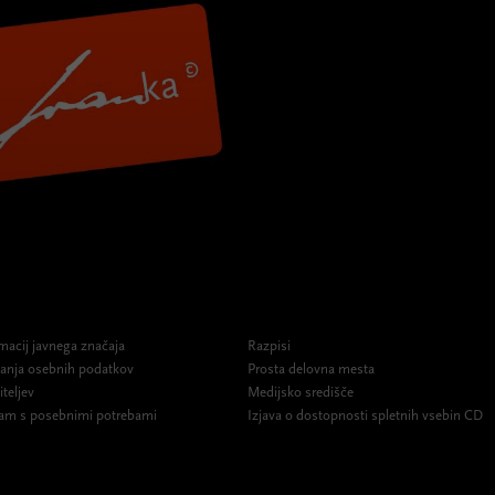
macij javnega značaja
Razpisi
ovanja osebnih podatkov
Prosta delovna mesta
iteljev
Medijsko središče
am s posebnimi potrebami
Izjava o dostopnosti spletnih vsebin CD