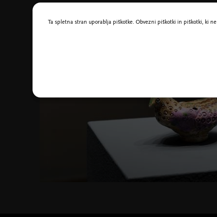
Ta spletna stran uporablja piškotke. Obvezni piškotki in piškotki, ki 
4. feb. – 23. avg. 2026
Čivki iz preteklosti