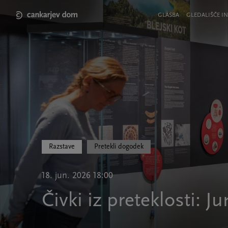
Skip
to
Meni
GLASBA
GLEDALIŠČE IN
main
v
content
glavi
strani
Razstave
Pretekli dogodek
18. jun. 2026 18:00
Čivki iz preteklosti: J