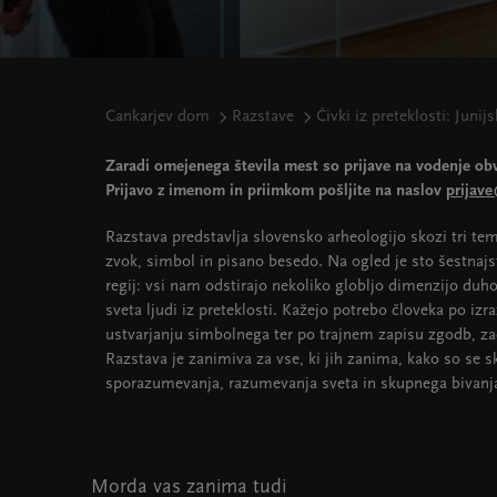
Cankarjev dom
Razstave
Čivki iz preteklosti: Junij
Zaradi omejenega števila mest so prijave na vodenje ob
Prijavo z imenom in priimkom pošljite na naslov
prijave
Razstava predstavlja slovensko arheologijo skozi tri tem
zvok, simbol in pisano besedo. Na ogled je sto šestnaj
regij: vsi nam odstirajo nekoliko globljo dimenzijo duh
sveta ljudi iz preteklosti. Kažejo potrebo človeka po iz
ustvarjanju simbolnega ter po trajnem zapisu zgodb, za
Razstava je zanimiva za vse, ki jih zanima, kako so se sk
sporazumevanja, razumevanja sveta in skupnega bivanj
Morda vas zanima tudi