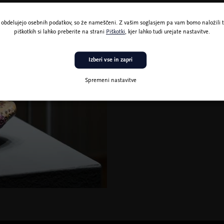
ne obdelujejo osebnih podatkov, so že nameščeni. Z vašim soglasjem pa vam bomo naložili t
piškotkih si lahko preberite na strani
Piškotki
, kjer lahko tudi urejate nastavitve.
Izberi vse in zapri
Spremeni nastavitve