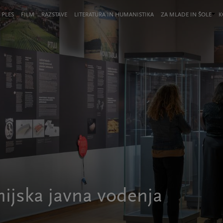
 PLES
FILM
RAZSTAVE
LITERATURA IN HUMANISTIKA
ZA MLADE IN ŠOLE
K
unijska javna vodenja