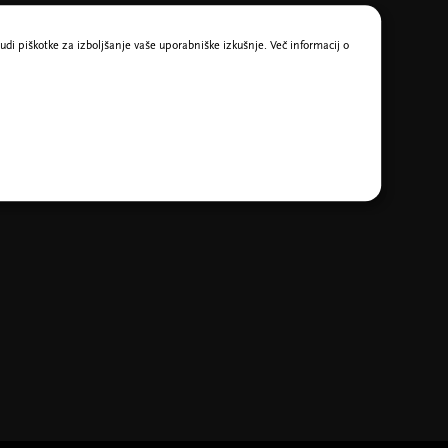
udi piškotke za izboljšanje vaše uporabniške izkušnje. Več informacij o