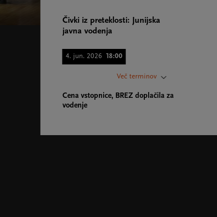
Čivki iz preteklosti: Junijska
javna vodenja
4. jun. 2026
18:00
11. jun. 2026
18:00
Več terminov
18. jun. 2026
18:00
Cena vstopnice, BREZ doplačila za
vodenje