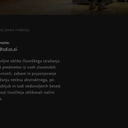
ska javna vodenja
vezne.
@cd-cc.si
.
eljne oblike človeškega izražanja:
st predmetov iz vseh slovenskih
ovnosti, zabave in pojasnjevanje
ražanju nečesa abstraktnega, po
obljub in tudi nedovoljenih besed.
ozi tisočletja oblikovali načini
a.