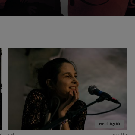
Pretekli dogodek
R
4. okt.
9,00 EUR