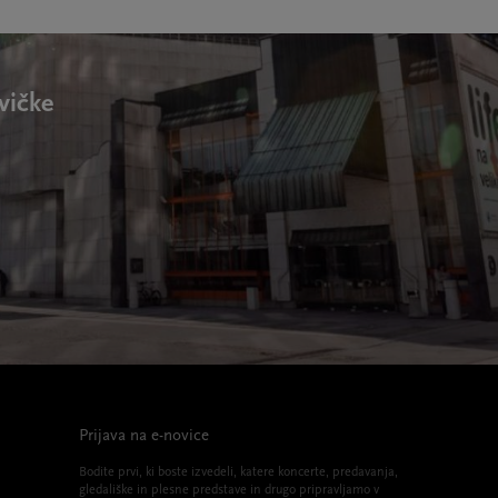
vičke
Prijava na e-novice
Bodite prvi, ki boste izvedeli, katere koncerte, predavanja,
gledališke in plesne predstave in drugo pripravljamo v