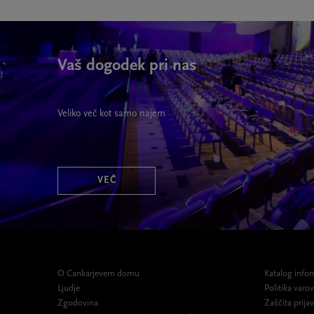
Vaš dogodek pri nas
Veliko več kot samo najem
VEČ
O Cankarjevem domu
Katalog infor
Ljudje
Politika var
Zgodovina
Zaščita prijav