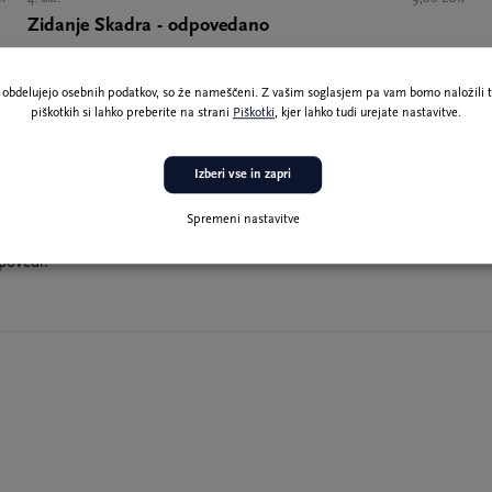
Zidanje Skadra - odpovedano
ne obdelujejo osebnih podatkov, so že nameščeni. Z vašim soglasjem pa vam bomo naložili t
piškotkih si lahko preberite na strani
Piškotki
, kjer lahko tudi urejate nastavitve.
h tovrstnih v Evropi, vsako
omačih in tujih pripovedovalcev
21 izjemoma z zgodbami
Izberi vse in zapri
i festival ima za krovno temo
insko izhajajo iz ustnih
Spremeni nastavitve
veškem, ki je v nas, in o upanju
ipovedi.