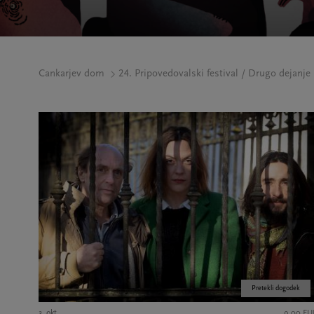
Cankarjev dom
24. Pripovedovalski festival / Drugo dejanje
Pretekli dogodek
3. okt.
9,00 EU