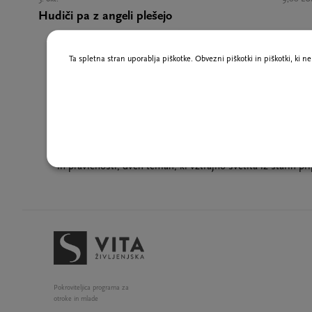
Hudiči pa z angeli plešejo
Ta spletna stran uporablja piškotke. Obvezni piškotki in piškotki, ki 
Ljubljanski pripovedovalski festival, ki je eden najstarejši
pomlad z bogatim izborom ljudskih vsebin ter različnih d
pritegne široko odraslo in otroško občinstvo. V letu 20
vstopamo tudi v september in oktober. 23. Pripovedovalsk
Metamorfoze. Z izborom ljudskih zgodb in besedil, ki vseb
pripovedi, odlični pripovedovalci pripovedujejo o vsem člo
in pravičnosti, dveh temah, ki vztrajno svetita iz starih pr
Pokroviteljica programa za
otroke in mlade