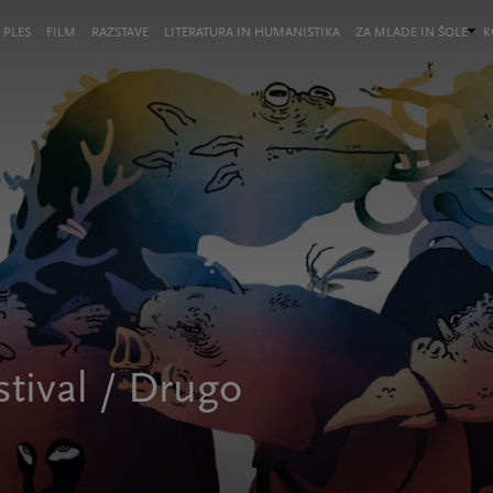
 PLES
FILM
RAZSTAVE
LITERATURA IN HUMANISTIKA
ZA MLADE IN ŠOLE
K
stival / Drugo