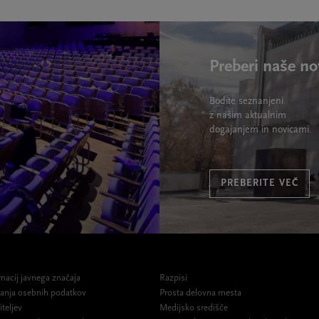
Preberi naše no
Bodite seznanjeni
z našim aktualnim
dogajanjem in novicami.
PREBERITE VEČ
macij javnega značaja
Razpisi
ovanja osebnih podatkov
Prosta delovna mesta
iteljev
Medijsko središče