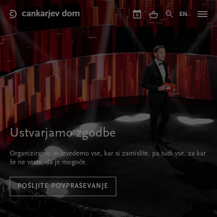
Skip
to
EN
6
main
content
Ustvarjamo zgodbe
Organiziramo in izvedemo vse, kar si zamislite, pa tudi vse, za kar
še ne veste, da je mogoče.
POŠLJITE POVPRAŠEVANJE