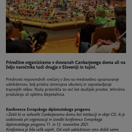
Prireditve organiziramo v dvoranah Cankarjevega doma ali na
željo naročnika tudi drugje v Sloveniji in tujini.
Prednosti neposrednih srečanj v živo so medosebno spoznavanje
udeležencev, bolj pristna izmenjava izkušenj in vzpostavljanje
trajnejših stikov. Naša prizorišča so več kot studijski prostor, tehnična
produkcija ali spletna klepetalnica.
Konferenca Evropskega diplomatskega progama
»Želeli bi se zahvaliti Cankarjevemu domu kot instituciji in ekipi CD, ki je
sodelovala pri organizaciji in izvedbi konference Evropskega
diplomatskega progama 11. in 12. novembra 2021.
Konferenca je bila velik uspeh. Od vseh udeležencev smo dobili same