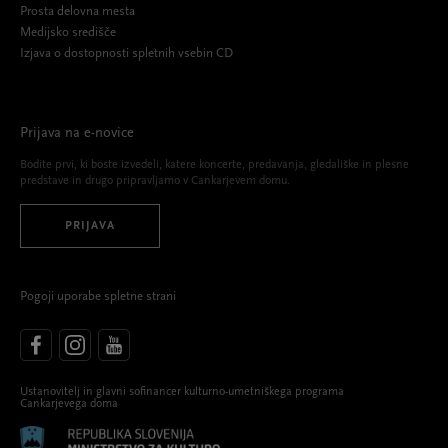
Prosta delovna mesta
Medijsko središče
Izjava o dostopnosti spletnih vsebin CD
Prijava na e-novice
Bodite prvi, ki boste izvedeli, katere koncerte, predavanja, gledališke in plesne
predstave in drugo pripravljamo v Cankarjevem domu.
PRIJAVA
Pogoji uporabe spletne strani
Ustanovitelj in glavni sofinancer kulturno-umetniškega programa
Cankarjevega doma