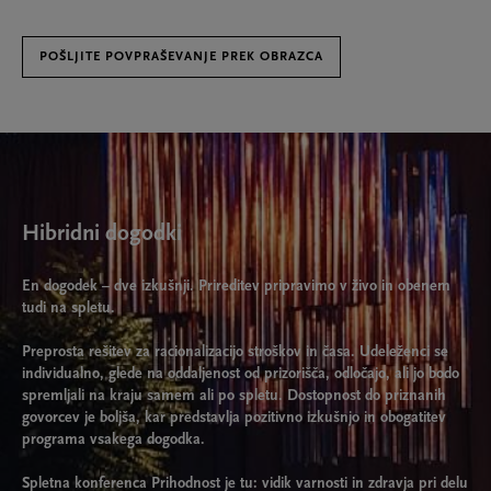
POŠLJITE POVPRAŠEVANJE PREK OBRAZCA
Hibridni dogodki
En dogodek – dve izkušnji. Prireditev pripravimo v živo in obenem
tudi na spletu.
Preprosta rešitev za racionalizacijo stroškov in časa. Udeleženci se
individualno, glede na oddaljenost od prizorišča, odločajo, ali jo bodo
spremljali na kraju samem ali po spletu. Dostopnost do priznanih
govorcev je boljša, kar predstavlja pozitivno izkušnjo in obogatitev
programa vsakega dogodka.
Spletna konferenca Prihodnost je tu: vidik varnosti in zdravja pri delu