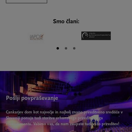
Smo člani:
Pošlji povpraševanje
Cankarjev dom kot največje in najbolj znano prireditveno središče v
Sloveniji ponuja tudi storitve vrhunskega prireditvenega
menedžmenta. Vabimo vas, da nam zaupate tudi vašo prireditev!