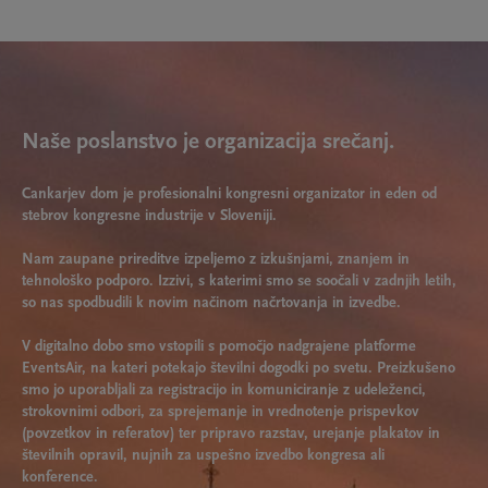
Naše poslanstvo je organizacija srečanj.
Cankarjev dom je profesionalni kongresni organizator in eden od
stebrov kongresne industrije v Sloveniji.
Nam zaupane prireditve izpeljemo z izkušnjami, znanjem in
tehnološko podporo. Izzivi, s katerimi smo se soočali v zadnjih letih,
so nas spodbudili k novim načinom načrtovanja in izvedbe.
V digitalno dobo smo vstopili s pomočjo nadgrajene platforme
EventsAir, na kateri potekajo številni dogodki po svetu. Preizkušeno
smo jo uporabljali za registracijo in komuniciranje z udeleženci,
strokovnimi odbori, za sprejemanje in vrednotenje prispevkov
(povzetkov in referatov) ter pripravo razstav, urejanje plakatov in
številnih opravil, nujnih za uspešno izvedbo kongresa ali
konference.