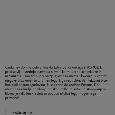
Cankarjev dom je delo arhitekta Edvarda Ravnikarja (1907–93), ki
predstavlja osrednjo osebnost slovenske moderne arhitekture in
urbanizma. Umeščen je v osrčje glavnega mesta Slovenije, v center
njegove državnosti in znamenitega Trga republike. Arhitekturni biser
ima tudi bogato zgodovino, ki sega vse do antične Emone. Del
mestnega obzidja nekdanje rimske utrdbe in antičnih stanovanjskih
blokov je vključen v estetsko podobo okolice tega mogočnega
prizorišča.
NAČRTUJ POT