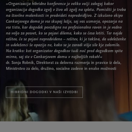
»Organizacija hibridne konference je veliko večji zalogaj kakor
organizacija dogodka zgolj v živo ali zgolj na spletu. Pomisliti je treba
na številne malenkosti in predvideti nepredvidljivo. Z izkušeno ekipo
Cankarjevega doma je vse skupaj lažje, saj vas usmerja, opozarja na
vse tisto, kar dogodek povzdigne na profesionalno raven in je vedno
na voljo za posvet, ko se pojavi dilema, kako se česa lotiti. Ter najde
rešitev, če se pojavi nepredvideno – rešitev, ki je takšna, da udeleženke
in udeleženci še opazijo ne, kako se je zaradi višje sile kje zalomilo.
Na kratko: kot organizator dogodkov tudi noč pred dogodkom spite
mirno, saj ste v Cankarjevem domu v najboljših rokah!«
dr. Sonja Robnik
,
Direktorat za delovna razmerja in pravice iz dela,
Ministrstvo za delo, družino, socialne zadeve in enake možnosti
HIBRIDNI DOGODKI V NAŠI IZVEDBI