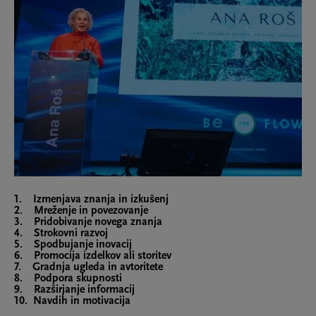
1. Izmenjava znanja in izkušenj
2. Mreženje in povezovanje
3. Pridobivanje novega znanja
4. Strokovni razvoj
5. Spodbujanje inovacij
6. Promocija izdelkov ali storitev
7. Gradnja ugleda in avtoritete
8. Podpora skupnosti
9. Razširjanje informacij
10. Navdih in motivacija