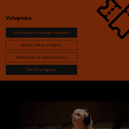
Vstopnice
Informacije o nakupu vstopnic
Spletni nakup vstopnic
Darilni bon in kartica Ivanka
Darilni program