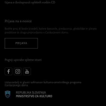
Izjava o dostopnosti spletnih vsebin CD
Prijava na e-novice
Bodite prvi, ki boste izvedeli, katere koncerte, predavanja, gledališke in plesne
predstave in drugo pripravljamo v Cankarjevem domu.
PRIJAVA
Pogoji uporabe spletne strani
Ustanovitelj in glavni sofinancer kulturno-umetniškega programa
Cankarjevega doma