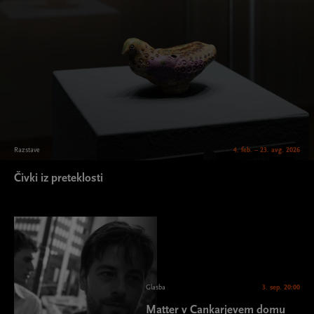
Razstave
4. feb. – 23. avg. 2026
Čivki iz preteklosti
Glasba
3. sep. 20:00
Matter v Cankarjevem domu