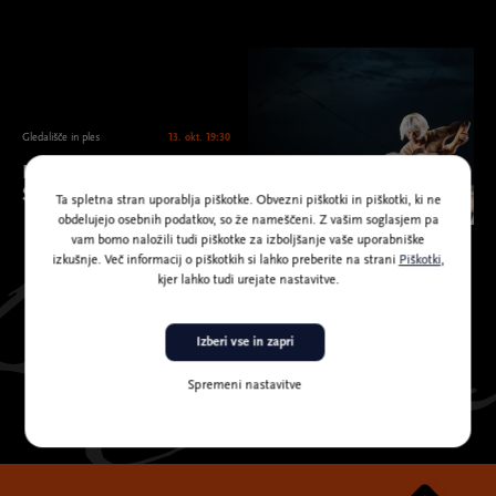
Gledališče in ples
13. okt. 19:30
MN Dance Company &
Silence: Brezmejno telo
Ta spletna stran uporablja piškotke. Obvezni piškotki in piškotki, ki ne
obdelujejo osebnih podatkov, so že nameščeni. Z vašim soglasjem pa
vam bomo naložili tudi piškotke za izboljšanje vaše uporabniške
izkušnje. Več informacij o piškotkih si lahko preberite na strani
Piškotki
,
kjer lahko tudi urejate nastavitve.
Izberi vse in zapri
Spremeni nastavitve