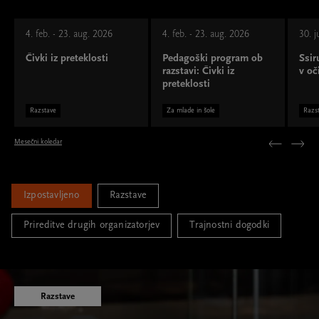
4. feb. - 23. aug. 2026
4. feb. - 23. aug. 2026
30. j
Čivki iz preteklosti
Pedagoški program ob
Ssir
razstavi: Čivki iz
v oč
preteklosti
Razstave
Za mlade in šole
Razs
Mesečni koledar
Izpostavljeno
Razstave
Prireditve drugih organizatorjev
Trajnostni dogodki
Razstave