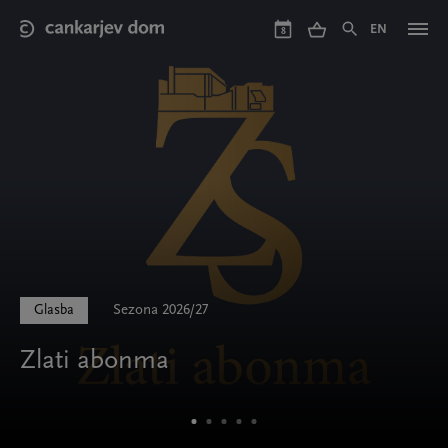
Skip
to
EN
8
main
content
Glasba
Sezona 2026/27
Zlati abonma