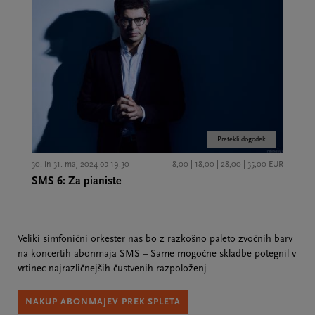
Pretekli dogodek
30. in 31. maj 2024 ob 19.30
8,00 | 18,00 | 28,00 | 35,00 EUR
SMS 6: Za pianiste
Veliki simfonični orkester nas bo z razkošno paleto zvočnih barv
na koncertih abonmaja SMS – Same mogočne skladbe potegnil v
vrtinec najrazličnejših čustvenih razpoloženj.
NAKUP ABONMAJEV PREK SPLETA