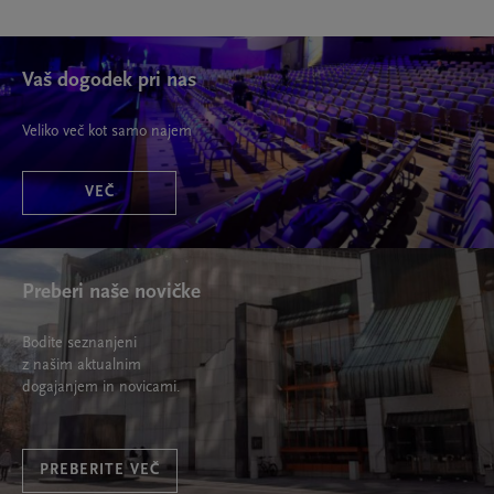
Vaš dogodek pri nas
Veliko več kot samo najem
VEČ
Preberi naše novičke
Bodite seznanjeni
z našim aktualnim
dogajanjem in novicami.
PREBERITE VEČ