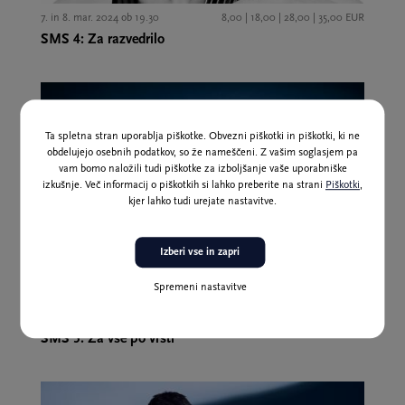
7. in 8. mar. 2024 ob 19.30
8,00 | 18,00 | 28,00 | 35,00 EUR
SMS 4: Za razvedrilo
Ta spletna stran uporablja piškotke. Obvezni piškotki in piškotki, ki ne
obdelujejo osebnih podatkov, so že nameščeni. Z vašim soglasjem pa
vam bomo naložili tudi piškotke za izboljšanje vaše uporabniške
izkušnje. Več informacij o piškotkih si lahko preberite na strani
Piškotki
,
kjer lahko tudi urejate nastavitve.
Izberi vse in zapri
Pretekli dogodek
Spremeni nastavitve
4. in 5. apr. 2024 ob 19.30
8,00 | 18,00 | 28,00 | 35,00 EUR
SMS 5: Za vse po vrsti