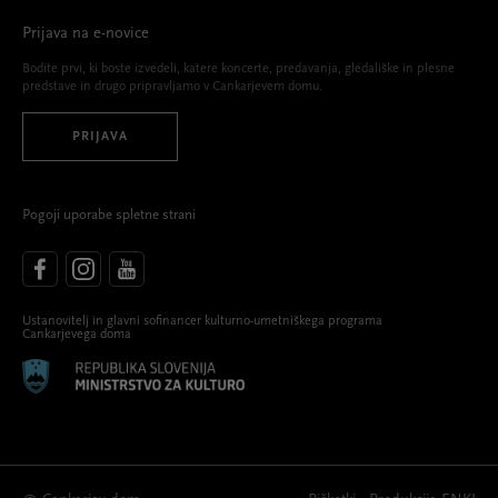
Prijava na e-novice
Bodite prvi, ki boste izvedeli, katere koncerte, predavanja, gledališke in plesne
predstave in drugo pripravljamo v Cankarjevem domu.
PRIJAVA
Pogoji uporabe spletne strani
Ustanovitelj in glavni sofinancer kulturno-umetniškega programa
Cankarjevega doma