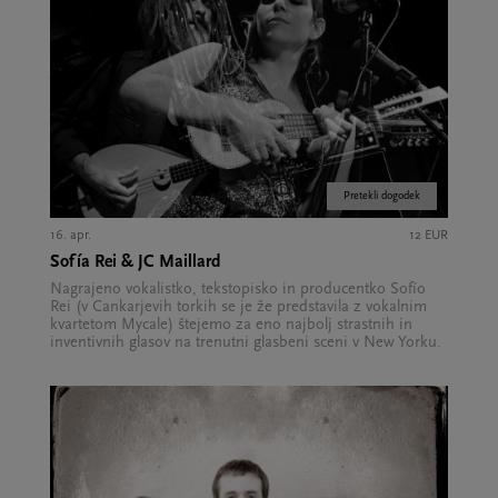
Pretekli dogodek
16. apr.
12 EUR
Sofía Rei & JC Maillard
Nagrajeno vokalistko, tekstopisko in producentko Sofío
Rei (v Cankarjevih torkih se je že predstavila z vokalnim
kvartetom Mycale) štejemo za eno najbolj strastnih in
inventivnih glasov na trenutni glasbeni sceni v New Yorku.