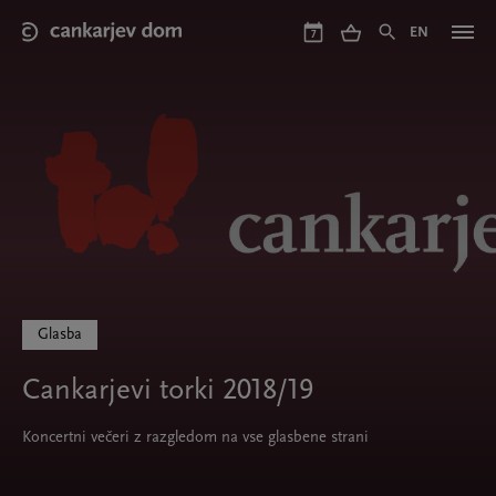
Skip
to
EN
7
main
content
Glasba
Cankarjevi torki 2018/19
Koncertni večeri z razgledom na vse glasbene strani