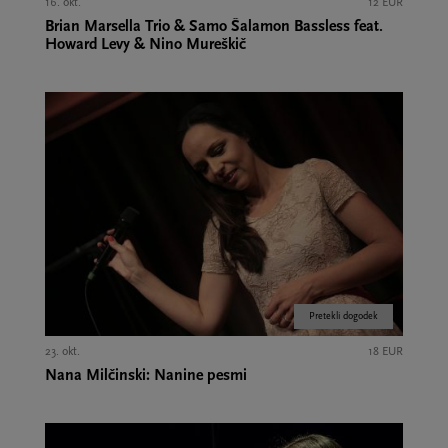
16. okt.
12 EUR
Brian Marsella Trio & Samo Šalamon Bassless feat.
Howard Levy & Nino Mureškič
Pretekli dogodek
23. okt.
18 EUR
Nana Milčinski: Nanine pesmi