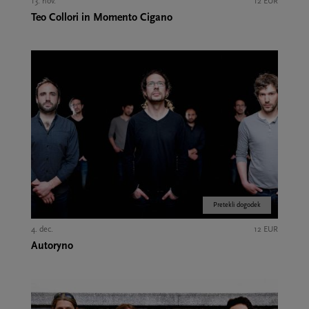
13. nov.
12 EUR
Teo Collori in Momento Cigano
Pretekli dogodek
4. dec.
12 EUR
Autoryno