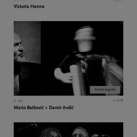
Victoria Hanna
Pretekli dogodek
9. apr.
12 EUR
Mario Batković + Damir Avdić