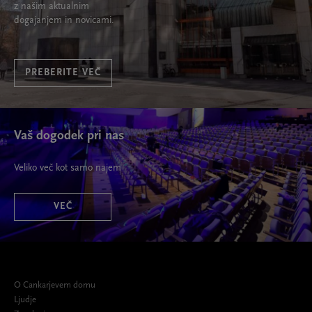
z našim aktualnim
dogajanjem in novicami.
PREBERITE VEČ
Vaš dogodek pri nas
Veliko več kot samo najem
VEČ
O Cankarjevem domu
Ljudje