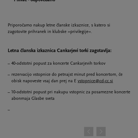
Priporočamo nakup letne članske izkaznice, s katero si
zagotovite prihranek in klubske »privilegije«.
Letna članska izkaznica Cankarjevi torki zagotavlja:
40-odstotni popust za koncerte Cankarjevih torkov
rezervacijo vstopnice do petnajst minut pred koncertom, če
obisk napoveste vsaj dan prej na E
vstopnice@cd-cc.si
10-odstotni popust pri nakupu vstopnic za posamezne koncerte
abonmaja Glasbe sveta