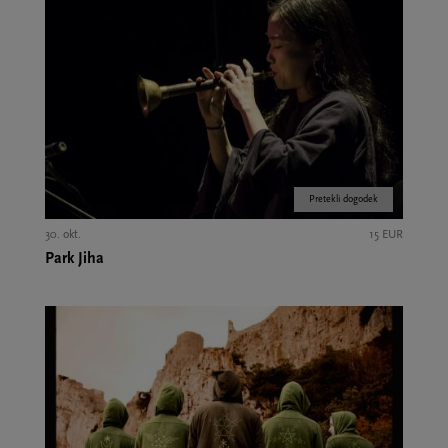
Pretekli dogodek
30. okt.
15 EUR
Park Jiha