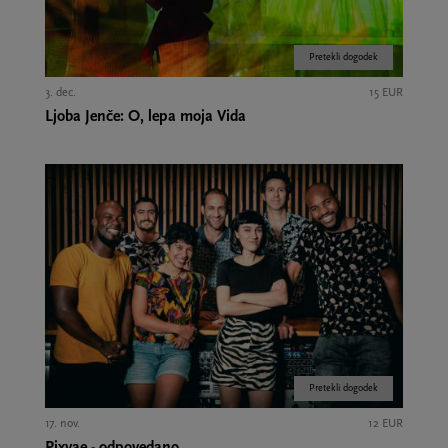
Pretekli dogodek
3. dec.
15 EUR
Ljoba Jenče: O, lepa moja Vida
Pretekli dogodek
17. nov.
12 EUR
Pixvae - odpovedano