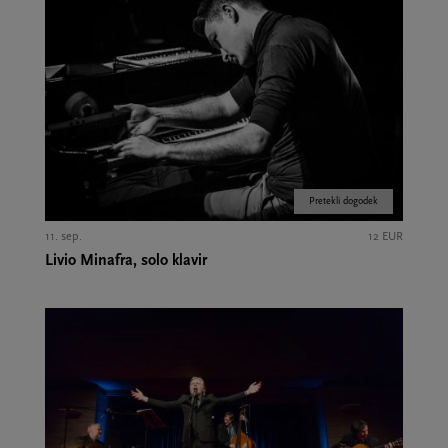
Pretekli dogodek
11. sep.
12 EUR
Livio Minafra, solo klavir