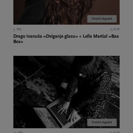
Pretekli dogodek
5. feb.
15 EUR
Drago Ivanuša »Dviganje glasu« + Leïla Martial »Baa
Box«
Pretekli dogodek
12. feb.
12 EUR