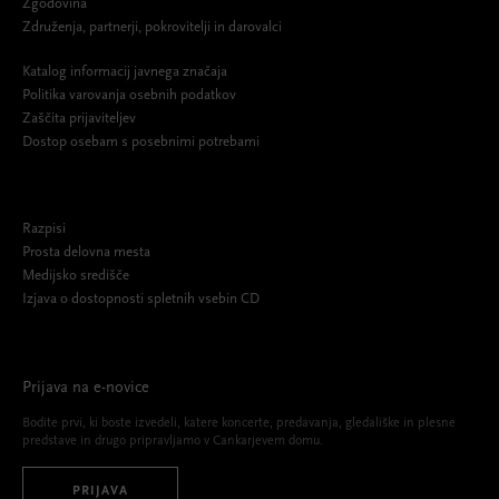
Zgodovina
Združenja, partnerji, pokrovitelji in darovalci
Katalog informacij javnega značaja
Politika varovanja osebnih podatkov
Zaščita prijaviteljev
Dostop osebam s posebnimi potrebami
Razpisi
Prosta delovna mesta
Medijsko središče
Izjava o dostopnosti spletnih vsebin CD
Prijava na e-novice
Bodite prvi, ki boste izvedeli, katere koncerte, predavanja, gledališke in plesne
predstave in drugo pripravljamo v Cankarjevem domu.
PRIJAVA