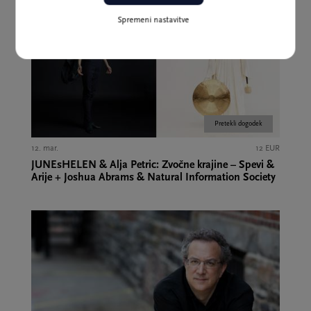
Spremeni nastavitve
Pretekli dogodek
12. mar.
12 EUR
JUNEsHELEN & Alja Petric: Zvočne krajine – Spevi &
Arije + Joshua Abrams & Natural Information Society