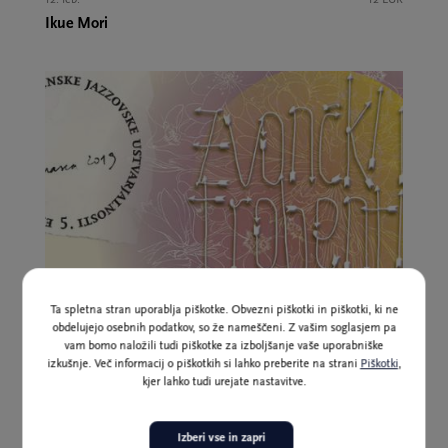
Ikue Mori
Pretekli dogodek
Ta spletna stran uporablja piškotke. Obvezni piškotki in piškotki, ki ne
obdelujejo osebnih podatkov, so že nameščeni. Z vašim soglasjem pa
5. mar.
12 EUR
vam bomo naložili tudi piškotke za izboljšanje vaše uporabniške
Zvončki in trobentice
izkušnje. Več informacij o piškotkih si lahko preberite na strani
Piškotki
,
kjer lahko tudi urejate nastavitve.
Izberi vse in zapri