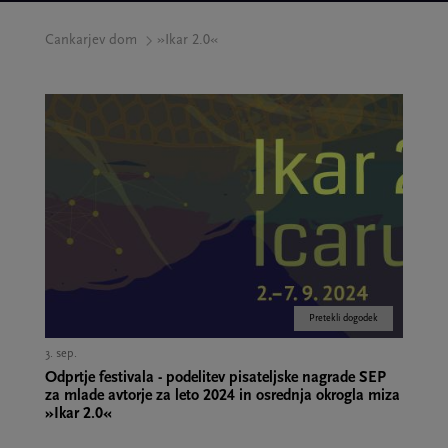
Cankarjev dom
»Ikar 2.0«
Pretekli dogodek
3. sep.
Odprtje festivala - podelitev pisateljske nagrade SEP
za mlade avtorje za leto 2024 in osrednja okrogla miza
»Ikar 2.0«