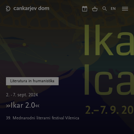
Skip
to
EN
7
main
content
Literatura in humanistika
2. - 7. sept. 2024
»Ikar 2.0«
39. Mednarodni literarni festival Vilenica