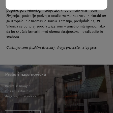
vsemogočno, odrešujočo moč, rešila naj bi vse težave, izboljšala,
demokratizirala in poenostavila delo. Tehnofobi, prerokovalci
pogube, pa v tehnologiji vidijo zlo, ki bo uničilo ›naš način
življenja‹, področje podvrglo totalitarnemu nadzoru in zlorabi ter
ga izropalo in osiromašilo smisla. Letošnja, predjubilejna, 39.
Vilenica se bo torej soočila z izzivom – umetno inteligenco, tako
da bo skušala krmariti med obema skrajnostma: idealizacijo in
strahom.
Cankarjev dom (različne dvorane), druga prizorišča, vstop prost
Preberi naše novičke
Bodite seznanjeni
z našim aktualnim
dogajanjem in novicami.