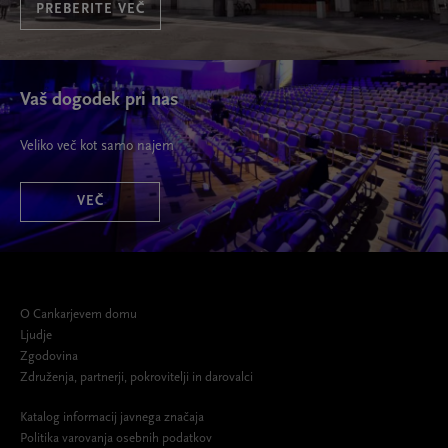
PREBERITE VEČ
Vaš dogodek pri nas
Veliko več kot samo najem
VEČ
O Cankarjevem domu
Ljudje
Zgodovina
Združenja, partnerji, pokrovitelji in darovalci
Katalog informacij javnega značaja
Politika varovanja osebnih podatkov