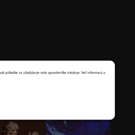
udi piškotke za izboljšanje vaše uporabniške izkušnje. Več informacij o