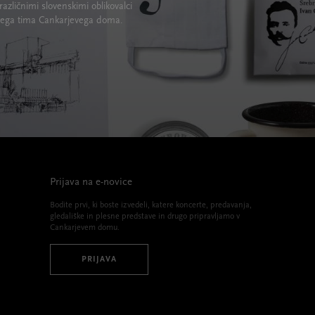
različnimi slovenskimi oblikovalci
lskega tima Cankarjevega doma.
Prijava na e-novice
Bodite prvi, ki boste izvedeli, katere koncerte, predavanja,
gledališke in plesne predstave in drugo pripravljamo v
Cankarjevem domu.
PRIJAVA