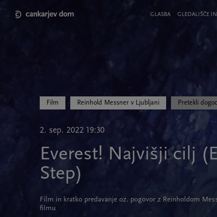
Skip
to
Meni
GLASBA
GLEDALIŠČE IN
main
v
content
glavi
strani
Film
Reinhold Messner v Ljubljani
Pretekli dogo
2. sep. 2022 19:30
Everest! Najvišji cilj 
Step)
Film in kratko predavanje oz. pogovor z Reinholdom Mes
filmu