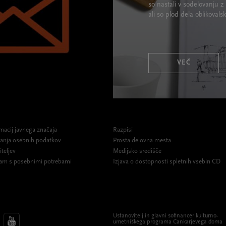
so nastali v sodelovanju z 
ali so plod dela oblikova
VEČ
macij javnega značaja
Razpisi
ovanja osebnih podatkov
Prosta delovna mesta
iteljev
Medijsko središče
am s posebnimi potrebami
Izjava o dostopnosti spletnih vsebin CD
Ustanovitelj in glavni sofinancer kulturno-
umetniškega programa Cankarjevega doma