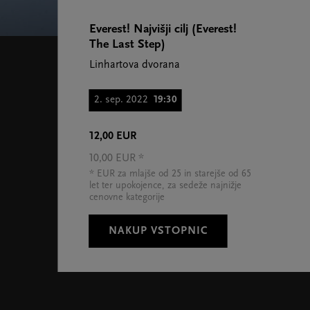
Everest! Najvišji cilj (Everest!
The Last Step)
Linhartova dvorana
2. sep. 2022
19:30
12,00 EUR
10,00 EUR *
* EUR za mlajše od 25 in starejše od 65
let ter upokojence, za sedeže najnižje
cenovne kategorije
NAKUP VSTOPNIC