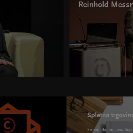
Reinhold Messne
395">
Spletna trgovin
Skrbno izbrano ponudba ra