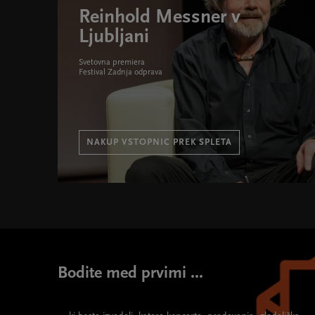
Reinhold Messner v
Ljubljani
Svetovna premiera
Festival Zadnja odprava
NAKUP VSTOPNIC PREK SPLETA
Reinhold Messner v Ljubljani " width="580" height="
Bodite med prvimi ...