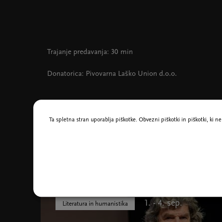
Trajanje predavanja: 30 min
Donatorica: Pivovarna Laško Union d.o.o.
Ta spletna stran uporablja piškotke. Obvezni piškotki in piškotki, ki 
Morda vas zanima tudi
1. - 4. sep.
Literatura in humanistika