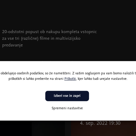
20-odstotni popust ob nakupu kompleta vstopnic
za vse tri (različne) filme in multivizijsko
predavanje
15-odstotni popust ob nakupu kompleta vstopnic
za en (ali dva različna filma) in multivizijsko
ne obdelujejo osebnih podatkov, so že nameščeni. Z vašim soglasjem pa vam bomo naložili t
predavanje
piškotkih si lahko preberite na strani
Piškotki
, kjer lahko tudi urejate nastavitve.
Izberi vse in zapri
Spremeni nastavitve
4. sep. 2022 19:30