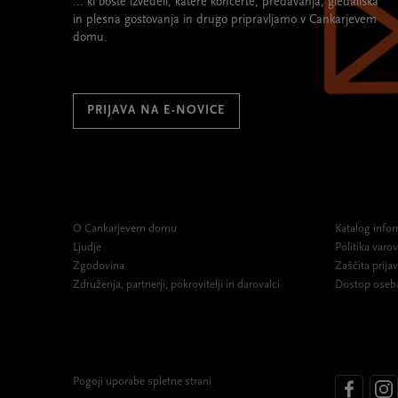
... ki boste izvedeli, katere koncerte, predavanja, gledališka
in plesna gostovanja in drugo pripravljamo v Cankarjevem
domu.
PRIJAVA NA E-NOVICE
O Cankarjevem domu
Katalog infor
Ljudje
Politika var
Zgodovina
Zaščita prijav
Združenja, partnerji, pokrovitelji in darovalci
Dostop oseb
Pogoji uporabe spletne strani