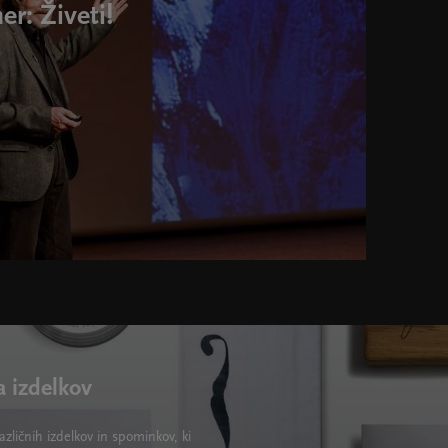
r: Živeti!
a izdelkov
zličnih izdelkov in spominkov, ki