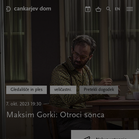
Skip
to
EN
8
main
content
Gledališče in ples
veličastni.
Pretekli dogodek
7. okt. 2023 19:30
Maksim Gorki: Otroci sonca