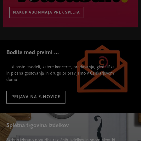
NAKUP ABONMAJA PREK SPLETA
veličastni. 2023/24 " width="580" height="395">
Bodite med prvimi ...
... ki boste izvedeli, katere koncerte, predavanja, gledališka
in plesna gostovanja in drugo pripravljamo v Cankarjevem
domu.
PRIJAVA NA E-NOVICE
Spletna trgovina izdelkov
Skrbno izbrano ponudba različnih izdelkov in spominkov, ki