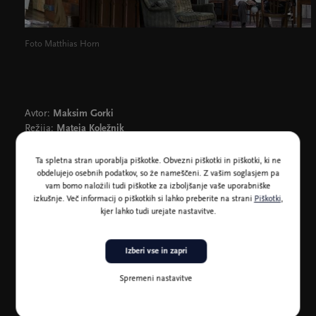
Foto Matthias Horn
Avtor:
Maksim Gorki
Režija:
Mateja Koležnik
Dramaturgija:
Angela Obst
Ta spletna stran uporablja piškotke. Obvezni piškotki in piškotki, ki ne
obdelujejo osebnih podatkov, so že nameščeni. Z vašim soglasjem pa
vam bomo naložili tudi piškotke za izboljšanje vaše uporabniške
Igrajo:
Anna Blomeier, Jele Brückner, Konstantin Bühler,
izkušnje. Več informacij o piškotkih si lahko preberite na strani
Piškotki
,
Christoph Lux, Christian Paul, Taner Yen, Meral Pektaş, Marta
kjer lahko tudi urejate nastavitve.
Grabski, Tim Brockmann, Anna Trier, Guy Clemens, Dominik
Dos-Reis, Victor IJdens, Michael Lippold, Emily Lück, Karin
Moog, Anne Rietmeijer, Alexander Wertmann, Amelie
Izberi vse in zapri
Willberg
Spremeni nastavitve
Produkcija:
Schauspielhaus Bochum