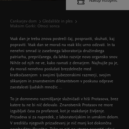
Nakup vstopnic
Cankarjev dom
Gledališče in ples
Maksim Gorki: Otroci sonca
Vsak dan je treba znova postreči čaj, pospraviti, skuhati, kaj
popraviti. Vsak dan se moraš na vsak klic urno odzvati. In ta
nenehni smrad iz zasebnega laboratorija družinskega
patriarha, prepričanega, da lahko razvije novo organsko snov.
Nihče od njih ne ve, kako ravnati z denarjem. Najhujše pa je,
da moraš nenehno poslušati brezdelneže med
kratkočasenjem s svojimi ljubezenskimi razmerji, svojim
slikanjem in znanstvenim diletantstvom v poskusu odprave
zaostalosti ljudskih množic ...
To je domnevno razmišljanje služničadi v hiši Protasova, brez
katere tu ne bi nič delovalo. Znanstvenik Protasov ne more
izgubljati časa za profanost, kot je vsakdanje življenje.
Prizadeva si za napredek, z laboratorijskim in umskim delom.
V središču njegovih prizadevanj je nič manj kot dokončna