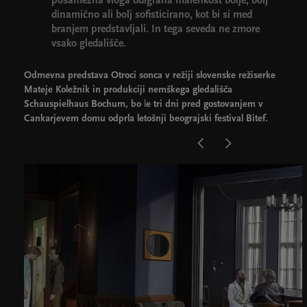
posamezna vloga odigrana malenkost bolje, bolj
dinamično ali bolj sofisticirano, kot bi si med
branjem predstavljali. In tega seveda ne zmore
vsako gledališče.
Odmevna predstava Otroci sonca v režiji slovenske režiserke
Mateje Koležnik in produkciji nemškega gledališča
Schauspielhaus Bochum, bo
l
e tri dni pred gostovanjem v
Cankarjevem domu odprla letošnji beograjski festival Bitef.