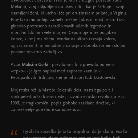
osvoboditev človeštva. Tako se niti ne utegne posvetiti vdovi
Melaniji, vanj zaljubljeni do ušes, niti – kar je še huje – svoji
osamljeni ženi, ki uteho išče pri družinskem prijatelju Vaginu.
Prav tako mu uidejo zametki nežne ljubezni med sestro Lizo,
globoko pretreseno zaradi krvavih uličnih izgredov, in
moralno labilnim veterinarjem Cepurnojem ter poguben
konec, ki se jima obeta. Vendar na ulicah razsaja kolera,
oglaša se smrt, in nenadoma ozračje v slonokoščenem stolpu
postane nevarno zadušljivo.
Avtor
Maksim Gorki
- psevdonim, ki v prevodu pomeni
»trpko« - je igro napisal med zaporno kaznijo v
Petropavlovski trdnjavi, kjer je bil zaprt tudi Dostojevski.
Mojstrska režija Mateje Koležnik dela, nastalega po t. i.
sanktpeterburški krvavi nedelji, uvodu v rusko revolucijo leta
1905, je tragikomični popis globoko razklane družbe, ki
za preživetje potrebuje samoprenovo.
Igralska zasedba je tako popolna, da je skoraj vsaka