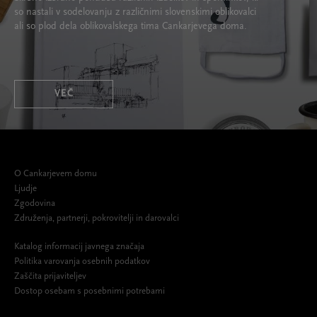
so nastali v sodelovanju z različnimi slovenskimi oblikovalci
ali so plod dela oblikovalskega tima Cankarjevega doma.
VEČ
O Cankarjevem domu
Ljudje
Zgodovina
Združenja, partnerji, pokrovitelji in darovalci
Katalog informacij javnega značaja
Politika varovanja osebnih podatkov
Zaščita prijaviteljev
Dostop osebam s posebnimi potrebami