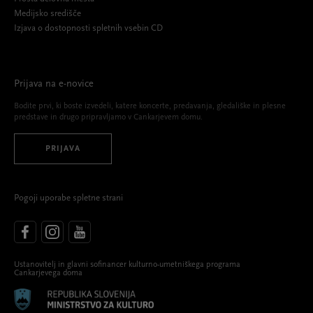
Medijsko središče
Izjava o dostopnosti spletnih vsebin CD
Prijava na e-novice
Bodite prvi, ki boste izvedeli, katere koncerte, predavanja, gledališke in plesne
predstave in drugo pripravljamo v Cankarjevem domu.
PRIJAVA
Pogoji uporabe spletne strani
Ustanovitelj in glavni sofinancer kulturno-umetniškega programa
Cankarjevega doma