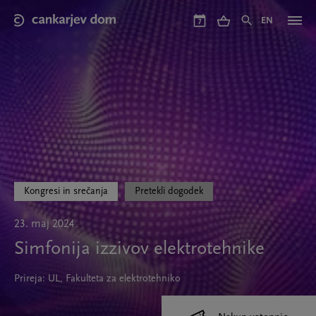
Skip
to
EN
7
main
content
Kongresi in srečanja
Pretekli dogodek
23. maj 2024
Simfonija izzivov elektrotehnike
Prireja: UL, Fakulteta za elektrotehniko