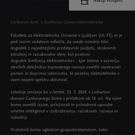
Nakup vstopnic
Cankarjev dom
Simfonija izzivov elektrotehnike
Fakulteta za elektrotehniko Univerze v Ljubljani (UL FE) se je
pod novim vodstvom odločila, da uvede osrednji letni
dogodek z najvidnejšimi predstavniki podjetij, strokovnih
združenj in raziskovalne sfere, kot poslovni
dogodek Simfonija elektrotehnike+ , kjer želimo v sozvočju
stevilnih deležnikov trajnostnega razvoja osvetliti vsestranski
pomen in doprinos inženirstva, še posebej elektrotehnike v
vsem svojem spektru aktivnosti.
Letošnje srečanje bo v četrtek, 23. 5. 2024, v Linhartovi
dvorani Cankarjevega doma s pričetkom ob 18. uri. Na njem
bomo osvetlili izzive, priložnosti in prihodnost uporabe
umetne inteligence v izobraževanju, raziskavah, razvoju in
industriji.
Prisluhnili bomo uglednim gospodarstvenikom, kako