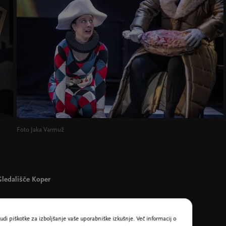
Foto Jaka Varmuž
ledališče Koper
udi piškotke za izboljšanje vaše uporabniške izkušnje. Več informacij o