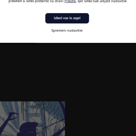
piškotkih si lahko preberite na strani
Piškotki
, kjer lahko tudi urejate nastavitve.
Izberi vse in zapri
Spremeni nastavitve
27