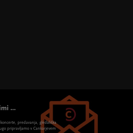
mi ...
re koncerte, predavanja, gledališka
rugo pripravljamo v Cankarjevem