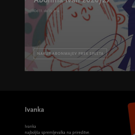
Abonma Ivan 2026/27
Od 11. do 15. leta
NAKUP ABONMAJEV PREK SPLETA
Abonma Ivan 2026/27 " width="580" height="395">
Ivanka
Ivanka
najboljša spremljevalka na prireditve.