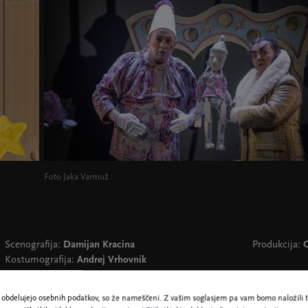
Foto Jaka Varmuž
Scenografija:
Damijan Kracina
Produkcija:
G
Kostumografija:
Andrej Vrhovnik
Avtor glasbe: Davor Herceg
Avtorja videa:
Damijan Kracina, Jaka Ivanc
ne obdelujejo osebnih podatkov, so že nameščeni. Z vašim soglasjem pa vam bomo naložili t
Oblikovalec svetlobe:
Jaka Varmuž