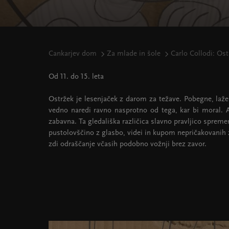
Cankarjev dom
Za mlade in šole
Carlo Collodi: Ost
Od 11. do 15. leta
Ostržek je lesenjaček z darom za težave. Pobegne, laže,
vedno naredi ravno nasprotno od tega, kar bi moral. 
zabavna. Ta gledališka različica slavno pravljico spreme
pustolovščino z glasbo, videi in kupom nepričakovanih z
zdi odraščanje včasih podobno vožnji brez zavor.