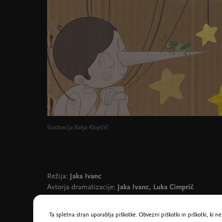
Ilustracija Katja Klopčič
Režija:
Jaka Ivanc
Avtorja dramatizacije:
Jaka Ivanc, Luka Cimprič
Igrajo:
Luka Cimprič, Mojca Partljič, Mak Tepšić,
Blaž Popovski, Igor Štamulak, Sara Gorše
Ta spletna stran uporablja piškotke. Obvezni piškotki in piškotki, ki 