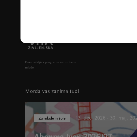
Pokroviteljica programa za otroke in
mlade
Morda vas zanima tudi
13. dec. 2026 - 30. maj. 20
Za mlade in šole