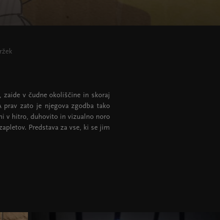
ržek
 zaide v čudne okoliščine in skoraj
A prav zato je njegova zgodba tako
ni v hitro, duhovito in vizualno noro
apletov. Predstava za vse, ki se jim