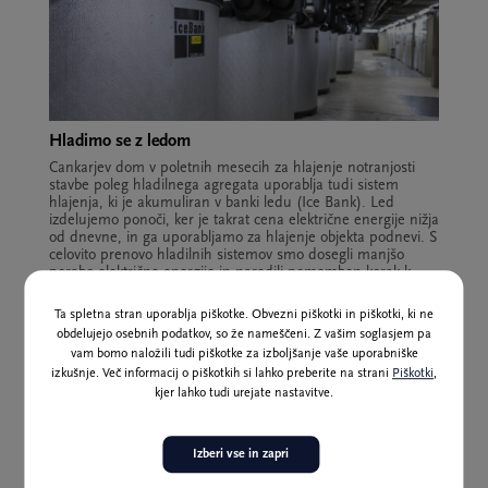
Hladimo se z ledom
Cankarjev dom v poletnih mesecih za hlajenje notranjosti
stavbe poleg hladilnega agregata uporablja tudi sistem
hlajenja, ki je akumuliran v banki ledu (Ice Bank). Led
izdelujemo ponoči, ker je takrat cena električne energije nižja
od dnevne, in ga uporabljamo za hlajenje objekta podnevi. S
celovito prenovo hladilnih sistemov smo dosegli manjšo
porabo električne energije in naredili pomemben korak k
večji energetski učinkovitosti. V določenih obdobjih v letu se,
denimo, za hlajenje porablja zgolj akumulirani hlad v
Ta spletna stran uporablja piškotke. Obvezni piškotki in piškotki, ki ne
shranjevalnikih ledu.
obdelujejo osebnih podatkov, so že nameščeni. Z vašim soglasjem pa
vam bomo naložili tudi piškotke za izboljšanje vaše uporabniške
izkušnje. Več informacij o piškotkih si lahko preberite na strani
Piškotki
,
kjer lahko tudi urejate nastavitve.
Izberi vse in zapri