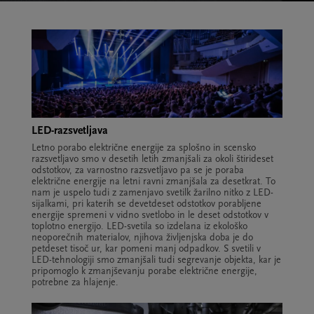
LED-razsvetljava
Letno porabo električne energije za splošno in scensko
razsvetljavo smo v desetih letih zmanjšali za okoli štirideset
odstotkov, za varnostno razsvetljavo pa se je poraba
električne energije na letni ravni zmanjšala za desetkrat. To
nam je uspelo tudi z zamenjavo svetilk žarilno nitko z LED-
sijalkami, pri katerih se devetdeset odstotkov porabljene
energije spremeni v vidno svetlobo in le deset odstotkov v
toplotno energijo. LED-svetila so izdelana iz ekološko
neoporečnih materialov, njihova življenjska doba je do
petdeset tisoč ur, kar pomeni manj odpadkov. S svetili v
LED-tehnologiji smo zmanjšali tudi segrevanje objekta, kar je
pripomoglo k zmanjševanju porabe električne energije,
potrebne za hlajenje.