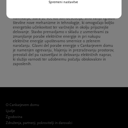
Spremeni nastavitve
Varčneje z energijo
Čeprav je naša stavba, ki je delo arhitekta prof. Edvarda
Ravnikarja, stara že več kot štiri desetletja, smo vanjo vgradili
številne nove mehanizme in tehnologije, ki omogočajo boljšo
energetsko učinkovitost ter varčnejše in okolju prijaznejše
delovanje. Stavbo prenavljamo v skladu z usmeritvami za
zmanjšanje porabe električne energije in pri nakupu
električne energije upoštevamo smernice o zelenem
naročanju. Glavni del porabe energije v Cankarjevem domu
je namenjen ogrevanju, hlajenju in prezračevanju prostorov,
preostali del pa razsvetljavi in delovanju električnih naprav,
ki služijo varnosti ter udobnemu počutju obiskovalcev in
zaposlenih.
O Cankarjevem domu
Ljudje
Zgodovina
Združenja, partnerji, pokrovitelji in darovalci