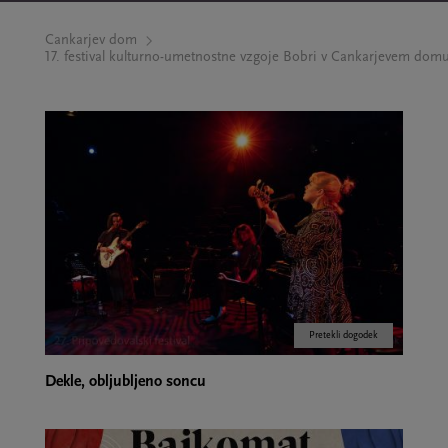
Cankarjev dom
17. festival kulturno-umetnostne vzgoje Bobri v Cankarjevem dom
Pretekli dogodek
Dekle, obljubljeno soncu