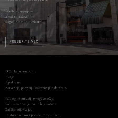
Bodite seznanjeni
z našim aktualnim
dogajanjem in novicami.
PREBERITE VEČ
O Cankarjevem domu
Ljudje
Zgodovina
Združenja, partnerji, pokrovitelji in darovalci
Katalog informacij javnega značaja
Politika varovanja osebnih podatkov
Zaščita prijaviteljev
Dostop osebam s posebnimi potrebami