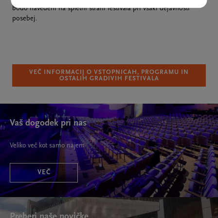
bodo navedeni na spletni strani festivala pri vsaki dejavnosti
posebej.
VEČ INFORMACIJ O VSTOPNICAH, PROGRAMU IN
OSTALIH GRADIVIH FESTIVALA
Vaš dogodek pri nas
Veliko več kot samo najem
VEČ
Preberi naše novičke