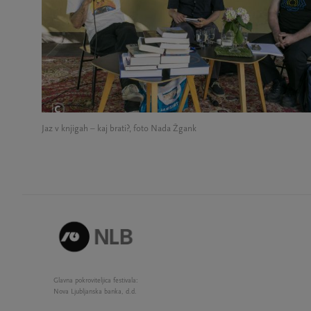
Jaz v knjigah – kaj brati?, foto Nada Žgank
Glavna pokroviteljica festivala:
Nova Ljubljanska banka, d.d.