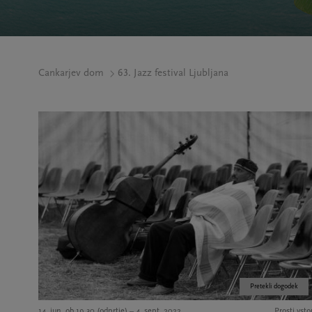
Cankarjev dom
63. Jazz festival Ljubljana
Pretekli dogodek
14. jun. ob 19.30 (odprtje) – 4. sept. 2022
Prosti vst