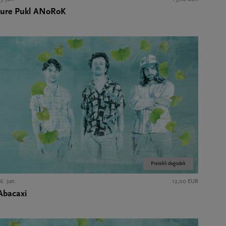
Jure Pukl ANoRoK
Pretekli dogodek
6. jun.
12,00 EUR
Abacaxi