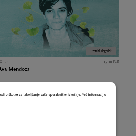
Pretekli dogodek
8. jun.
15,00 EUR
Ava Mendoza
udi piškotke za izboljšanje vaše uporabniške izkušnje. Več informacij o