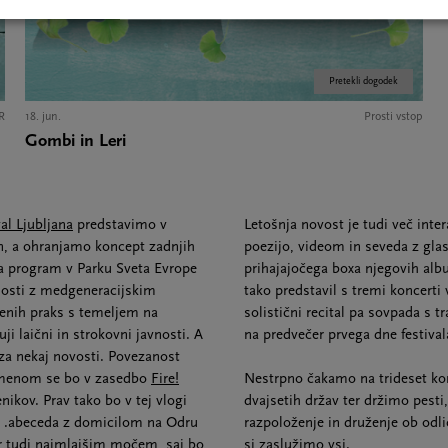
Pretekli dogodek
R
18. jun.
Prosti vstop
Gombi in Leri
val Ljubljana
predstavimo v
Letošnja novost je tudi več int
n, a ohranjamo koncept zadnjih
poezijo, videom in seveda z gla
nuja program v Parku Sveta Evrope
prihajajočega boxa njegovih alb
nosti z medgeneracijskim
tako predstavil s tremi koncerti
benih praks s temeljem na
solistični recital pa sovpada s t
ji laični in strokovni javnosti. A
na predvečer prvega dne festiva
 za nekaj novosti. Povezanost
namenom se bo v zasedbo
Fire!
Nestrpno čakamo na trideset kon
nikov. Prav tako bo v tej vlogi
dvajsetih držav ter držimo pesti
m .abeceda z domicilom na Odru
razpoloženje in druženje ob odli
r tudi najmlajšim močem, saj bo
si zaslužimo vsi.