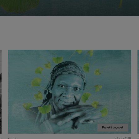
Pretekli dogodek
op
15. jun.
26,00 EUR
1