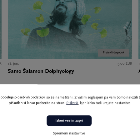
Pretekli dogodek
R
18. jun.
15,00 EUR
1
Samo Šalamon Dolphyology
ne obdelujejo osebnih podatkov, so že nameščeni. Z vašim soglasjem pa vam bomo naložili t
piškotkih si lahko preberite na strani
Piškotki
, kjer lahko tudi urejate nastavitve.
Izberi vse in zapri
Spremeni nastavitve