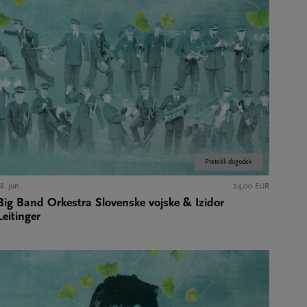
Pretekli dogodek
8. jun.
24,00 EUR
Big Band Orkestra Slovenske vojske & Izidor
Leitinger