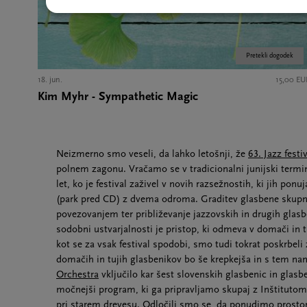
Pretekli dogodek
18. jun.
15,00 EU
Kim Myhr - Sympathetic Magic
Neizmerno smo veseli, da lahko letošnji, že
63. Jazz festi
polnem zagonu. Vračamo se v tradicionalni junijski termi
let, ko je festival zaživel v novih razsežnostih, ki jih po
(park pred CD) z dvema odroma. Graditev glasbene skup
povezovanjem ter približevanje jazzovskih in drugih glas
sodobni ustvarjalnosti je pristop, ki odmeva v domači in tu
kot se za vsak festival spodobi, smo tudi tokrat poskrbeli
domačih in tujih glasbenikov bo še krepkejša in s tem 
Orchestra
vključilo kar šest slovenskih glasbenic in glasbe
močnejši program, ki ga pripravljamo skupaj z Inštituto
pri starem drevesu. Odločili smo se, da ponudimo prosto