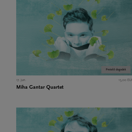
Pretekli dogodek
17. jun.
15,00 EU
Miha Gantar Quartet