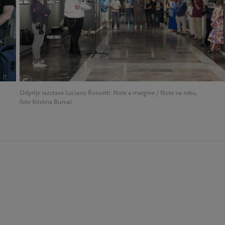
Odprtje razstave Luciano Rossetti: Note a margine / Note na robu,
foto Kristina Bursać