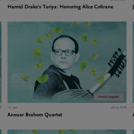
Hamid Drake's Turiya: Honoring Alice Coltrane
Pretekli dogodek
R
16. jun.
28,00 EUR
1
Anouar Brahem Quartet