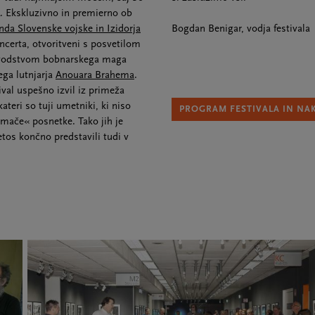
. Ekskluzivno in premierno ob
nda Slovenske vojske in Izidorja
Bogdan Benigar, vodja festivala
ncerta, otvoritveni s posvetilom
d vodstvom bobnarskega maga
ega lutnjarja
Anouara Brahema
.
ival uspešno izvil iz primeža
ateri so tuji umetniki, ki niso
PROGRAM FESTIVALA IN NA
domače« posnetke. Tako jih je
etos končno predstavili tudi v