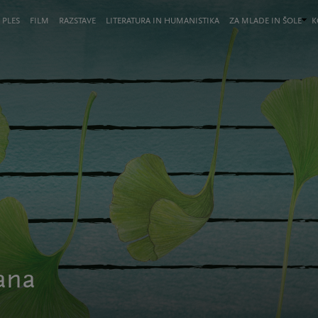
 PLES
FILM
RAZSTAVE
LITERATURA IN HUMANISTIKA
ZA MLADE IN ŠOLE
K
jana