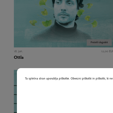
Pretekli dogodek
18. jun.
12,00 EU
Ottla
Ta spletna stran uporablja piškotke. Obvezni piškotki in piškotki, ki 