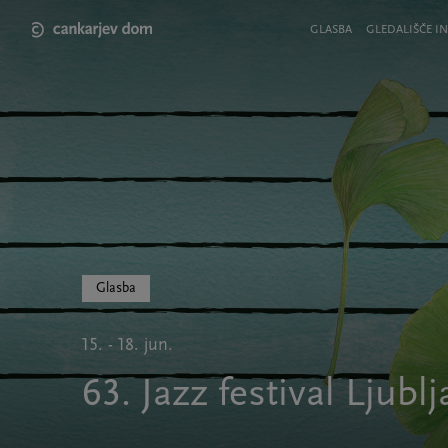
Skip
to
Meni
GLASBA
GLEDALIŠČE IN
main
v
content
glavi
strani
Glasba
15. - 18. jun.
63. Jazz festival Ljubl