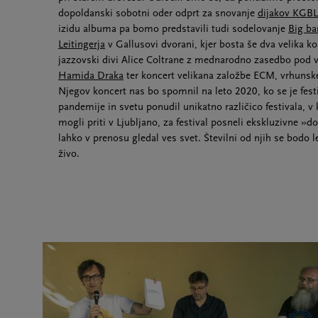
dopoldanski sobotni oder odprt za snovanje
dijakov KGBL
izidu albuma pa bomo predstavili tudi sodelovanje
Big ba
Leitingerja
v Gallusovi dvorani, kjer bosta še dva velika ko
jazzovski divi Alice Coltrane z mednarodno zasedbo po
Hamida Draka
ter koncert velikana založbe ECM, vrhunsk
Njegov koncert nas bo spomnil na leto 2020, ko se je fest
pandemije in svetu ponudil unikatno različico festivala, v k
mogli priti v Ljubljano, za festival posneli ekskluzivne »
lahko v prenosu gledal ves svet. Številni od njih se bodo l
živo.