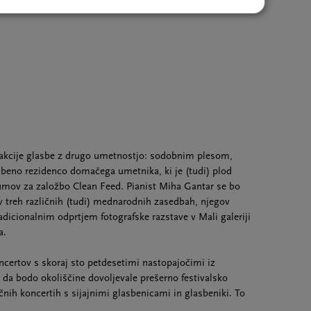
erakcije glasbe z drugo umetnostjo: sodobnim plesom,
sbeno rezidenco domačega umetnika, ki je (tudi) plod
umov za založbo Clean Feed. Pianist Miha Gantar se bo
 v treh različnih (tudi) mednarodnih zasedbah, njegov
radicionalnim odprtjem fotografske razstave v Mali galeriji
la.
certov s skoraj sto petdesetimi nastopajočimi iz
, da bodo okoliščine dovoljevale prešerno festivalsko
čnih koncertih s sijajnimi glasbenicami in glasbeniki. To