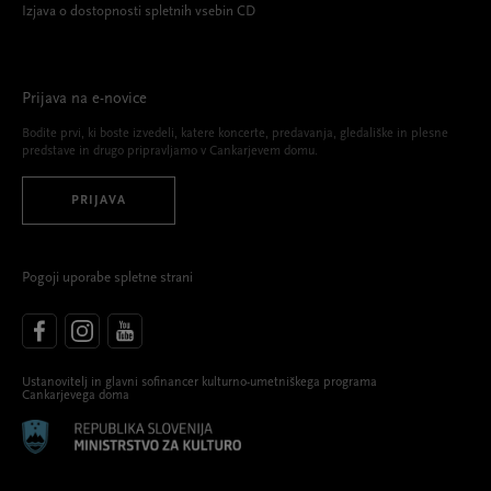
Izjava o dostopnosti spletnih vsebin CD
Prijava na e-novice
Bodite prvi, ki boste izvedeli, katere koncerte, predavanja, gledališke in plesne
predstave in drugo pripravljamo v Cankarjevem domu.
PRIJAVA
Pogoji uporabe spletne strani
Ustanovitelj in glavni sofinancer kulturno-umetniškega programa
Cankarjevega doma