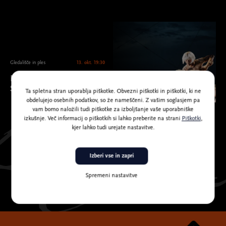
Gledališče in ples
13. okt. 19:30
MN Dance Company &
Silence: Brezmejno telo
Ta spletna stran uporablja piškotke. Obvezni piškotki in piškotki, ki ne
obdelujejo osebnih podatkov, so že nameščeni. Z vašim soglasjem pa
vam bomo naložili tudi piškotke za izboljšanje vaše uporabniške
izkušnje. Več informacij o piškotkih si lahko preberite na strani
Piškotki
,
kjer lahko tudi urejate nastavitve.
Izberi vse in zapri
Spremeni nastavitve