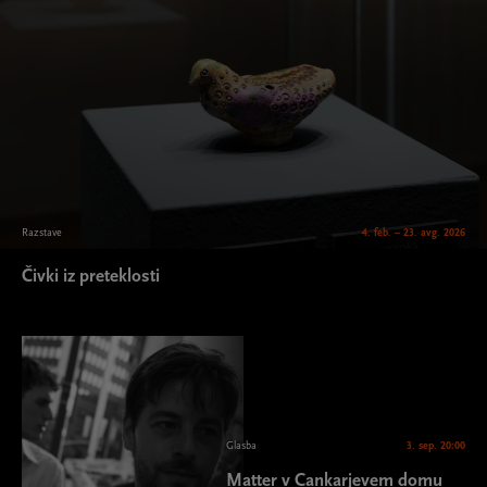
Razstave
4. feb. – 23. avg. 2026
Čivki iz preteklosti
Glasba
3. sep. 20:00
Matter v Cankarjevem domu