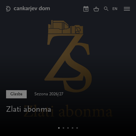
Skip
to
EN
10
main
content
Glasba
Sezona 2026/27
Zlati abonma