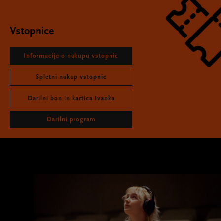
Vstopnice
Informacije o nakupu vstopnic
Spletni nakup vstopnic
Darilni bon in kartica Ivanka
Darilni program