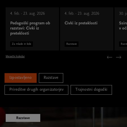
4. feb. - 23. aug. 2026
4. feb. - 23. aug. 2026
30. j
Pedagoški program ob
Čivki iz preteklosti
Ssir
razstavi: Čivki iz
v oč
preteklosti
Za mlade in šole
Razstave
Razs
Mesečni koledar
Izpostavljeno
Razstave
Prireditve drugih organizatorjev
Trajnostni dogodki
Razstave