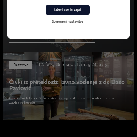
Izberi vse in zapri
Pedagoški program ob razstavi: Čivki iz
preteklosti
Spremeni nastavitve
VEČ O RAZSTAVI ČIVKI IZ PRETEKLOSTI
12. feb., 26. mar., 21. maj, 23. avg.
Razstave
Čivki iz preteklosti: Javno vodenje z dr. Dašo
Pavlovič
Čivki iz preteklosti. Slovenska arheologija skozi zvoke, simbole in prve
zapisane besede