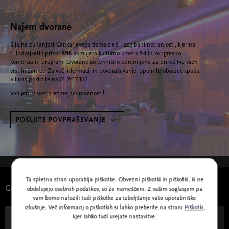
Najem dvorane
Sijajna zunanjost Cankarjevega doma sledi razgibani notranjosti, kjer na
triindvajsetih prizoriščih domujeta kulturno-umetniški in kongresno-
komercialni program. Dvorane so tehnično opremljene za prireditve vseh
vrst in žanrov. Za več informacij in povpraševanje izpolnite obrazec spodaj
ali nas pokličite na 01 2417 122.
Vabljeni v svet brezmejnih možnosti!
POŠLJITE POVPRAŠEVANJE
Ta spletna stran uporablja piškotke. Obvezni piškotki in piškotki, ki ne
Galerija CD: aktualni dogodki
obdelujejo osebnih podatkov, so že nameščeni. Z vašim soglasjem pa
vam bomo naložili tudi piškotke za izboljšanje vaše uporabniške
izkušnje. Več informacij o piškotkih si lahko preberite na strani
Piškotki
,
kjer lahko tudi urejate nastavitve.
Od 4. februarja do 23. avgusta 2026
Za mlade in šole