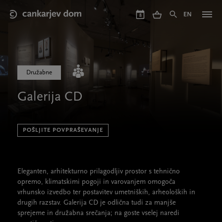
Skip
to
EN
8
main
content
Družabne
Galerija CD
POŠLJITE POVPRAŠEVANJE
Eleganten, arhitekturno prilagodljiv prostor s tehnično
opremo, klimatskimi pogoji in varovanjem omogoča
vrhunsko izvedbo ter postavitev umetniških, arheoloških in
drugih razstav. Galerija CD je odlična tudi za manjše
sprejeme in družabna srečanja; na goste vselej naredi