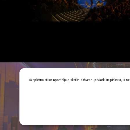
Ta spletna stran uporablja piškotke. Obvezni piškotki in piškotki, ki 
Najem dvorane
Sijajna zunanjost Cankarjevega doma sledi razgibani notranjosti, kjer na
triindvajsetih prizoriščih domujeta kulturno-umetniški in kongresno-
komercialni program. Dvorane so tehnično opremljene za prireditve vseh
vrst in žanrov. Za več informacij in povpraševanje izpolnite obrazec spod
ali nas pokličite na 01 2417 122.
Vabljeni v svet brezmejnih možnosti!