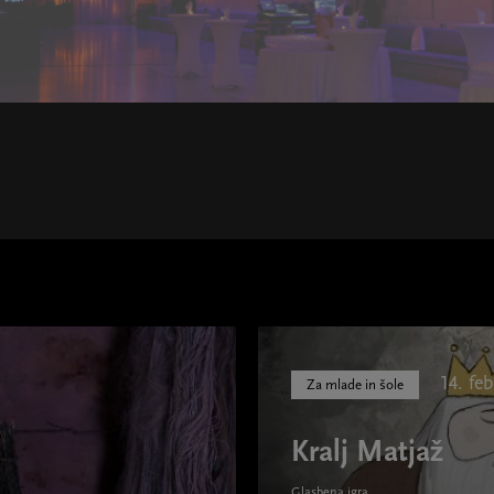
14. feb
Za mlade in šole
Kralj Matjaž
Glasbena igra