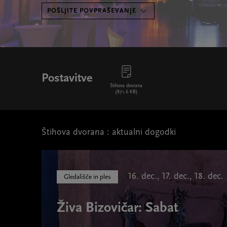
POŠLJITE POVPRAŠEVANJE
Postavitve
Štihova dvorana
(871,6 KB)
Štihova dvorana : aktualni dogodki
16. dec., 17. dec., 18. dec.
Gledališče in ples
Živa Bizovičar: Sabat