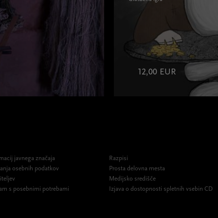
12,00 EUR
macij javnega značaja
Razpisi
ovanja osebnih podatkov
Prosta delovna mesta
iteljev
Medijsko središče
am s posebnimi potrebami
Izjava o dostopnosti spletnih vsebin CD