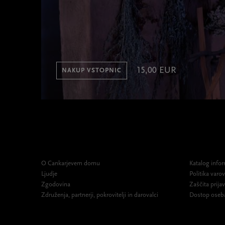
15,00 EUR
NAKUP VSTOPNIC
O Cankarjevem domu
Katalog infor
Ljudje
Politika var
Zgodovina
Zaščita prijav
Združenja, partnerji, pokrovitelji in darovalci
Dostop oseb