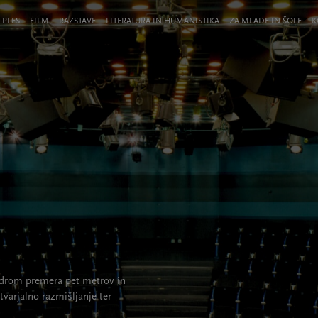
 PLES
FILM
RAZSTAVE
LITERATURA IN HUMANISTIKA
ZA MLADE IN ŠOLE
K
 odrom premera pet metrov in
tvarjalno razmišljanje ter