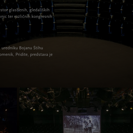
stor glasbenih, gledaliških
vnic ter različnih kongresnih
in uredniku Bojanu Štihu
menik, Pridite, predstava je