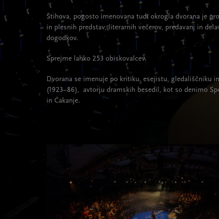
Štihova, pogosto imenovana tudi okrogla dvorana je pro
in plesnih predstav, literarnih večerov, predavanj in dela
dogodkov.
Sprejme lahko 253 obiskovalcev.
Dvorana se imenuje po kritiku, esejistu, gledališčniku 
(1923–86), avtorju dramskih besedil, kot so denimo Spo
in Čakanje.