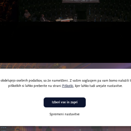
ne obdelujejo osebnih podatkov, so že nameščeni. Z vašim soglasjem pa vam bomo naložili t
piškotkih si lahko preberite na strani
Piškotki
, kjer lahko tudi urejate nastavitve.
Izberi vse in zapri
aj
Spremeni nastavitve