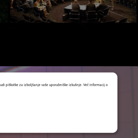
udi piškotke za izboljšanje vaše uporabniške izkušnje. Več informacij o