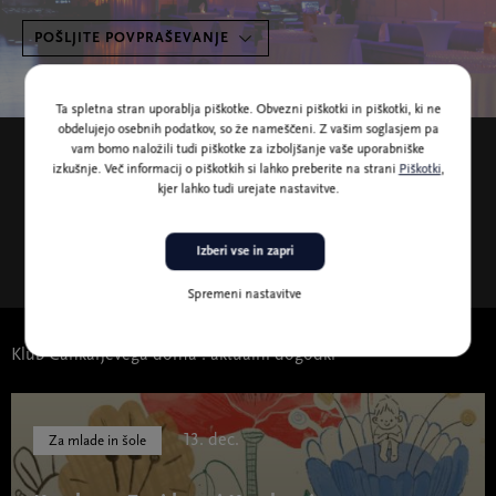
POŠLJITE POVPRAŠEVANJE
Ta spletna stran uporablja piškotke. Obvezni piškotki in piškotki, ki ne
obdelujejo osebnih podatkov, so že nameščeni. Z vašim soglasjem pa
Postavitve
vam bomo naložili tudi piškotke za izboljšanje vaše uporabniške
izkušnje. Več informacij o piškotkih si lahko preberite na strani
Piškotki
,
kjer lahko tudi urejate nastavitve.
Kino
Razred
Banket
Izberi vse in zapri
(179,5 KB)
(268,8 KB)
(330,8 KB)
Spremeni nastavitve
Klub Cankarjevega doma : aktualni dogodki
13. dec.
Za mlade in šole