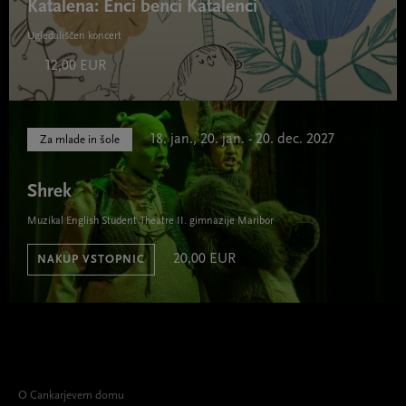
Katalena: Enci benci Katalenci
Ugledališčen koncert
12,00 EUR
18. jan., 20. jan. - 20. dec. 2027
Za mlade in šole
Shrek
Muzikal English Student Theatre II. gimnazije Maribor
20,00 EUR
NAKUP VSTOPNIC
O Cankarjevem domu