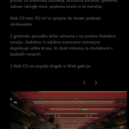
prostor za umetniška doživetja, družabna srečanja, sprejeme,
zabave, okrogle mize, poslovna kosila in še marsikaj.
Klub CD meri 512 m² in sprejme do dvesto petdeset
obiskovalcev.
Z gostinsko ponudbo lahko uživamo v res pravem klubskem
ozračju. Sodobno in udobno zasnovano notranjost
dopolnjuje velika terasa, še zlasti mikavna za družabnost v
toplejših mesecih.
V Klub CD vas popelje dvigalo iz Male galerije.