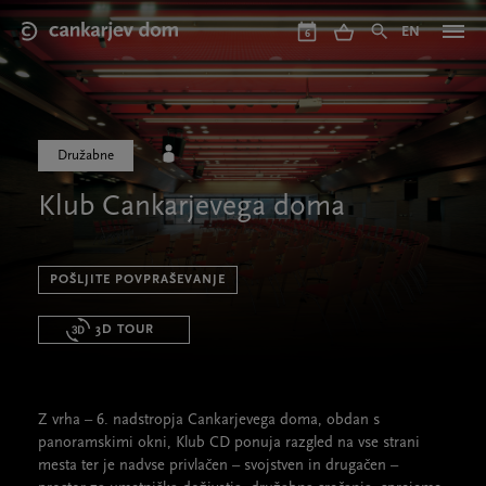
Skip
to
EN
6
main
content
Družabne
Klub Cankarjevega doma
POŠLJITE POVPRAŠEVANJE
3D TOUR
Z vrha – 6. nadstropja Cankarjevega doma, obdan s
panoramskimi okni, Klub CD ponuja razgled na vse strani
mesta ter je nadvse privlačen – svojstven in drugačen –