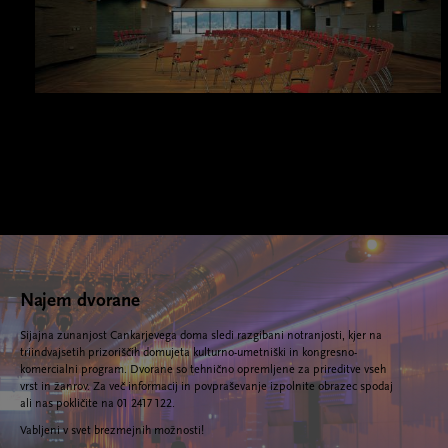
Najem dvorane
Sijajna zunanjost Cankarjevega doma sledi razgibani notranjosti, kjer na
triindvajsetih prizoriščih domujeta kulturno-umetniški in kongresno-
komercialni program. Dvorane so tehnično opremljene za prireditve vseh
vrst in žanrov. Za več informacij in povpraševanje izpolnite obrazec spodaj
ali nas pokličite na 01 2417 122.
Vabljeni v svet brezmejnih možnosti!