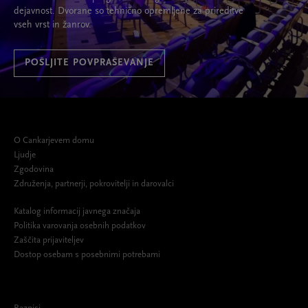
dejavnost. Dvorane so tehnično opremljene za prireditve
vseh vrst in žanrov.
POŠLJITE POVPRAŠEVANJE
O Cankarjevem domu
Ljudje
Zgodovina
Združenja, partnerji, pokrovitelji in darovalci
Katalog informacij javnega značaja
Politika varovanja osebnih podatkov
Zaščita prijaviteljev
Dostop osebam s posebnimi potrebami