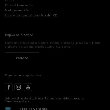
Razpisi
Prosta delovna mesta
Medijsko središče
Izjava o dostopnosti spletnih vsebin CD
Prijava na e-novice
Bodite prvi, ki boste izvedeli, katere koncerte, predavanja, gledališke in plesne
predstave in drugo pripravljamo v Cankarjevem domu.
PRIJAVA
Pogoji uporabe spletne strani
Ustanovitelj in glavni sofinancer kulturno-umetniškega programa
Cankarjevega doma