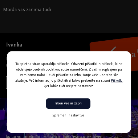
Morda vas zanima tudi
Ivanka
Ivanka
Ta spletna stran uporablja piškotke. Obvezni piškotki in piškotki, ki ne
najboljša spremljevalka na prireditve.
obdelujejo osebnih podatkov, so že nameščeni. Z vašim soglasjem pa
vam bomo naložili tudi piškotke za izboljšanje vaše uporabniške
izkušnje. Več informacij o piškotkih si lahko preberite na strani
Piškotki
,
VEČ O KARTICI IVANKA
kjer lahko tudi urejate nastavitve.
Izberi vse in zapri
Naše dvorane
Spremeni nastavitve
Razgibana zunanjost Cankarjevega doma sledi organizaciji
v notranjosti, kjer na dvaindvajsetih prizoriščih domujeta
kulturno-umetniški program in kongresno-prireditvena