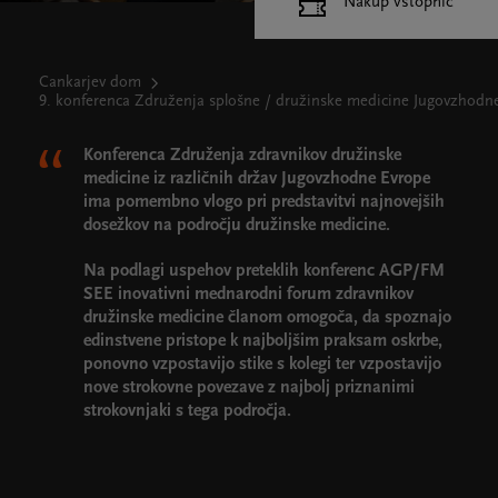
Nakup vstopnic
Cankarjev dom
9. konferenca Združenja splošne / družinske medicine Jugovzhodn
Konferenca Združenja zdravnikov družinske
medicine iz različnih držav Jugovzhodne Evrope
ima pomembno vlogo pri predstavitvi najnovejših
dosežkov na področju družinske medicine.
Na podlagi uspehov preteklih konferenc AGP/FM
SEE inovativni mednarodni forum zdravnikov
družinske medicine članom omogoča, da spoznajo
edinstvene pristope k najboljšim praksam oskrbe,
ponovno vzpostavijo stike s kolegi ter vzpostavijo
nove strokovne povezave z najbolj priznanimi
strokovnjaki s tega področja.