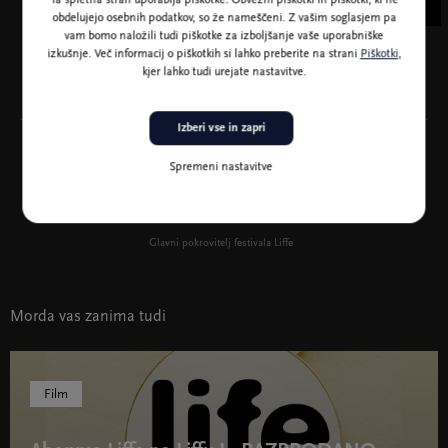
Ta spletna stran uporablja piškotke. Obvezni piškotki in piškotki, ki ne
obdelujejo osebnih podatkov, so že nameščeni. Z vašim soglasjem pa
vam bomo naložili tudi piškotke za izboljšanje vaše uporabniške
izkušnje. Več informacij o piškotkih si lahko preberite na strani
Piškotki
,
kjer lahko tudi urejate nastavitve.
Izberi vse in zapri
Spremeni nastavitve
Glavni pokrovitelj festivala Liffe
Morda vas zanima tudi
Film