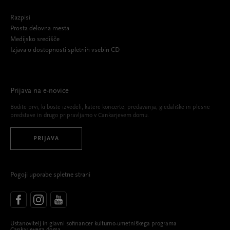
Razpisi
Prosta delovna mesta
Medijsko središče
Izjava o dostopnosti spletnih vsebin CD
Prijava na e-novice
Bodite prvi, ki boste izvedeli, katere koncerte, predavanja, gledališke in plesne
predstave in drugo pripravljamo v Cankarjevem domu.
PRIJAVA
Pogoji uporabe spletne strani
Ustanovitelj in glavni sofinancer kulturno-umetniškega programa
Cankarjevega doma