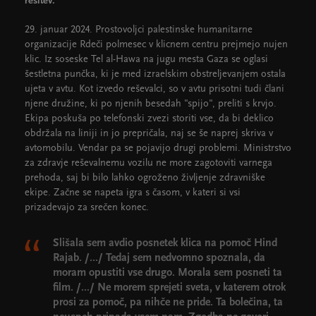
rešitev.
29. januar 2024. Prostovoljci palestinske humanitarne
organizacije Rdeči polmesec v klicnem centru prejmejo nujen
klic. Iz soseske Tel al-Hawa na jugu mesta Gaza se oglasi
šestletna punčka, ki je med izraelskim obstreljevanjem ostala
ujeta v avtu. Kot izvedo reševalci, so v avtu prisotni tudi člani
njene družine, ki po njenih besedah "spijo", preliti s krvjo.
Ekipa poskuša po telefonski zvezi storiti vse, da bi deklico
obdržala na liniji in jo prepričala, naj se še naprej skriva v
avtomobilu. Vendar pa se pojavijo drugi problemi. Ministrstvo
za zdravje reševalnemu vozilu ne more zagotoviti varnega
prehoda, saj bi bilo lahko ogroženo življenje zdravniške
ekipe. Začne se napeta igra s časom, v kateri si vsi
prizadevajo za srečen konec.
Slišala sem avdio posnetek klica na pomoč Hind
Rajab. /.../ Tedaj sem nedvomno spoznala, da
moram opustiti vse drugo. Morala sem posneti ta
film. /.../ Ne morem sprejeti sveta, v katerem otrok
prosi za pomoč, pa nihče ne pride. Ta bolečina, ta