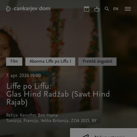
Skip
to
EN
7
main
content
Film
Abonma Liffe po Liffu I
Pretekli dogodek
7. apr. 2026 19:00
Liffe po Liffu:
Glas Hind Radžab (Sawt Hind
Rajab)
Režija: Kaouther Ben Hania
Tunizija, Francija, Velika Britanija, ZDA 2025, 89'