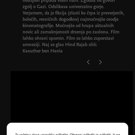
neuspeh pripada vsem nam. Zgodba ne govori
zgolj o Gazi. Odslikava univerzalno gorje.
Verjamem, da je fikcija (zlasti ko črpa iz preverjenih,
bolečih, resničnih dogodkov) najmočnejše orodje
kinematografije. Močnejše od hrupa aktualnih
novic ali zamaknjenosti drsenja po zaslonu. Film
lahko ohrani spomin. Film se lahko zoperstavi
amneziji. Naj se glas Hind Rajab sliši.
Kaouther ben Hania