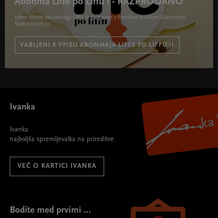
Abonma Liffe po Liffu I - RAZPRODANO
Izbor filmov aktualnega Liffa in pogovori s filmskim kritikom Marcelom
Štefančičem Jr.
VABLJENI K VPISU ABONMAJA LIFFE PO LIFFU II
Abonma Liffe po Liffu I - RAZPRODANO " width="580"
height="395">
Ivanka
Ivanka
najboljša spremljevalka na prireditve.
VEČ O KARTICI IVANKA
Bodite med prvimi ...