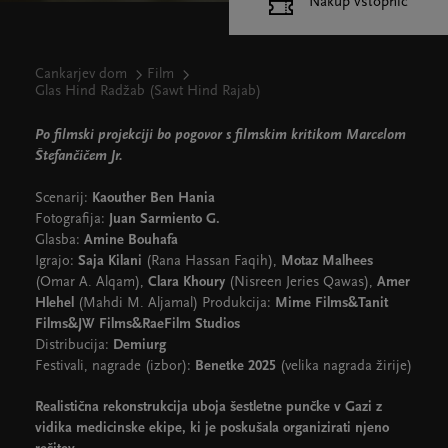
Nakup vstopnic
Cankarjev dom
Film
Glas Hind Radžab (Sawt Hind Rajab)
Po filmski projekciji bo pogovor s filmskim kritikom Marcelom
Štefančičem Jr.
Scenarij:
Kaouther Ben Hania
Fotografija:
Juan Sarmiento G.
Glasba:
Amine Bouhafa
Igrajo:
Saja Kilani
(Rana Hassan Faqih),
Motaz Malhees
(Omar A. Alqam),
Clara Khoury
(Nisreen Jeries Qawas),
Amer
Hlehel
(Mahdi M. Aljamal) Produkcija:
Mime Films&Tanit
Films&JW Films&RaeFilm Studios
Distribucija:
Demiurg
Festivali, nagrade (izbor):
Benetke 2025
(velika nagrada žirije)
Realistična rekonstrukcija uboja šestletne punčke v Gazi z
vidika medicinske ekipe, ki je poskušala organizirati njeno