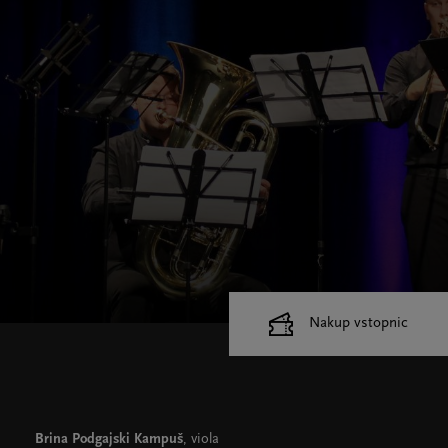
Nakup vstopnic
Cankarjev dom
Dvorane
Brina Podgajski Kampuš
, viola