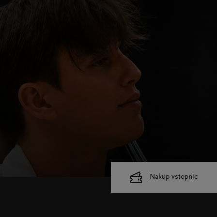
Nakup vstopnic
Cankarjev dom
Dvorane