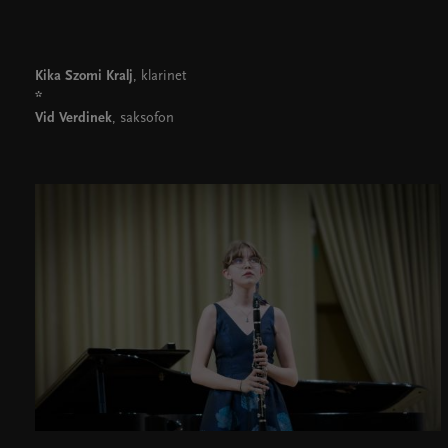
Cankarjev dom
Dvorane
Kika Szomi Kralj
, klarinet
*
Vid Verdinek
, saksofon