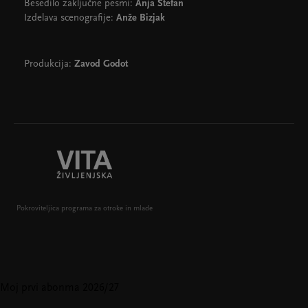
Besedilo zaključne pesmi:
Anja Štefan
Izdelava scenografije:
Anže Bizjak
Produkcija:
Zavod Godot
Pokroviteljica programa za otroke in mlade
Moj prvi abonma 2026/27