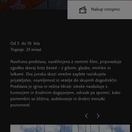
Nakup vstopnic
Cankarjev dom
Dvorane
Od 5. do 10. leta
Trajanje: 35 minut
Navihana predstava, navdihnjena z nemimi filmi, pripoveduje
zgodbo skoraj brez besed – z gibom, glasbo, mimiko in
lutkami. Dva junaka skozi smešne zaplete raziskujeta
prijateljstvo, osamljenost in veselje do skupnih dogodivščin.
Predstava je igriva in nežna hkrati: otroke navdušuje s
humorjem in živahnim dogajanjem, odrasle pa spomni, kako
pomembni so bližina, sodelovanje in drobni trenutki
pozornosti.