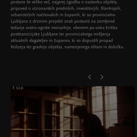
postane še veliko več, najprej zgodba o nastanku objekta,
pripoved o vizionarskih prednikih, investitorjih, filantropih,
urbanističnih načrtovalcih in županih, ki so provincialno
Ljubljano z drznimi projekti znali postaviti na zemljevid
tedanje avstro-ogrske monarhije, obenem pa ostra kritika
posttranzicijske Ljubljane ter provincialnega mišljenja
aktualnih vlagateljev in županov, ki so dopustili propad
Kolizeja ter gradnjo objekta, namenjenega elitam in dobičku.