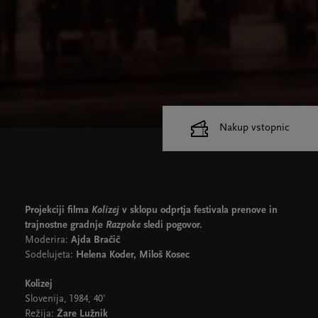
Nakup vstopnic
Cankarjev dom
Dvorane
Projekciji filma
Kolizej
v sklopu odprtja festivala prenove in
trajnostne gradnje
Razpoke
sledi pogovor.
Moderira:
Ajda Bračič
Sodelujeta:
Helena Koder, Miloš Kosec
Kolizej
Slovenija, 1984, 40'
Režija:
Žare Lužnik