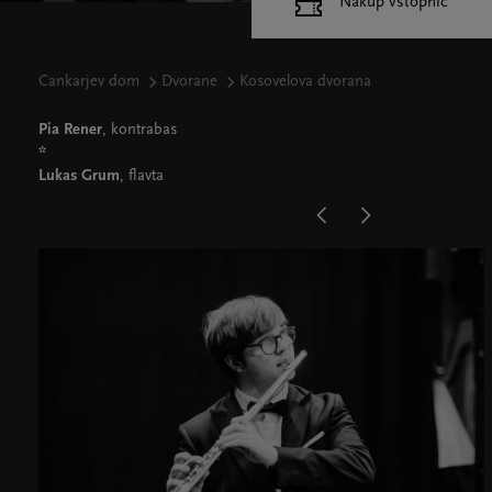
Nakup vstopnic
Cankarjev dom
Dvorane
Kosovelova dvorana
Pia Rener
, kontrabas
*
Lukas Grum
, flavta