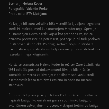
Scenarij:
Helena Koder
Fotografija:
Valentin Perko
Produkcija:
RTV Ljubljana
Kolizej je bil stara večstilna hiša v središču Ljubljane, zgrajena
sredi 19. stoletja, med županovanjem Hradeckega. Sprva je
bil namenjen avstro-ogrski vojski kot prehodna vojašnica
oziroma počivališče na poti v Trst, pozneje je bil tudi poslovni
in stanovanjski objekt. Po drugi svetovni vojni je stavba z
nacionalizacijo postajala vse bolj zanemarjen dom delavskega
razreda in neprivilegiranih.
Ko sta se scenaristka Helena Koder in režiser Žare Lužnik leta
1984 odločila posneti dokumentarni film, je bila hiša še
komajda primerna za bivanje; v prisilnem sobivanju sredi
osemdesetih let so tam živeli etnično in socialno mešani
stanovalci.
Štirideset let pozneje se je Helena Koder o Kolizeju odločila
napisati knjigo. Po eni strani gre za spominsko knjigo o
avtoričinem ustvarjalnem procesu, v sklepni tretjini pa knjiga