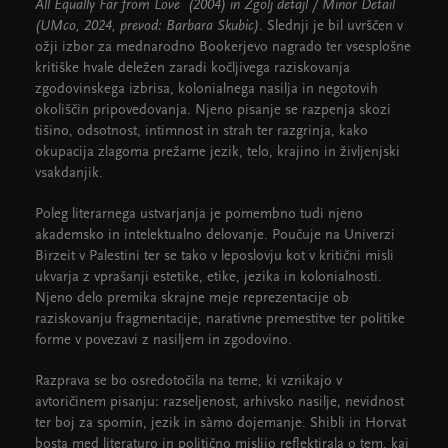
All Equally Far from Love (2004) in Zgolj detajl / Minor Detail
(UMco, 2024, prevod: Barbara Skubic)
. Slednji je bil uvrščen v
ožji izbor za mednarodno Bookerjevo nagrado ter vsesplošne
kritiške hvale deležen zaradi kočljivega raziskovanja
zgodovinskega izbrisa, kolonialnega nasilja in negotovih
okoliščin pripovedovanja. Njeno pisanje se razpenja skozi
tišino, odsotnost, intimnost in strah ter razgrinja, kako
okupacija zlagoma prežame jezik, telo, krajino in življenjski
vsakdanjik.
Poleg literarnega ustvarjanja je pomembno tudi njeno
akademsko in intelektualno delovanje. Poučuje na Univerzi
Birzeit v Palestini ter se tako v leposlovju kot v kritični misli
ukvarja z vprašanji estetike, etike, jezika in kolonialnosti.
Njeno delo premika skrajne meje reprezentacije ob
raziskovanju fragmentacije, narativne premestitve ter politike
forme v povezavi z nasiljem in zgodovino.
Razprava se bo osredotočila na teme, ki vznikajo v
avtoričinem pisanju: razseljenost, arhivsko nasilje, nevidnost
ter boj za spomin, jezik in sàmo dojemanje. Shibli in Horvat
bosta med literaturo in politično mislijo reflektirala o tem, kaj