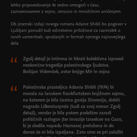
lahko pripovedovanje še vedno omogoči v času,
zaznamovanem z vojno, cenzuro in množičnim uničenjem.
Ob jesenski izdaji novega romana Adanie Shibli bo pogovor v
Ljubljani ponudil tudi edinstveno priložnost za razmislek o
novih usmeritvah, vprašanjih in formah njenega najnovejšega
dela.
Zgolj detajl je intimna in hkrati kolektivna izpoved
neskončne tragedije palestinskega ljudstva.
Boštjan Videmšek, avtor knjige Mir in vojna
Palestinska pisateljica Adania Shibli (1974) bi
morala na lanskem frankfurtskem knjižnem sejmu,
na katerem je bila častna gostja Slovenija, dobiti
nagrado LiBeraturpreis (tudi za svoj roman Zgolj
detajl), vendar je bila potem podelitev zaradi
političnih razlogov (ter invazije Izraelcev na Gazo,
ki je sledila napadu Hamasa) preložena in do
danes še ni bila izpeljana. Zato smo se pri založbi