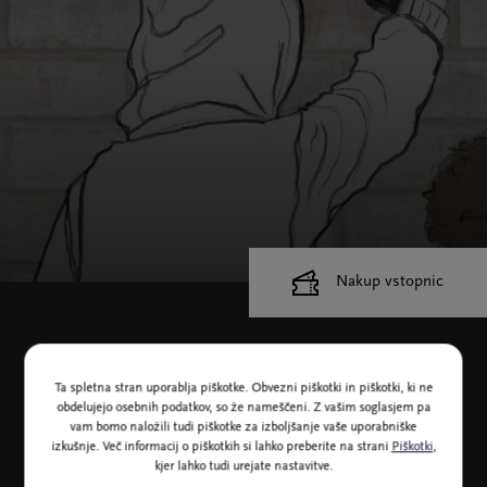
Nakup vstopnic
Cankarjev dom
Dvorane
Ta spletna stran uporablja piškotke. Obvezni piškotki in piškotki, ki ne
Od 11. do 15. leta
obdelujejo osebnih podatkov, so že nameščeni. Z vašim soglasjem pa
vam bomo naložili tudi piškotke za izboljšanje vaše uporabniške
izkušnje. Več informacij o piškotkih si lahko preberite na strani
Piškotki
,
Kdo riše skrivnostne grafite po mestu? Kdo je vdrl v spletno
kjer lahko tudi urejate nastavitve.
redovalnico? In zakaj imajo odrasli vedno občutek, da ničesar