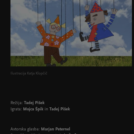
Ilustracija Katja Klopčič
Režija:
Tadej Pišek
Igrata:
Mojca Špik
in
Tadej Pišek
Avtorska glasba:
Marjan Peternel