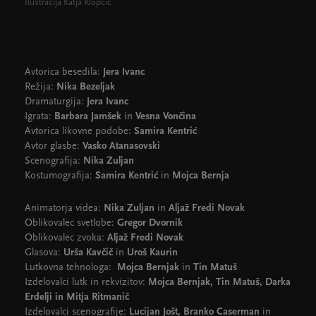
Ilustracija Katja Klopčič
Avtorica besedila:
Jera Ivanc
Režija:
Nika Bezeljak
Dramaturgija:
Jera Ivanc
Igrata:
Barbara Jamšek
in
Vesna Vončina
Avtorica likovne podobe:
Samira Kentrić
Avtor glasbe:
Vasko Atanasovski
Scenografija:
Nika Zuljan
Kostumografija:
Samira Kentrić
in
Mojca Bernja
Animatorja videa:
Nika Zuljan
in
Aljaž Fredi Novak
Oblikovalec svetlobe:
Gregor Dvornik
Oblikovalec zvoka:
Aljaž Fredi Novak
Glasova:
Urša Kavčič
in
Uroš Kaurin
Lutkovna tehnologa:
Mojca Bernjak
in
Tin Matuš
Izdelovalci lutk in rekvizitov:
Mojca Bernjak, Tin Matuš, Darka
Erdelji in Mitja Ritmanič
Izdelovalci scenografije:
Lucijan Jošt, Branko Caserman
in