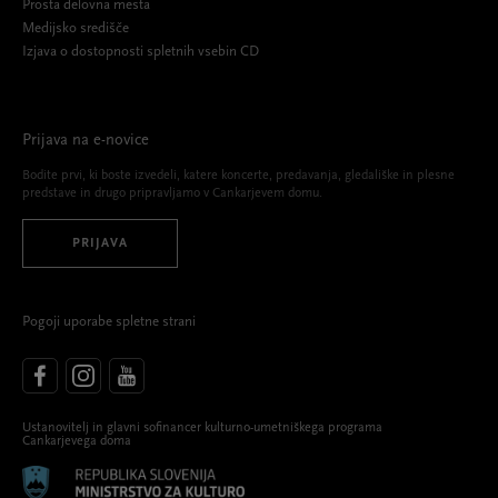
Prosta delovna mesta
Medijsko središče
Izjava o dostopnosti spletnih vsebin CD
Prijava na e-novice
Bodite prvi, ki boste izvedeli, katere koncerte, predavanja, gledališke in plesne
predstave in drugo pripravljamo v Cankarjevem domu.
PRIJAVA
Pogoji uporabe spletne strani
Ustanovitelj in glavni sofinancer kulturno-umetniškega programa
Cankarjevega doma