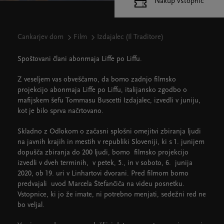
Nakup vstopnic
Cankarjev dom
Film
Izdajalec (Il Traditore)
Spoštovani člani abonmaja Liffe po Liffu.
Z veseljem vas obveščamo, da bomo zadnjo filmsko
projekcijo abonmaja Liffe po Liffu, italijansko zgodbo o
mafijskem šefu Tommasu Buscetti Izdajalec, izvedli v juniju,
kot je bilo sprva načrtovano.
Skladno z Odlokom o začasni splošni omejitvi zbiranja ljudi
na javnih krajih in mestih v republiki Sloveniji, ki s 1. junijem
dopušča zbiranja do 200 ljudi, bomo filmsko projekcijo
izvedli v dveh terminih, v petek, 5., in v soboto, 6. junija
2020, ob 19. uri v Linhartovi dvorani. Pred filmom bomo
predvajali uvod Marcela Štefančiča na videu posnetku.
Vstopnice, ki jo že imate, ni potrebno menjati, sedežni red ne
bo veljal.