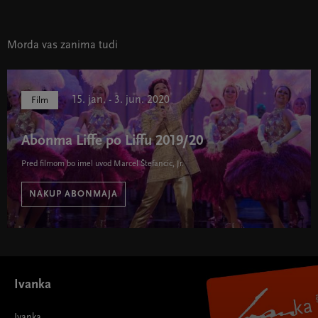
Morda vas zanima tudi
15. jan. - 3. jun. 2020
Film
Abonma Liffe po Liffu 2019/20
Pred filmom bo imel uvod Marcel Štefancic, Jr.
NAKUP ABONMAJA
Abonma Liffe po Liffu 2019/20 " width="580" height="395">
Ivanka
Ivanka