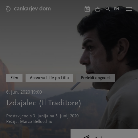
Skip
to
EN
10
main
content
Film
Abonma Liffe po Liffu
Pretekli dogodek
6. jun. 2020 19:00
Izdajalec (Il Traditore)
Prestavljeno s 3. junija na 5. junij 2020.
Režija: Marco Bellocchio