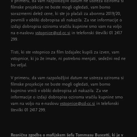
V primeru, da vam razpoložljivi datum ne ustreza oziroma si
filmske projekcije ne boste mogli ogledati, vam bomo
sorazmerni delež cene, ki ste jo plačali za abonma 2019/20,
povrnili v obliki dobropisa ali nakazila. Za vse informacije o
izdaji dobropisa oziroma vračilu kupnine smo vam na voljo
na e-naslovu
vstopnice@cd-cc.si
in telefonski številki 01 2417
299.
Tisti, ki ste vstopnico za film Izdajalec kupili za izven, vam
vstopnice, ki jo že imate, ni potrebno menjati, sedežni red ne
bo veljal.
V primeru, da vam razpoložljivi datum ne ustreza oziroma si
filmske projekcije ne boste mogli ogledati, vam bomo
kupnino vrnili v obliki dobropisa ali nakazila. Za vse
informacije o izdaji dobropisa oziroma vračilu kupnine smo
vam na voljo na e-naslovu
vstopnice@cd-cc.si
in telefonski
številki 01 2417 299.
Resnična zgodba o mafijskem šefu Tommasu Buscetti, ki je v