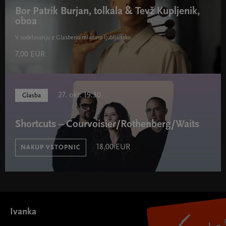
Bor Patrik Burjan, tolkala & Tevž Kupljenik,
oboa
V sodelovanju z Glasbeno mladino ljubljansko
7,00 EUR
27. okt. 19:30
Glasba
Shortcuts – Courvoisier/Rothenberg/Waits
18,00 EUR
NAKUP VSTOPNIC
Ivanka