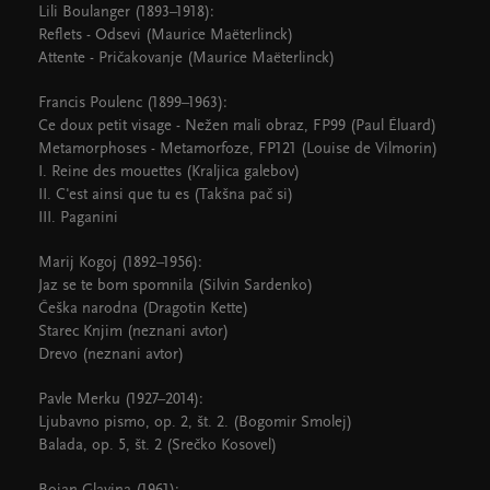
Lili Boulanger (1893–1918):
Reflets - Odsevi (Maurice Maëterlinck)
Attente - Pričakovanje (Maurice Maëterlinck)
Francis Poulenc (1899–1963):
Ce doux petit visage - Nežen mali obraz, FP99 (Paul Éluard)
Metamorphoses - Metamorfoze, FP121 (Louise de Vilmorin)
I. Reine des mouettes (Kraljica galebov)
II. C'est ainsi que tu es (Takšna pač si)
III. Paganini
Marij Kogoj (1892–1956):
Jaz se te bom spomnila (Silvin Sardenko)
Češka narodna (Dragotin Kette)
Starec Knjim (neznani avtor)
Drevo (neznani avtor)
Pavle Merku (1927–2014):
Ljubavno pismo, op. 2, št. 2. (Bogomir Smolej)
Balada, op. 5, št. 2 (Srečko Kosovel)