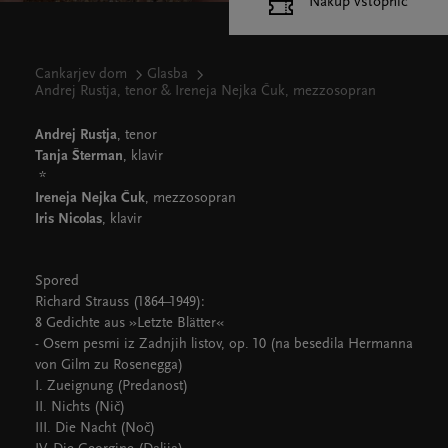
Nakup vstopnic
Cankarjev dom
Glasba
Andrej Rustja, tenor & Ireneja Nejka Čuk, mezzosopran
Andrej Rustja
, tenor
Tanja Šterman
, klavir
*
Ireneja Nejka Čuk
, mezzosopran
Iris Nicolas
, klavir
Spored
Richard Strauss (1864–1949):
8 Gedichte aus »Letzte Blätter«
- Osem pesmi iz Zadnjih listov, op. 10 (na besedila Hermanna
von Gilm zu Rosenegga)
I. Zueignung (Predanost)
II. Nichts (Nič)
III. Die Nacht (Noč)