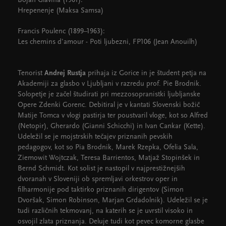
Bojan Glavina (1961):
Hrepenenje (Maksa Samsa)
Francis Poulenc (1899–1963):
Les chemins d'amour - Poti ljubezni, FP106 (Jean Anouilh)
Tenorist
Andrej Rustja
prihaja iz Gorice in je študent petja na
Akademiji za glasbo v Ljubljani v razredu prof. Pie Brodnik.
Solopetje je začel študirati pri mezzosopranistki ljubljanske
Opere Zdenki Gorenc. Debitiral je v kantati Slovenski božič
Matije Tomca v vlogi pastirja ter poustvaril vloge, kot so Alfred
(Netopir), Gherardo (Gianni Schicchi) in Ivan Cankar (Kette).
Udeležil se je mojstrskih tečajev priznanih pevskih
pedagogov, kot so Pia Brodnik, Marek Rzepka, Ofelia Sala,
Ziemowit Wojtczak, Teresa Barrientos, Matjaž Stopinšek in
Bernd Schmidt. Kot solist je nastopil v najprestižnejših
dvoranah v Sloveniji ob spremljavi orkestrov oper in
filharmonije pod taktirko priznanih dirigentov (Simon
Dvoršak, Simon Robinson, Marjan Grdadolnik). Udeležil se je
tudi različnih tekmovanj, na katerih se je uvrstil visoko in
osvojil zlata priznanja. Deluje tudi kot pevec komorne glasbe