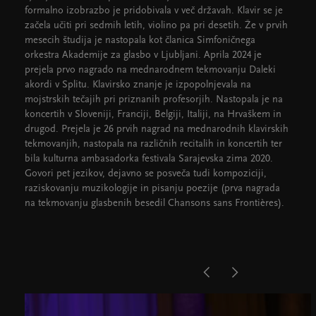
formalno izobrazbo je pridobivala v več državah. Klavir se je
začela učiti pri sedmih letih, violino pa pri desetih. Že v prvih
mesecih študija je nastopala kot članica Simfoničnega
orkestra Akademije za glasbo v Ljubljani. Aprila 2024 je
prejela prvo nagrado na mednarodnem tekmovanju Daleki
akordi v Splitu. Klavirsko znanje je izpopolnjevala na
mojstrskih tečajih pri priznanih profesorjih. Nastopala je na
koncertih v Sloveniji, Franciji, Belgiji, Italiji, na Hrvaškem in
drugod. Prejela je 26 prvih nagrad na mednarodnih klavirskih
tekmovanjih, nastopala na različnih recitalih in koncertih ter
bila kulturna ambasadorka festivala Sarajevska zima 2020.
Govori pet jezikov, dejavno se posveča tudi kompoziciji,
raziskovanju muzikologije in pisanju poezije (prva nagrada
na tekmovanju glasbenih besedil Chansons sans Frontières).