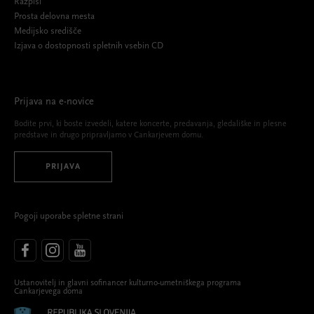
Razpisi
Prosta delovna mesta
Medijsko središče
Izjava o dostopnosti spletnih vsebin CD
Prijava na e-novice
Bodite prvi, ki boste izvedeli, katere koncerte, predavanja, gledališke in plesne
predstave in drugo pripravljamo v Cankarjevem domu.
PRIJAVA
Pogoji uporabe spletne strani
Ustanovitelj in glavni sofinancer kulturno-umetniškega programa
Cankarjevega doma