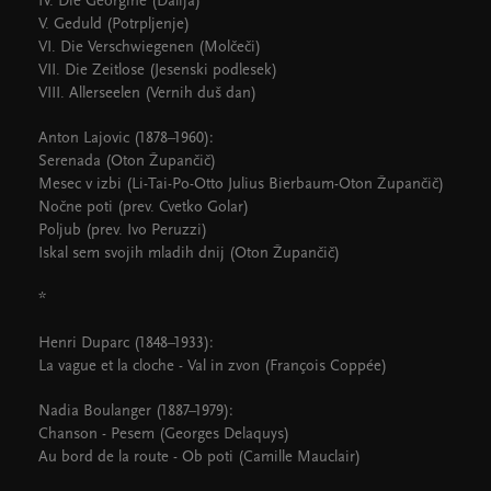
IV. Die Georgine (Dalija)
V. Geduld (Potrpljenje)
VI. Die Verschwiegenen (Molčeči)
VII. Die Zeitlose (Jesenski podlesek)
VIII. Allerseelen (Vernih duš dan)
Anton Lajovic (1878–1960):
Serenada (Oton Župančič)
Mesec v izbi (Li-Tai-Po-Otto Julius Bierbaum-Oton Župančič)
Nočne poti (prev. Cvetko Golar)
Poljub (prev. Ivo Peruzzi)
Iskal sem svojih mladih dnij (Oton Župančič)
*
Henri Duparc (1848–1933):
La vague et la cloche - Val in zvon (François Coppée)
Nadia Boulanger (1887–1979):
Chanson - Pesem (Georges Delaquys)
Au bord de la route - Ob poti (Camille Mauclair)