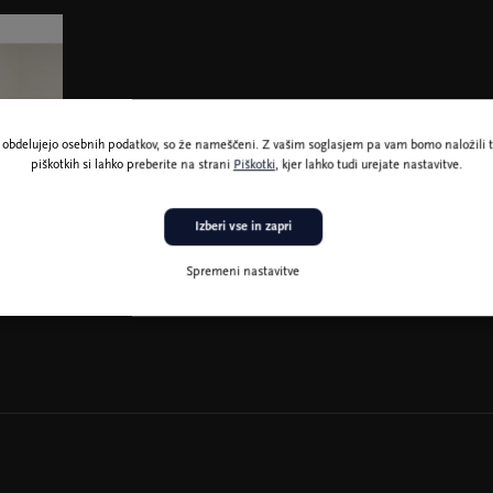
ne obdelujejo osebnih podatkov, so že nameščeni. Z vašim soglasjem pa vam bomo naložili t
piškotkih si lahko preberite na strani
Piškotki
, kjer lahko tudi urejate nastavitve.
Izberi vse in zapri
Spremeni nastavitve