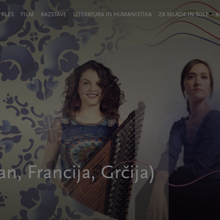
 PLES
FILM
RAZSTAVE
LITERATURA IN HUMANISTIKA
ZA MLADE IN ŠOLE
K
, Francija, Grčija)