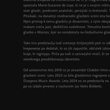
klasična izvajalka na inštrumentu tar in je magistrirala 
spoznala Marie-Suzanne de Loye, ki se je s svojim inš
stari glasbi, predvsem anatolski, perzijski in bretonski. 
Pitsikaki, na današnji mednarodni glasbeni sceni ena bo
Njen pristop k temu glasbilu je dinamičen, z njim obuja
makam sreča jazz, dediščina sodobnost. Trenutno končuj
glasbo v Mainzu, kjer se osredotoča na čezkulturno glas
Tako trio predstavlja tudi srečanje življenjskih poti in i
hrepenenje po deželah, ki so jih zapustile, občutek izko
kraje, ki izginjajo. Priča pa tudi o ustvarjalni moči, ki s
nenehnega preoblikovanja identitete.
Od ustanovitve leta 2019 se je ansambel Chakâm hitro u
glasbeni sceni. Leta 2023 so bile glasbenice nagrajene
Diaspora Music Awards. Leta 2024 so se predstavila n
pa so izdale prvenec z naslovom
Les Vents Brûlants
.