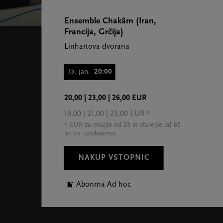
Ensemble Chakâm (Iran,
Francija, Grčija)
Linhartova dvorana
15. jan.
20:00
20,00 | 23,00 | 26,00 EUR
16,00 | 21,00 | 23,00 EUR *
* EUR za mlajše od 25 in starejše od 65
let ter upokojence.
NAKUP VSTOPNIC
Abonma Ad hoc