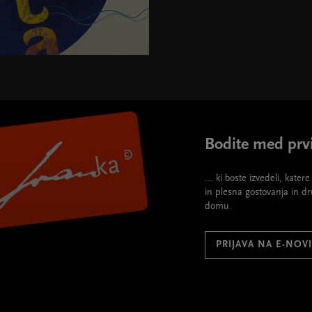
"395">
Bodite med prvi
... ki boste izvedeli, kate
in plesna gostovanja in d
domu.
PRIJAVA NA E-NOV