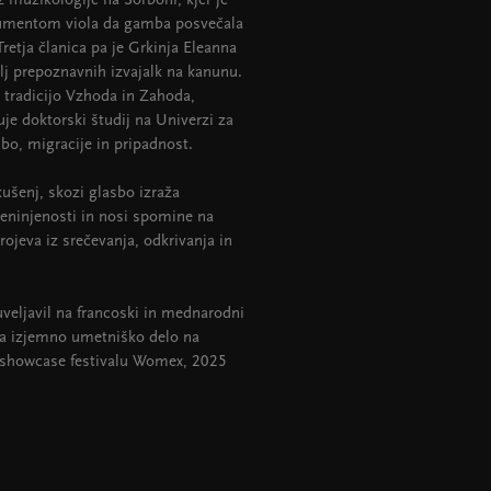
iz muzikologije na Sorboni, kjer je
trumentom viola da gamba posvečala
Tretja članica pa je Grkinja Eleanna
lj prepoznavnih izvajalk na kanunu.
 tradicijo Vzhoda in Zahoda,
e doktorski študij na Univerzi za
bo, migracije in pripadnost.
zkušenj, skozi glasbo izraža
reninjenosti in nosi spomine na
e rojeva iz srečevanja, odkrivanja in
veljavil na francoski in mednarodni
 za izjemno umetniško delo na
a showcase festivalu Womex, 2025