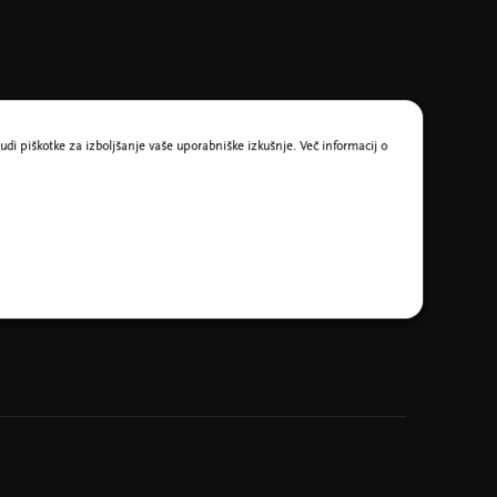
udi piškotke za izboljšanje vaše uporabniške izkušnje. Več informacij o