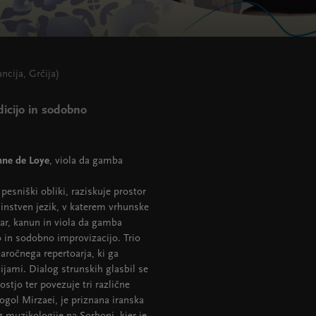
cija, Grčija)
dicijo in sodobno
nne de Loye
, viola da gamba
sniški obliki, raziskuje prostor
dinstven jezik, v katerem vrhunske
tar, kanun in viola da gamba
o in sodobno improvizacijo. Trio
aročnega repertoarja, ki ga
jami. Dialog strunskih glasbil se
stjo ter povezuje tri različne
ogol Mirzaei, je priznana iranska