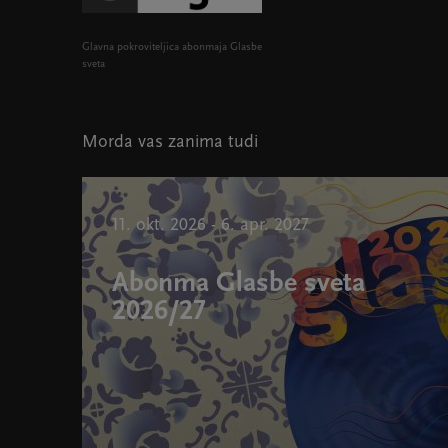
Glavna pokroviteljica abonmaja Glasbe
sveta
Morda vas zanima tudi
11. okt. 2026 - 6. apr. 2027
Abonma Glasbe sveta
2026/27