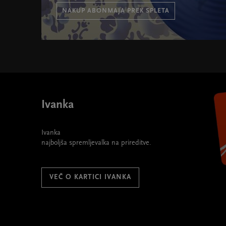
NAKUP ABONMAJA PREK SPLETA
Abonma Glasbe sveta 2026/27 " width="580" height=
Ivanka
Ivanka
najboljša spremljevalka na prireditve.
VEČ O KARTICI IVANKA