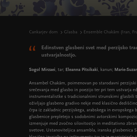
Cankarjev dom
Glasba
Ensemble Chakâm (Iran, Fran
Edinstven glasbeni svet med perzijsko tra
ustvarjalnostjo.
Sogol Mirzaei
, tar;
Eleanna Pitsikaki
, kanun;
Marie-Suza
Ansambel Chakâm, poimenovan po starodavni perzijski pe
srečevanja med glasbo in poezijo ter pri tem ustvarja e
instrumentalistke s tradicionalnimi strunskimi glasbili 
oživljajo glasbeno gradivo nekje med klasično dediščin
črpa iz zakladnic perzijskega, arabskega in evropskega b
glasbenice prepletejo s sodobnimi avtorskimi kompozici
izmenjuje med zvočno silovitostjo in meditativno zbrano
svetove. Ustanoviteljica ansambla, iranska glasbenica S