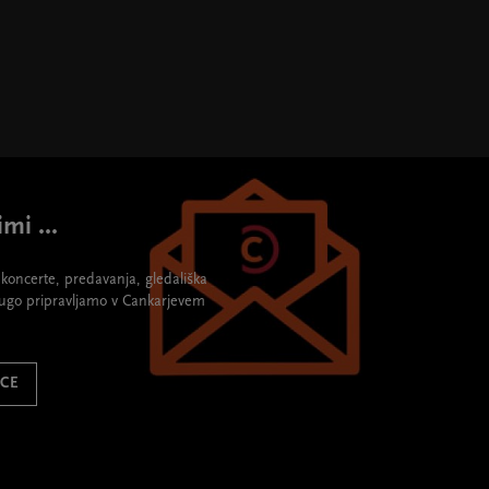
mi ...
re koncerte, predavanja, gledališka
rugo pripravljamo v Cankarjevem
ICE