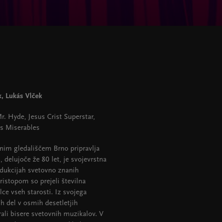
, Lukás Vlček
Mr. Hyde, Jesus Crist Superstar,
es Miserables
nim gledališčem Brno pripravlja
 delujoče že 80 let, je svojevrstna
rodukcijah svetovno znanih
ristopom so prejeli številna
ce vseh starosti. Iz svojega
h del v osmih desetletjih
rali bisere svetovnih muzikalov. V