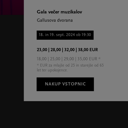
Gala večer muzikalov
Gallusova dvorana
18. in 19. sept. 2024 ob 19:30
23,00 | 28,00 | 32,00 | 38,00 EUR
18,00 | 25,00 | 29,00 | 35,00 EUR *
* EUR za mlajše od 25 in starejše od 65
let ter upokojence.
NAKUP VSTOPNIC