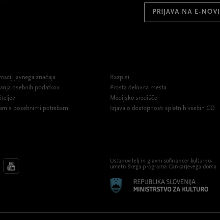
PRIJAVA NA E-NOV
macij javnega značaja
Razpisi
ovanja osebnih podatkov
Prosta delovna mesta
iteljev
Medijsko središče
am s posebnimi potrebami
Izjava o dostopnosti spletnih vsebin CD
Ustanovitelj in glavni sofinancer kulturno-
umetniškega programa Cankarjevega doma