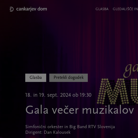
Skip
to
Meni
GLASBA
GLEDALIŠČE IN
main
v
content
glavi
strani
Glasba
Pretekli dogodek
18. in 19. sept. 2024 ob 19:30
Gala večer muzikalov
Simfonični orkester in Big Band RTV Slovenija
Dirigent: Dan Kalousek