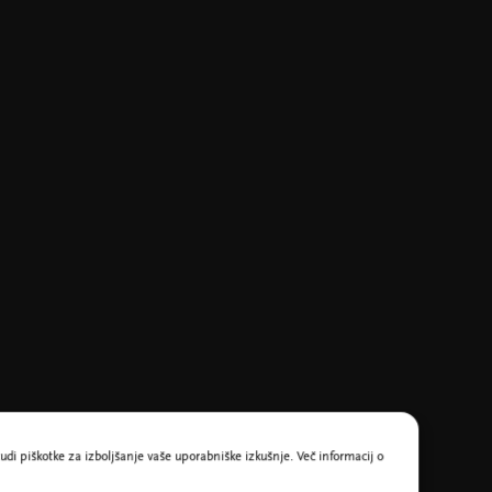
udi piškotke za izboljšanje vaše uporabniške izkušnje. Več informacij o