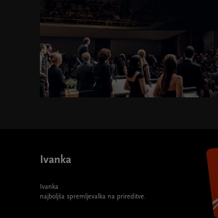
Kromatika 2024/2025 " width="580" height="395">
Ivanka
Ivanka
najboljša spremljevalka na prireditve.