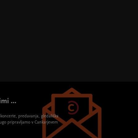
mi ...
re koncerte, predavanja, gledališka
rugo pripravljamo v Cankarjevem