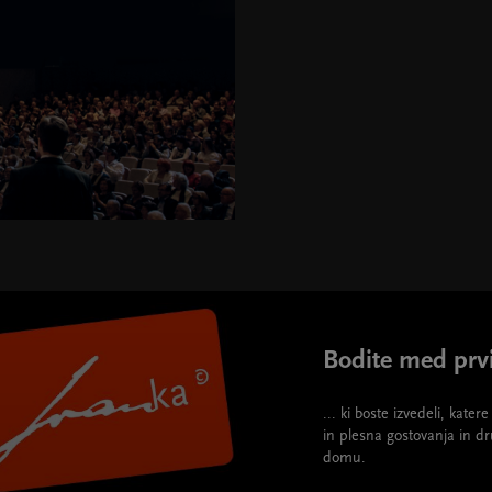
Bodite med prvi
... ki boste izvedeli, kate
in plesna gostovanja in d
domu.