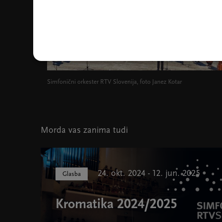
Simfonični orkester RTV Slovenija, foto Janez Kotar
Morda vas zanima tudi
24. okt. 2024 - 12. jun. 2025
Glasba
Kromatika 2024/2025