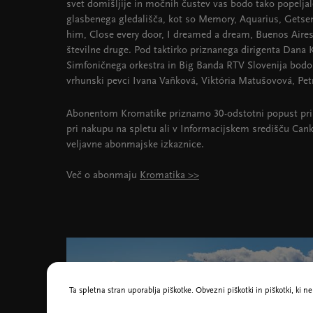
svet domišljije in močnih čustev vas bodo tako popeljal
glasbenega gledališča, kot so Memory, Aquarius, Getse
him, Close every door, I dreamed a dream, Buenos Air
številne druge. Pod taktirko priznanega dirigenta Dana 
Simfoničnega orkestra in Big Banda RTV Slovenija bodo 
vrhunski pevci Ivana Vaňková, Viktória Matušovová, Pet
Abonentom Kromatike priznamo 30-odstotni popust pri 
pri nakupu na spletu ali v Informacijskem središču Can
veljavne abonmajske izkaznice.
Več o abonmaju
Kromatika >>
Ta spletna stran uporablja piškotke. Obvezni piškotki in piškotki, ki 