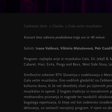
Cankarjev dom
Glasba
Gala večer muzikalov
Koncert brez odmora predvidoma traja uro in 40 minut.
Solisti:
Ivana Vaňková, Viktória Matušovová, Petr Gazdík
Program: najlepše arije iz muzikalov Cats, Dr. Jekyll & 
Cabaret, Hair, Evita, Porgy and Bess, West Side Story, L
Simfonični orkester RTV Slovenija v sodelovanju z Mest
Gala večer muzikalov. Eno vodilnih gledališč na Češkem,
kulturna ikona, ki že več desetletij slovi po izjemnih p
muzikalov in operet. Z bogato tradicijo in inovativnim p
mednarodna priznanja in nagrade ter navdušili obiskoval
bogatega repertoarja, ki šteje več kot sedemsto izvedeni
delovanja, so sestavili nocojšnji program. V njem so zb