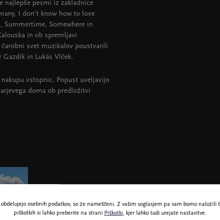
e najlepše pesmi iz zakladnice
many, I don't know how to love
es, Summertime, Somewhere in
Kalouska in ob spremljavi
čarobni svet muzikalov poustvarili
r Gazdík in Lukás Vlček.
nakupu vstopnic. Popust uveljavijo
karjevega doma ob predložitvi
ne obdelujejo osebnih podatkov, so že nameščeni. Z vašim soglasjem pa vam bomo naložili t
piškotkih si lahko preberite na strani
Piškotki
, kjer lahko tudi urejate nastavitve.