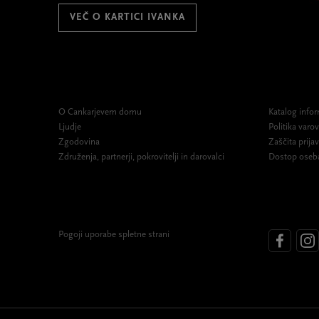
VEČ O KARTICI IVANKA
O Cankarjevem domu
Katalog infor
Ljudje
Politika var
Zgodovina
Zaščita prijav
Združenja, partnerji, pokrovitelji in darovalci
Dostop oseb
Pogoji uporabe spletne strani