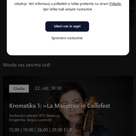
izkušnje. Več informacij o piškotkih si lahko preberite na strani
Piškotki
,
kjer lahko tudi urejate nastavitve.
Izberi vse in zapri
Spremeni nastavitve
Morda vas zanima tudi
22. okt. 19:30
Glasba
Kromatika 1: »La Maestra« in Cellofest
Simfonični orkester RTV Slovenija
Dirigentka: Mojca Lavrenčič
15,00 | 19,00 | 26,00 | 29,00 EUR