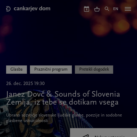
Skip
to
EN
6
main
content
Glasba
Praznični program
Pretekli dogodek
26. dec. 2025 19:30
Janez Dovč & Sounds of Slovenia
Zemlja, iz tebe se dotikam vsega
Ubrano sozvočje slovenske ljudske glasbe, poezije in sodobne
glasbene ustvarjalnosti