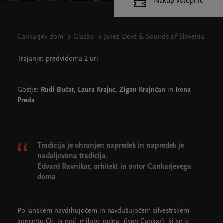
Nakup vstopnic
Cankarjev dom
Glasba
Janez Dovč & Sounds of Slovenia
Trajanje: predvidoma 2 uri
Gostje:
Rudi Bučar, Laura Krajnc, Žigan Krajnčan
in
Irena
Preda
Tradicija je ohranjen napredek in napredek je
nadaljevana tradicija.
Edvard Ravnikar, arhitekt in avtor Cankarjevega
doma
Po lanskem navdihujočem in navdušujočem silvestrskem
koncertu Oj, ta noč, milobe polna, (Ivan Cankar), ki se je