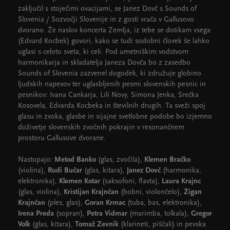
zaključil s stoječimi ovacijami, se Janez Dovč s Sounds of
Slovenia / Sozvočji Slovenije in z gosti vrača v Gallusovo
dvorano. Že naslov koncerta Zemlja, iz tebe se dotikam vsega
(Edvard Kocbek) govori, kako se tudi sodobni človek še lahko
uglasi s celoto sveta, ki celi. Pod umetniškim vodstvom
harmonikarja in skladatelja Janeza Dovča bo z zasedbo
Sounds of Slovenia zazvenel dogodek, ki združuje globino
ljudskih napevov ter uglasbljenih pesmi slovenskih pesnic in
pesnikov: Ivana Cankarja, Lili Novy, Simona Jenka, Srečka
Kosovela, Edvarda Kocbeka in številnih drugih. Ta sveži spoj
glasu in zvoka, glasbe in sijajne svetlobne podobe bo izjemno
doživetje slovenskih zvočnih pokrajin v resonančnem
prostoru Gallusove dvorane.
Nastopajo:
Metod Banko
(glas, zvočila),
Klemen Bračko
(violina),
Rudi Bučar
(glas, kitara),
Janez Dovč
(harmonika,
elektronika),
Klemen Kotar
(saksofoni, flavta),
Laura Krajnc
(glas, violina),
Kristijan Krajnčan
(bobni, violončelo),
Žigan
Krajnčan
(ples, glas),
Goran Krmac
(tuba, bas, elektronika),
Irena Preda
(sopran),
Petra Vidmar
(marimba, tolkala),
Gregor
Volk
(glas, kitara),
Tomaž Zevnik
(klarineti, piščali) in pevska