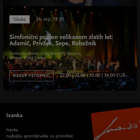
24. sep. 19:30
Glasba
Simfonični poklon velikanom zlatih let:
Adamič, Privšek, Sepe, Robežnik
Simfonični orkester in Big Band RTV Slovenija
Dirigent: Patrik Greblo
22,00 | 27,00 | 30,00 | 34,00 EUR
NAKUP VSTOPNIC
Ivanka
Ivanka
najboljša spremljevalka na prireditve.