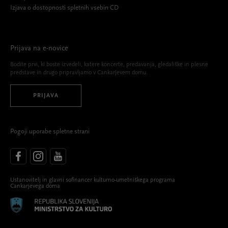
Izjava o dostopnosti spletnih vsebin CD
Prijava na e-novice
Bodite prvi, ki boste izvedeli, katere koncerte, predavanja, gledališke in plesne
predstave in drugo pripravljamo v Cankarjevem domu.
PRIJAVA
Pogoji uporabe spletne strani
Ustanovitelj in glavni sofinancer kulturno-umetniškega programa
Cankarjevega doma