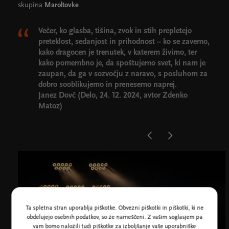
skupina
Maroltovke
Večer, ko glasba, tišina, zvok in stih prepletejo
preteklost, sedanjost in prihodnost – ko se zavemo,
kako dragocen je trenutek, v katerem živimo, ter
kako pomembno je, da spoštujemo svet, ki nam je
zaupan, da ga v sozvočju z naravo, s posluhom za
dobro sooblikujemo in prenesemo naprej.
Janez Dovč (Delo, 24. 12. 2024, avtor Zdenko
Matoz)
Ta spletna stran uporablja piškotke. Obvezni piškotki in piškotki, ki ne
obdelujejo osebnih podatkov, so že nameščeni. Z vašim soglasjem pa
vam bomo naložili tudi piškotke za izboljšanje vaše uporabniške