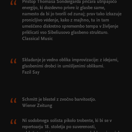
Pristop Thomasa Sondergarda pričara utripajočo
energijo, ki dozdevno privre iz glasbe same,
namesto da bi jo tvorili od zunaj; prav tako izkazuje
pronicljivo védenje, kako z majhno, tu in tam
umeščeno diskretno spremembo tempa v življenje
priklicati vso Sibeliusovo glasbeno strukturo.
Classical Music
Skladanje je vedno oblika improvizacije: z idejami,
glasbenimi drobci in umišljenimi oblikami.
Fazil Say
Schmitt je blestel z zvočno barvitostjo.
Wiener Zeitung
Ni sodobnega solista pikolo trobente, ki bi se v
repertoarju 18. stoletja po suverenosti,