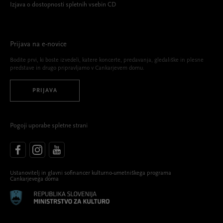
Izjava o dostopnosti spletnih vsebin CD
Prijava na e-novice
Bodite prvi, ki boste izvedeli, katere koncerte, predavanja, gledališke in plesne
predstave in drugo pripravljamo v Cankarjevem domu.
PRIJAVA
Pogoji uporabe spletne strani
Ustanovitelj in glavni sofinancer kulturno-umetniškega programa
Cankarjevega doma