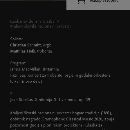
Nakup vstopnic
Cankarjev dom
Glasba
Kraljevi škotski nacionalni orkester
Solista:
Christian Schmitt,
orgle
Matthias Höfs
, trobenta
Program:
James MacMillan, Britannia
Fazil Say, Koncert za trobento, orgle in godalni orkester s
tolkali (novo delo)
*
Jean Sibelius, Simfonija št. 1 v e-molu, op. 39
Kraljevi škotski nacionalni orkester bogate tradicije (1891),
dobitnik nagrade Gramophone Classical Music 2020, zbuja
pozornost (tudi) s pionirskim projektom »Glasba za