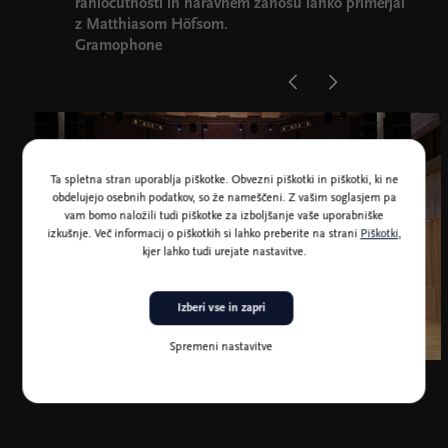
rahločutnosti in naravnem zanosu lahko primerjal
z Matthiasom Höfsom.
Gramophone
Ta spletna stran uporablja piškotke. Obvezni piškotki in piškotki, ki ne
obdelujejo osebnih podatkov, so že nameščeni. Z vašim soglasjem pa
vam bomo naložili tudi piškotke za izboljšanje vaše uporabniške
izkušnje. Več informacij o piškotkih si lahko preberite na strani
Piškotki
,
kjer lahko tudi urejate nastavitve.
Izberi vse in zapri
Spremeni nastavitve
Kraljevi škotski nacionalni orkester