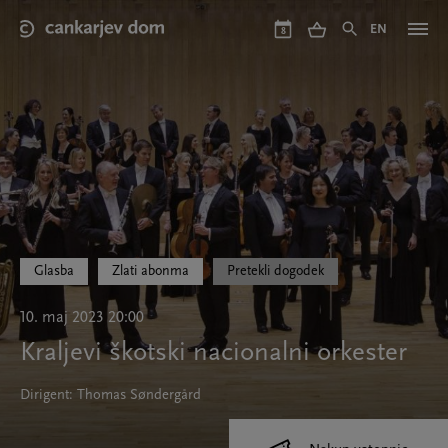
Skip
to
EN
8
main
content
Glasba
Zlati abonma
Pretekli dogodek
10. maj 2023 20:00
Kraljevi škotski nacionalni orkester
Dirigent: Thomas Søndergård