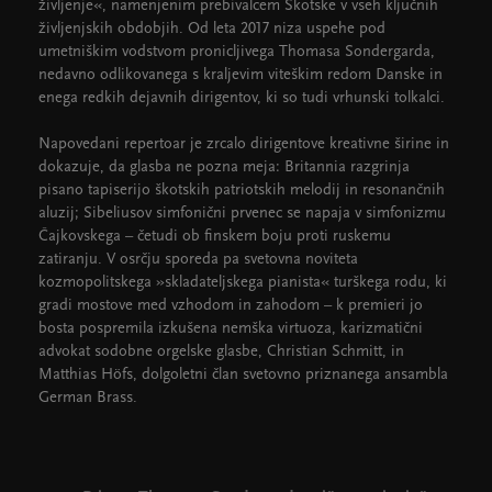
življenje«, namenjenim prebivalcem Škotske v vseh ključnih
življenjskih obdobjih. Od leta 2017 niza uspehe pod
umetniškim vodstvom pronicljivega Thomasa Sondergarda,
nedavno odlikovanega s kraljevim viteškim redom Danske in
enega redkih dejavnih dirigentov, ki so tudi vrhunski tolkalci.
Napovedani repertoar je zrcalo dirigentove kreativne širine in
dokazuje, da glasba ne pozna meja: Britannia razgrinja
pisano tapiserijo škotskih patriotskih melodij in resonančnih
aluzij; Sibeliusov simfonični prvenec se napaja v simfonizmu
Čajkovskega – četudi ob finskem boju proti ruskemu
zatiranju. V osrčju sporeda pa svetovna noviteta
kozmopolitskega »skladateljskega pianista« turškega rodu, ki
gradi mostove med vzhodom in zahodom – k premieri jo
bosta pospremila izkušena nemška virtuoza, karizmatični
advokat sodobne orgelske glasbe, Christian Schmitt, in
Matthias Höfs, dolgoletni član svetovno priznanega ansambla
German Brass.