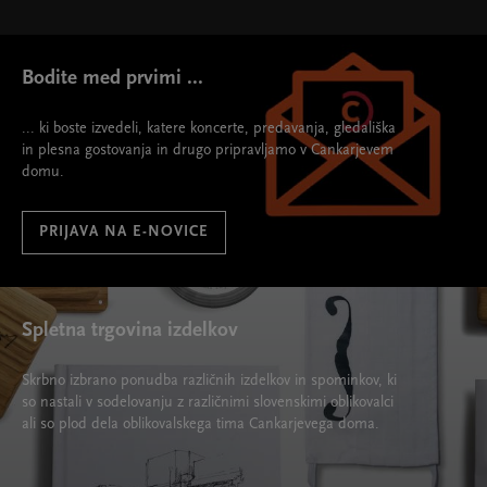
Bodite med prvimi ...
... ki boste izvedeli, katere koncerte, predavanja, gledališka
in plesna gostovanja in drugo pripravljamo v Cankarjevem
domu.
PRIJAVA NA E-NOVICE
Spletna trgovina izdelkov
Skrbno izbrano ponudba različnih izdelkov in spominkov, ki
so nastali v sodelovanju z različnimi slovenskimi oblikovalci
ali so plod dela oblikovalskega tima Cankarjevega doma.