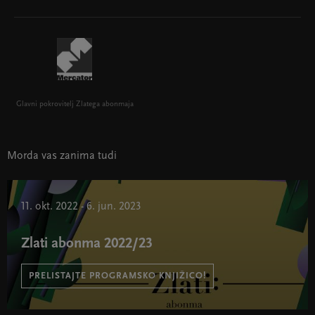
Glavni pokrovitelj Zlatega abonmaja
Morda vas zanima tudi
11. okt. 2022 - 6. jun. 2023
Zlati abonma 2022/23
PRELISTAJTE PROGRAMSKO KNJIŽICO!
Zlati abonma 2022/23 " width="580" height="395">