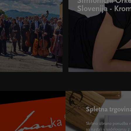
Simfonični Ork
Slovenija - Krom
Spletna trgovin
Skrbno izbrano ponudba ra
so nastali v sodelovanju z 