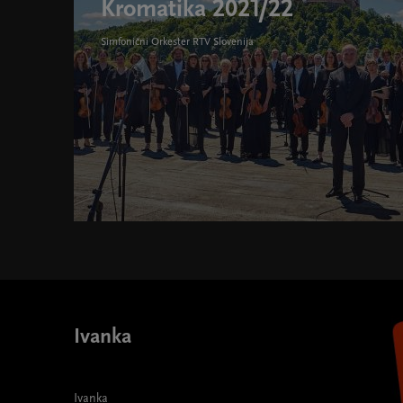
Kromatika 2021/22
Simfonični Orkester RTV Slovenija
Kromatika 2021/22 " width="580" height="395">
Ivanka
Ivanka