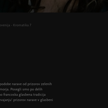
ovenija - Kromatika 7
podobe narave od prizorov zelenih
morja. Posegli smo po delih
vno francoska glasbena tradicija
evajanju’ prizorov narave v glasbeni