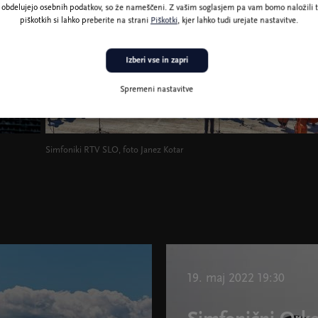
ne obdelujejo osebnih podatkov, so že nameščeni. Z vašim soglasjem pa vam bomo naložili t
piškotkih si lahko preberite na strani
Piškotki
, kjer lahko tudi urejate nastavitve.
Izberi vse in zapri
Spremeni nastavitve
Simfoniki RTV SLO, foto Janez Kotar
19. maj 2022 19:30