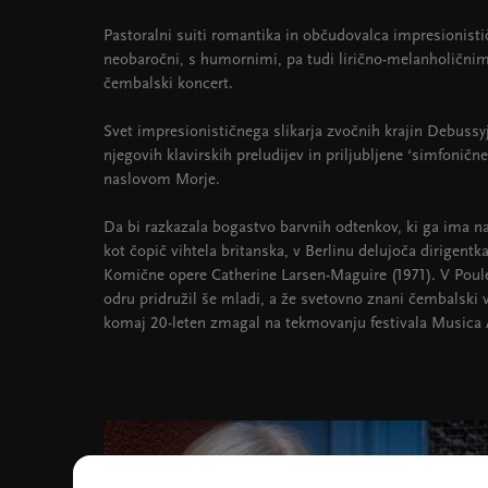
Pastoralni suiti romantika in občudovalca impresionistič
neobaročni, s humornimi, pa tudi lirično-melanholičn
čembalski koncert.
Svet impresionističnega slikarja zvočnih krajin Debussy
njegovih klavirskih preludijev in priljubljene ‘simfonične
naslovom Morje.
Da bi razkazala bogastvo barvnih odtenkov, ki ga ima na
kot čopič vihtela britanska, v Berlinu delujoča dirigentk
Komične opere Catherine Larsen-Maguire (1971). V Pou
odru pridružil še mladi, a že svetovno znani čembalski v
komaj 20-leten zmagal na tekmovanju festivala Musica 