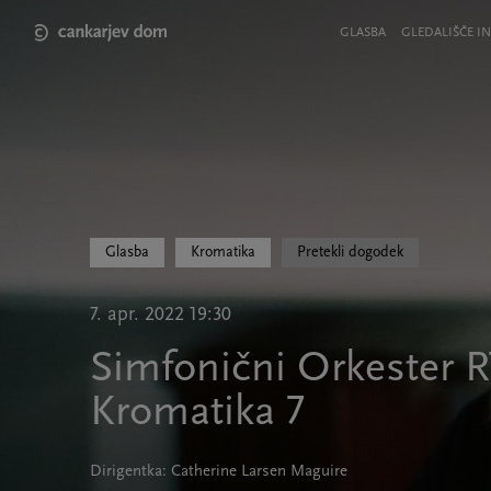
Skip
to
Meni
GLASBA
GLEDALIŠČE IN
main
v
content
glavi
strani
Glasba
Kromatika
Pretekli dogodek
7. apr. 2022 19:30
Simfonični Orkester R
Kromatika 7
Dirigentka: Catherine Larsen Maguire