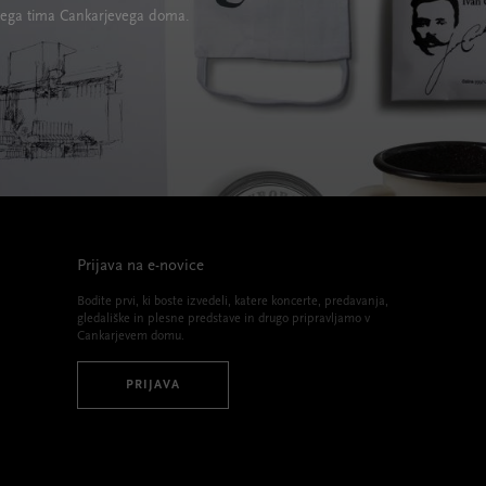
lskega tima Cankarjevega doma.
Prijava na e-novice
Bodite prvi, ki boste izvedeli, katere koncerte, predavanja,
gledališke in plesne predstave in drugo pripravljamo v
Cankarjevem domu.
PRIJAVA