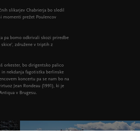
nih slikarjev Chabrierja bo sledil
imi momenti prežet Poulencov
ja pa bomo odkrivali skozi priredbe
 skice’, združene v triptih z
š orkester, bo dirigentsko palico
a in nekdanja fagotistka berlinske
lencovem koncertu pa se nam bo na
irtuoz Jean Rondeau (1991), ki je
Antiqua v Brugesu.