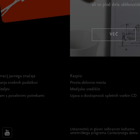
ali so plod dela oblikova
VEČ
macij javnega značaja
Razpisi
ovanja osebnih podatkov
Prosta delovna mesta
iteljev
Medijsko središče
am s posebnimi potrebami
Izjava o dostopnosti spletnih vsebin CD
Ustanovitelj in glavni sofinancer kulturno-
umetniškega programa Cankarjevega doma