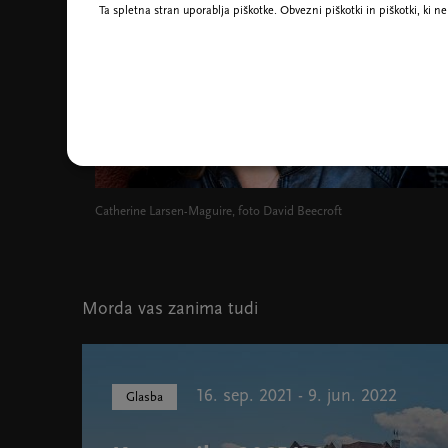
Ta spletna stran uporablja piškotke. Obvezni piškotki in piškotki, ki 
Catherine Larsen-Maguire, foto David Beecroft
Morda vas zanima tudi
16. sep. 2021 - 9. jun. 2022
Glasba