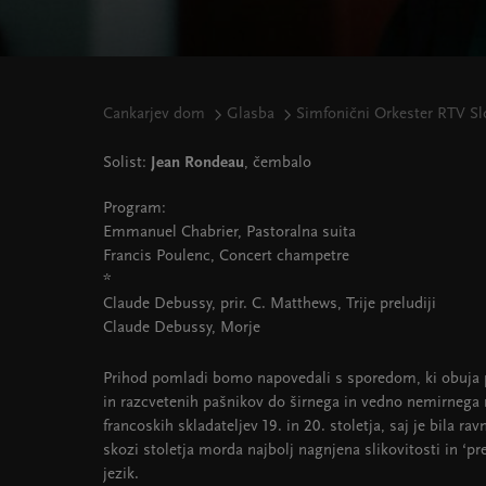
Cankarjev dom
Glasba
Simfonični Orkester RTV Sl
Solist:
Jean Rondeau
, čembalo
Program:
Emmanuel Chabrier, Pastoralna suita
Francis Poulenc, Concert champetre
*
Claude Debussy, prir. C. Matthews, Trije preludiji
Claude Debussy, Morje
Prihod pomladi bomo napovedali s sporedom, ki obuja 
in razcvetenih pašnikov do širnega in vedno nemirnega 
francoskih skladateljev 19. in 20. stoletja, saj je bila ra
skozi stoletja morda najbolj nagnjena slikovitosti in ‘pr
jezik.