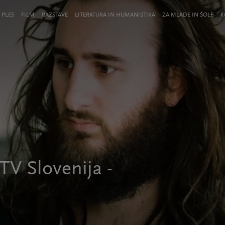
 PLES
FILM
RAZSTAVE
LITERATURA IN HUMANISTIKA
ZA MLADE IN ŠOLE
K
TV Slovenija -