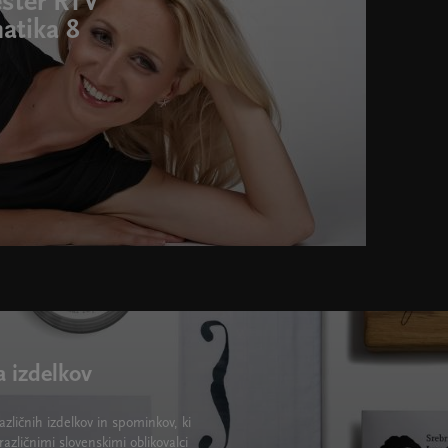
ester RTV
atika 8
a izdelkov
zličnih izdelkov in spominkov, ki
različnimi slovenskimi oblikovalci