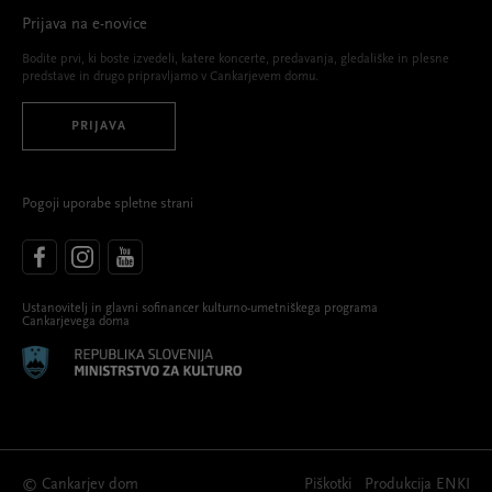
Prijava na e-novice
Bodite prvi, ki boste izvedeli, katere koncerte, predavanja, gledališke in plesne
predstave in drugo pripravljamo v Cankarjevem domu.
PRIJAVA
Pogoji uporabe spletne strani
Ustanovitelj in glavni sofinancer kulturno-umetniškega programa
Cankarjevega doma
© Cankarjev dom
Piškotki
Produkcija
ENKI