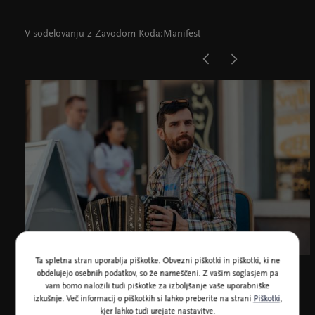
V sodelovanju z Zavodom Koda:Manifest
Ta spletna stran uporablja piškotke. Obvezni piškotki in piškotki, ki ne
Matjaž Balažic
obdelujejo osebnih podatkov, so že nameščeni. Z vašim soglasjem pa
vam bomo naložili tudi piškotke za izboljšanje vaše uporabniške
izkušnje. Več informacij o piškotkih si lahko preberite na strani
Piškotki
,
kjer lahko tudi urejate nastavitve.