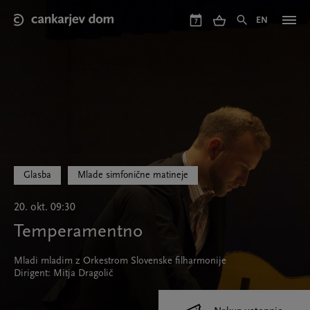
Skip
to
EN
7
main
content
Glasba
Mlade simfonične matineje
20. okt. 09:30
Temperamentno
Mladi mladim z Orkestrom Slovenske filharmonije
Dirigent: Mitja Dragolič