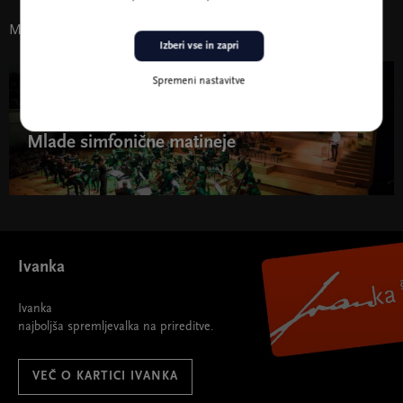
Morda vas zanima tudi
Izberi vse in zapri
Spremeni nastavitve
20. sep. 2026 - 23. apr. 2027
Mlade simfonične matineje
Mlade simfonične matineje " width="580" height="395">
Ivanka
Ivanka
najboljša spremljevalka na prireditve.
VEČ O KARTICI IVANKA