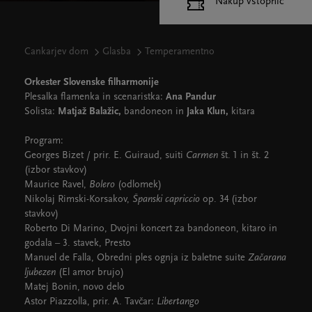
Nakup vstopnic
Cankarjev dom
Glasba
Temperamentno
Orkester Slovenske filharmonije
Plesalka flamenka in scenaristka:
Ana Pandur
Solista:
Matjaž Balažic,
bandoneon in
Jaka Klun,
kitara
Program:
Georges Bizet / prir. E. Guiraud, suiti
Carmen
št. 1 in št. 2
(izbor stavkov)
Maurice Ravel,
Bolero
(odlomek)
Nikolaj Rimski-Korsakov,
Španski capriccio
op. 34 (izbor
stavkov)
Roberto Di Marino, Dvojni koncert za bandoneon, kitaro in
godala – 3. stavek, Presto
Manuel de Falla, Obredni ples ognja iz baletne suite
Začarana
ljubezen
(El amor brujo)
Matej Bonin, novo delo
Astor Piazzolla, prir. A. Tavčar:
Libertango