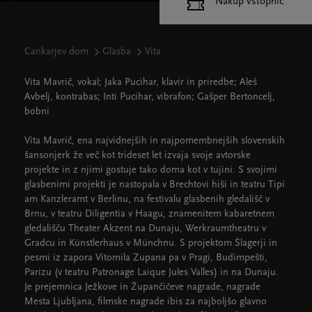
Nakup vstopnic
Cankarjev dom
Glasba
Vita
Vita Mavrič, vokal; Jaka Pucihar, klavir in priredbe; Aleš
Avbelj, kontrabas; Inti Pucihar, vibrafon; Gašper Bertoncelj,
bobni
Vita Mavrič, ena najvidnejših in najpomembnejših slovenskih
šansonjerk že več kot trideset let izvaja svoje avtorske
projekte in z njimi gostuje tako doma kot v tujini. S svojimi
glasbenimi projekti je nastopala v Brechtovi hiši in teatru Tipi
am Kanzleramt v Berlinu, na festivalu glasbenih gledališč v
Brnu, v teatru Diligentia v Haagu, znamenitem kabaretnem
gledališču Theater Akzent na Dunaju, Werkraumtheatru v
Gradcu in Künstlerhaus v Münchnu. S projektom Šlagerji in
pesmi iz zapora Vitomila Zupana pa v Pragi, Budimpešti,
Parizu (v teatru Patronage Laique Jules Valles) in na Dunaju.
Je prejemnica Ježkove in Župančičeve nagrade, nagrade
Mesta Ljubljana, filmske nagrade ibis za najboljšo glavno