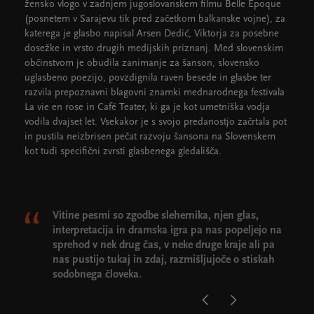
žensko vlogo v zadnjem jugoslovanskem filmu Belle Epoque
(posnetem v Sarajevu tik pred začetkom balkanske vojne), za
katerega je glasbo napisal Arsen Dedić, Viktorja za posebne
dosežke in vrsto drugih medijskih priznanj. Med slovenskim
občinstvom je obudila zanimanje za šanson, slovensko
uglasbeno poezijo, povzdignila raven besede in glasbe ter
razvila prepoznavni blagovni znamki mednarodnega festivala
La vie en rose in Café Teater, ki ga je kot umetniška vodja
vodila dvajset let. Vsekakor je s svojo predanostjo začrtala pot
in pustila neizbrisen pečat razvoju šansona na Slovenskem
kot tudi specifični zvrsti glasbenega gledališča.
Vitine pesmi so zgodbe slehernika, njen glas,
interpretacija in dramska igra pa nas popeljejo na
sprehod v nek drug čas, v neke druge kraje ali pa
nas pustijo tukaj in zdaj, razmišljujoče o stiskah
sodobnega človeka.