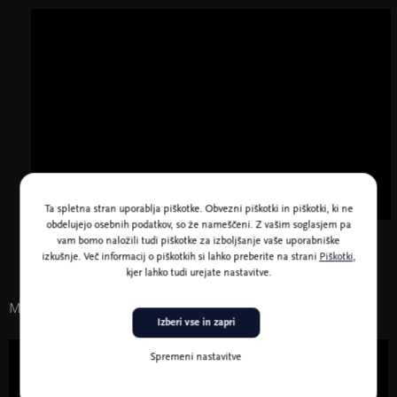
Ta spletna stran uporablja piškotke. Obvezni piškotki in piškotki, ki ne
obdelujejo osebnih podatkov, so že nameščeni. Z vašim soglasjem pa
vam bomo naložili tudi piškotke za izboljšanje vaše uporabniške
Vračam se k Aznavourju
izkušnje. Več informacij o piškotkih si lahko preberite na strani
Piškotki
,
kjer lahko tudi urejate nastavitve.
Morda vas zanima tudi
Izberi vse in zapri
Spremeni nastavitve
31. dec. 2021 20:00