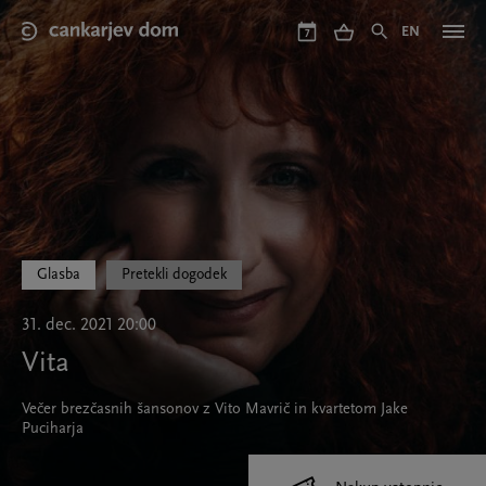
Skip
to
EN
7
main
content
Glasba
Pretekli dogodek
31. dec. 2021 20:00
Vita
Večer brezčasnih šansonov z Vito Mavrič in kvartetom Jake
Puciharja