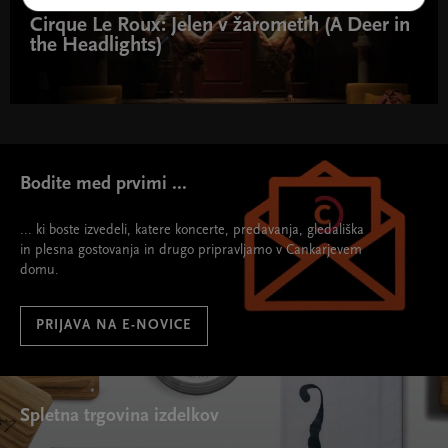
Cirque Le Roux: Jelen v žarometih (A Deer in
the Headlights)
Bodite med prvimi ...
... ki boste izvedeli, katere koncerte, predavanja, gledališka
in plesna gostovanja in drugo pripravljamo v Cankarjevem
domu.
PRIJAVA NA E-NOVICE
Spletna trgovina izdelkov