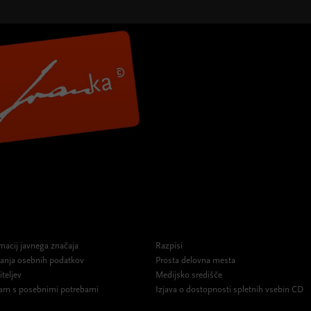
macij javnega značaja
Razpisi
ovanja osebnih podatkov
Prosta delovna mesta
iteljev
Medijsko središče
am s posebnimi potrebami
Izjava o dostopnosti spletnih vsebin CD