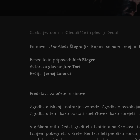
Cankarjev dom
Gledališče in ples
Dedal
Po noveli
Ikar
Aleša Štegra (iz: Bogovi se nam smejijo, B
Besedilo in pripoved:
Aleš Šteger
Avtorska glasba:
Jure Tori
Režija:
Jernej Lorenci
Predstava za očete in sinove.
Zgodba o iskanju notranje svobode. Zgodba o osvobajan
Zgodba o tem, kako postati spet človek, kako sprejeti na
V grškem mitu Dedal, graditelja labirinta na Knososu, i
Ikarjem pobegneta s Krete. Ker Ikar leti preblizu sonca,