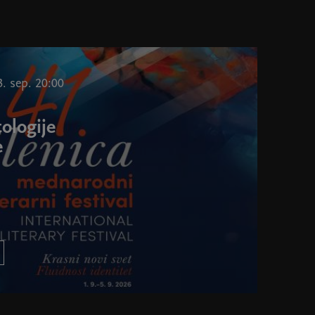
3. sep. 20:00
ologije
e