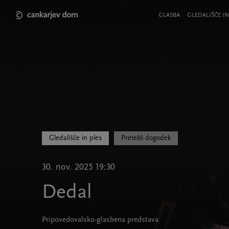
Skip
to
Meni
GLASBA
GLEDALIŠČE IN
main
v
content
glavi
strani
Gledališče in ples
Pretekli dogodek
30. nov. 2025 19:30
Dedal
Pripovedovalsko-glasbena predstava