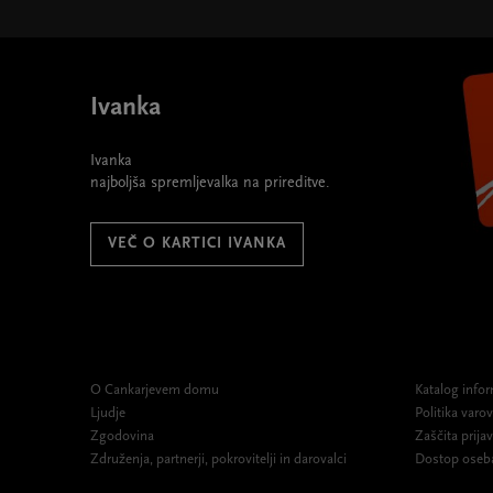
Ivanka
Ivanka
najboljša spremljevalka na prireditve.
VEČ O KARTICI IVANKA
O Cankarjevem domu
Katalog infor
Ljudje
Politika var
Zgodovina
Zaščita prijav
Združenja, partnerji, pokrovitelji in darovalci
Dostop oseb