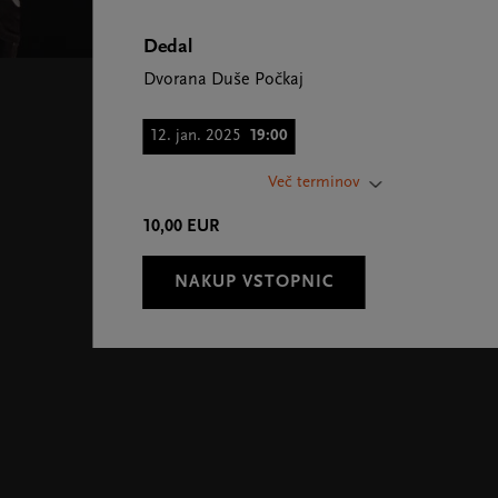
Dedal
Dvorana Duše Počkaj
12. jan. 2025
19:00
14. jan. 2025
19:00
Več terminov
15. jan. 2025
19:00
10,00 EUR
29. okt. 2025
19:00
NAKUP VSTOPNIC
30. nov. 2025
19:30