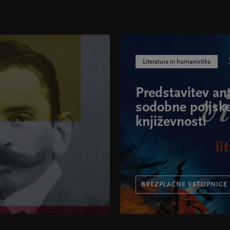
Literatura in humanistika
Predstavitev ant
sodobne poljsk
književnosti
BREZPLAČNE VSTOPNICE