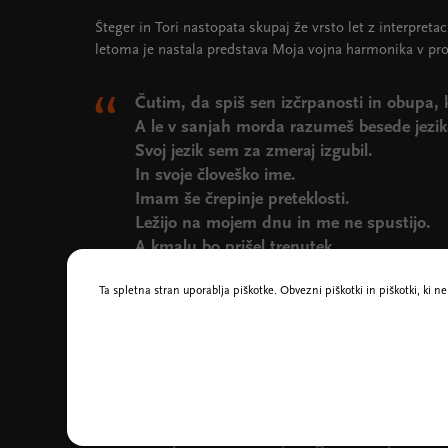
Šteger in Tori nastopata skupaj že vrsto let z interpret
letoma je nastala predstava Moja vojna harmonika v pr
Čutim, da spiš sen izčrpanosti in obupa
A le v sanjah morda razumeš besede jezik
Svoj jezik sem za zmeraj izgubil.
In svoje človeško ime.
Imam še črepinje preteklosti.
Ležijo na mojem dnu in me ne spustijo.
A kmalu bo prišel trenutek,
ko bom dokončno odletel s tega otoka
Ta spletna stran uporablja piškotke. Obvezni piškotki in piškotki, ki 
in pustil vse za sabo.
Postal sem človek,
ki že leta odhaja in ne zna oditi.
Vidita policijske čolne, velika gradbišča,
nakupovalne centre, mogočne daljnovode