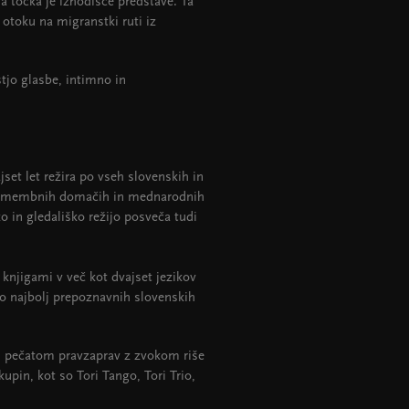
a točka je izhodišče predstave. Ta
toku na migranstki ruti iz
tjo glasbe, intimno in
ajset let režira po vseh slovenskih in
ko pomembnih domačih in mednarodnih
 in gledališko režijo posveča tudi
 knjigami v več kot dvajset jezikov
najbolj prepoznavnih slovenskih
im pečatom pravzaprav z zvokom riše
skupin, kot so Tori Tango, Tori Trio,