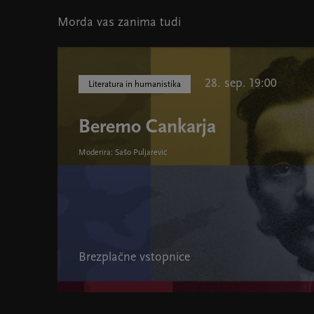
Morda vas zanima tudi
28. sep. 19:00
Literatura in humanistika
Beremo Cankarja
Moderira: Sašo Puljarević
Brezplačne vstopnice