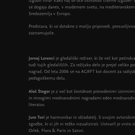
izgubil sina? Kako naj se oče osvobodi travme izgube? T
se dogaja danes, v modernem svetu, na mediteranskem o
Sredozemlja v Evropo.
Predstava, ki se dotakne z močjo pripovedi, presunljivos
zaznamujoče.
Jernej Lorenci
je gledališki režiser, ki že več kot petindv
tudi tujih gledališčih. Za režijsko delo je prejel veli
nagrad. Od leta 2006 se na AGRFT kot docent za radijsko
pedagoškemu delu.
Aleš Šteger
je z več kot šestdeset prevedenimi izvirnimi
in mnogimi mednarodnimi nagradami eden mednarodno 
literatov.
Jure Tori
je harmonikar in skladatelj. S svojim avtorsk
zgodbe, ki si jih ni težko vizualizirati. Ustvaril je vrsto 
Orlek, Flora & Paris in Satori.