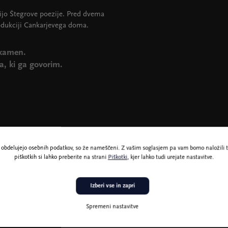
acijo Štegrove poezije. Pred dvema
odukciji Cankarjevega doma.
, kamen.
a, ki ga govorim.
ne obdelujejo osebnih podatkov, so že nameščeni. Z vašim soglasjem pa vam bomo naložili t
piškotkih si lahko preberite na strani
Piškotki
, kjer lahko tudi urejate nastavitve.
Izberi vse in zapri
Spremeni nastavitve
.