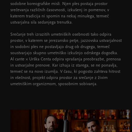
sodobne koreografske misli. Njen ples postaja prostor
srečevanja različnih časovnosti, izkušenj in pomenov, v
katerem tradicija ni spomin na nekaj minulega, temveč
ustvarjalna sila sedanjega trenutka.
Srečanje treh izrazitih umetniških osebnosti tako odpira
prostor, v katerem se jerezansko petje, jazzovska ustvarjalnost
in sodobni ples ne postavljajo drug ob drugega, temveč
soustvarjajo skupno umetniško izkušnjo odrskega dogodka.
Al cante × Urška Centa odpira vprašanja preobrazbe, prenosa
in ustvarjalne prenove. Kar izhaja iz starega, se ne ponavlja,
temveč se na novo izumlja. V času, ki pogosto zahteva hitrost
in všečnost, projekt odpira prostor za srečanje z živim
umetniškim organizmom, sposobnim sobivanja.