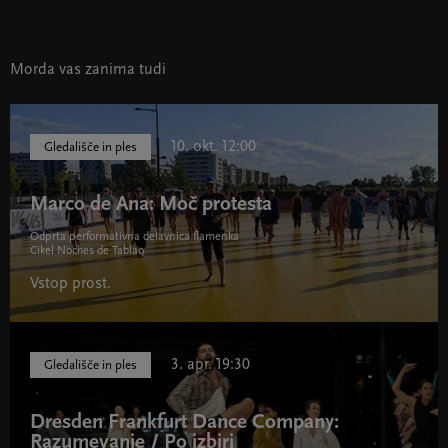
Morda vas zanima tudi
10. okt. 12:00
Gledališče in ples
Marco de Ana: Moč protesta
Odprta performativna delavnica flamenka
Cikel Noches de Tablao
Vstop prost.
3. apr. 19:30
Gledališče in ples
Dresden Frankfurt Dance Company:
Razumevanje / Po izbiri