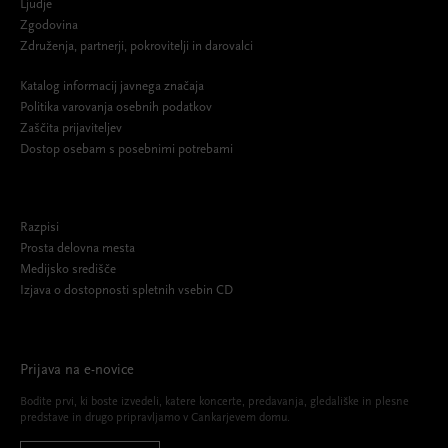
Ljudje
Zgodovina
Združenja, partnerji, pokrovitelji in darovalci
Katalog informacij javnega značaja
Politika varovanja osebnih podatkov
Zaščita prijaviteljev
Dostop osebam s posebnimi potrebami
Razpisi
Prosta delovna mesta
Medijsko središče
Izjava o dostopnosti spletnih vsebin CD
Prijava na e-novice
Bodite prvi, ki boste izvedeli, katere koncerte, predavanja, gledališke in plesne
predstave in drugo pripravljamo v Cankarjevem domu.