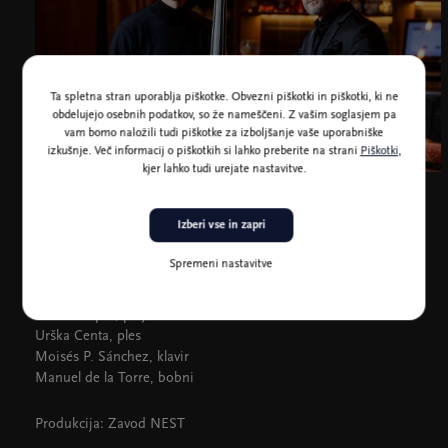
Ta spletna stran uporablja piškotke. Obvezni piškotki in piškotki, ki ne
obdelujejo osebnih podatkov, so že nameščeni. Z vašim soglasjem pa
vam bomo naložili tudi piškotke za izboljšanje vaše uporabniške
izkušnje. Več informacij o piškotkih si lahko preberite na strani
Piškotki
,
kjer lahko tudi urejate nastavitve.
Foto: Noah Shaye
Izberi vse in zapri
Spremeni nastavitve
Pablo Martín Caminero, kontrabas
David Carpio, petje
Urška Centa, ples
Moisés P. Sánchez, klavir
Manuel de la Torre, bobni
Produkcija: Zavod NEST