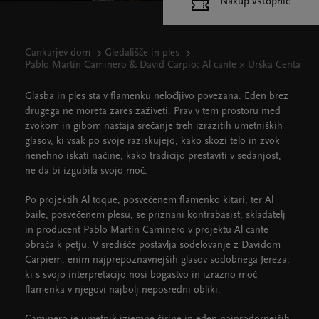
Nakup vstopnic
Cankarjev dom
Gledališče in ples
Pablo Martín Caminero & David Carpio: Al cante × Urška Centa
Glasba in ples sta v flamenku neločljivo povezana. Eden brez
drugega ne moreta zares zaživeti. Prav v tem prostoru med
zvokom in gibom nastaja srečanje treh izrazitih umetniških
glasov, ki vsak po svoje raziskujejo, kako skozi telo in zvok
nenehno iskati načine, kako tradicijo prestaviti v sedanjost,
ne da bi izgubila svojo moč.
Po projektih Al toque, posvečenem flamenko kitari, ter Al
baile, posvečenem plesu, se priznani kontrabasist, skladatelj
in producent Pablo Martín Caminero v projektu Al cante
obrača k petju. V središče postavlja sodelovanje z Davidom
Carpiem, enim najprepoznavnejših glasov sodobnega Jereza,
ki s svojo interpretacijo nosi bogastvo in izrazno moč
flamenka v njegovi najbolj neposredni obliki.