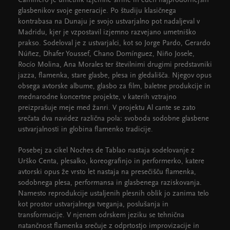
Caminero je umetnik izjemne širine in eden najprodornejših
glasbenikov svoje generacije. Po študiju klasičnega
kontrabasa na Dunaju je svojo ustvarjalno pot nadaljeval v
Madridu, kjer je vzpostavil izjemno razvejano umetniško
prakso. Sodeloval je z ustvarjalci, kot so Jorge Pardo, Gerardo
Núñez, Dhafer Youssef, Chano Domínguez, Niño Josele,
Rocío Molina, Ana Morales ter številnimi drugimi predstavniki
jazza, flamenka, stare glasbe, plesa in gledališča. Njegov opus
obsega avtorske albume, glasbo za film, baletne produkcije in
mednarodne koncertne projekte, v katerih vztrajno
preizprašuje meje med žanri. V projektu Al cante se zato
srečata dva navidez različna pola: svoboda sodobne glasbene
ustvarjalnosti in globina flamenko tradicije.
Posebej za cikel Noches de Tablao nastaja sodelovanje z
Urško Centa, plesalko, koreografinjo in performerko, katere
avtorski opus že vrsto let nastaja na presečišču flamenka,
sodobnega plesa, performansa in glasbenega raziskovanja.
Namesto reprodukcije ustaljenih plesnih oblik jo zanima telo
kot prostor ustvarjalnega tveganja, poslušanja in
transformacije. V njenem odrskem jeziku se tehnična
natančnost flamenka srečuje z odprtostjo improvizacije in