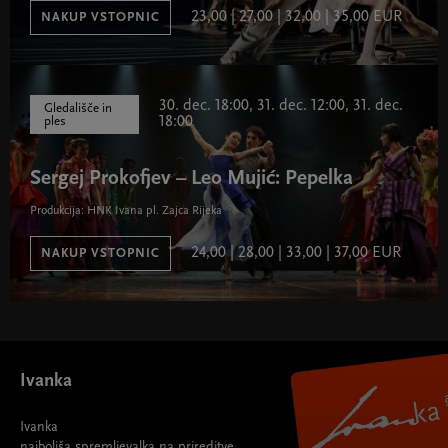
23,00 | 27,00 | 32,00 | 35,00 EUR
NAKUP VSTOPNIC
30. dec. 18:00, 31. dec. 12:00, 31. dec.
Gledališče in
18:00
ples
Sergej Prokofjev – Leo Mujić: Pepelka
Produkcija: HNK Ivana pl. Zajca Rijeka
24,00 | 28,00 | 33,00 | 37,00 EUR
NAKUP VSTOPNIC
Ivanka
Ivanka
najboljša spremljevalka na prireditve.