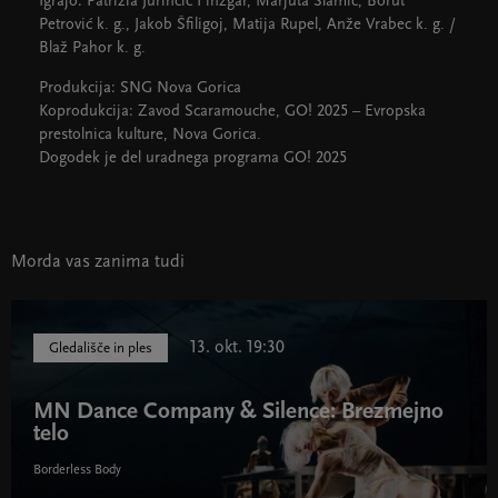
Igrajo: Patrizia Jurinčič Finžgar, Marjuta Slamič, Borut
Petrović k. g., Jakob Šfiligoj, Matija Rupel, Anže Vrabec k. g. /
Blaž Pahor k. g.
Produkcija: SNG Nova Gorica
Koprodukcija: Zavod Scaramouche, GO! 2025 – Evropska
prestolnica kulture, Nova Gorica.
Dogodek je del uradnega programa GO! 2025
Morda vas zanima tudi
13. okt. 19:30
Gledališče in ples
MN Dance Company & Silence: Brezmejno
telo
Borderless Body