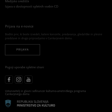
Medijsko središče
Izjava o dostopnosti spletnih vsebin CD
Prijava na e-novice
Bodite prvi, ki boste izvedeli, katere koncerte, predavanja, gledališke in plesne
predstave in drugo pripravljamo v Cankarjevem domu.
PRIJAVA
Pogoji uporabe spletne strani
Ustanovitelj in glavni sofinancer kulturno-umetniškega programa
Cankarjevega doma