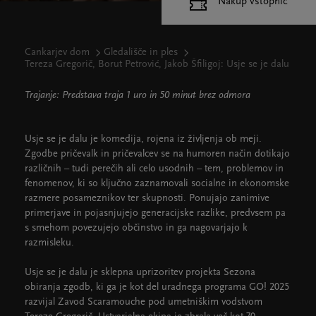
Nakup vstopnic
Cankarjev dom
Gledališče in ples
Tereza Gregorič, Borut Petrović, Jakob Šfiligoj: Usje se je dalu
Trajanje: Predstava traja 1 uro in 50 minut brez odmora
Usje se je dalu je komedija, rojena iz življenja ob meji.
Zgodbe pričevalk in pričevalcev se na humoren način dotikajo
različnih – tudi perečih ali celo usodnih – tem, problemov in
fenomenov, ki so ključno zaznamovali socialne in ekonomske
razmere posameznikov ter skupnosti. Ponujajo zanimive
primerjave in pojasnjujejo generacijske razlike, predvsem pa
s smehom povezujejo občinstvo in ga nagovarjajo k
razmisleku.
Usje se je dalu je sklepna uprizoritev projekta Sezona
obiranja zgodb, ki ga je kot del uradnega programa GO! 2025
razvijal Zavod Scaramouche pod umetniškim vodstvom