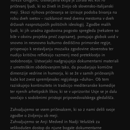
Tereze Gregorič. Ustvarjalna ekipa je zbrala več kot 70
pričevanj ljudi, ki so živeli in živijo ob slovensko-italijanski
meji. Skozi njihova pričevanja se izrisuje podoba bivanja na
robu dveh svetov – razklanost med dvema mestoma v dveh
državah nasprotujočih političnih ideologij. Zgodbe malih
ljudi, ki jih uradna zgodovina pogosto spregleda (nekatere so
bile v okviru projekta prvič zapisane), ponujajo globok uvid v
snovno in nesnovno kulturno dediščino primorske regije,
prispevajo k sestavljanju mozaika zgodovine slovenstva ter
nudijo kritično refleksijo razmerij med preteklostjo in
sodobnostjo. Ustvarjalci nadgrajujejo dokumentarni materiali
z umetniškim obdelovanjem tako, da poudarjajo komične
dimenzije vedrine in humorja, ki se že v samih pričevanjih
kaže kot zvest spremljevalec regijskega »duha«. Ob tem
raziskujejo kontinuiteto in tradicijo mediteranske komedije
ter njenih arhetipskih likov, ki se v uprizoritvi Usje se je dalu
soočajo s sodobnimi pristopi pripovedovalskega gledališča.
Zahvaljujemo se vsem pričevalcem, ki so z nami delili svoje
zgodbe o življenju ob meji.
Zahvaljujemo se Anji Medved in Nadji Velušček za
velikodušen dostop do njune bogate dokumentarne