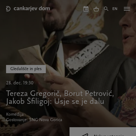
Skip
to
EN
10
main
content
Gledališče in ples
28. dec. 19:30
Tereza Gregorič, Borut Petrović,
Jakob Šfiligoj: Usje se je dalu
Komedija
Gostovanje: SNG Nova Gorica