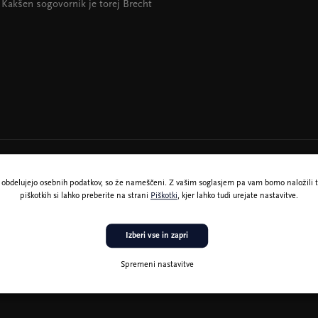
 Kakšen sogovornik je torej Brecht
ne obdelujejo osebnih podatkov, so že nameščeni. Z vašim soglasjem pa vam bomo naložili t
piškotkih si lahko preberite na strani
Piškotki
, kjer lahko tudi urejate nastavitve.
Izberi vse in zapri
Spremeni nastavitve