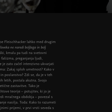
Joe Fleischhacker lahko med drugim
oveka ne naredi boljšega in bolj
ki, kmalu pa tudi na svetovni
 fašizma, preganjanja ljudi,
 je zato začel intenzivno ukvarjati
oma: Zakaj sploh umetnost? Kako v
in poslanstvo? Zdi se, da je v teh
ih letih, postala akutna. Svojo
tične zastavitve. Tako je
ove teorije – potujitev, ki jo je
redi mračnega obdobja – povezal s
nje nasilja. Toda: Kako to razumeti
nimi prijemi, v prvi vrsti seveda s