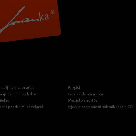
macij javnega značaja
Razpisi
ovanja osebnih podatkov
Prosta delovna mesta
iteljev
Medijsko središče
am s posebnimi potrebami
Izjava o dostopnosti spletnih vsebin CD