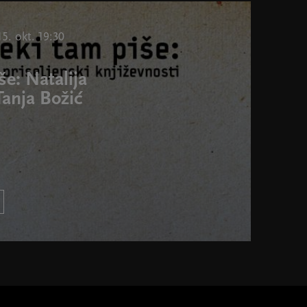
15. okt. 19:30
še: Natalija
Tanja Božić