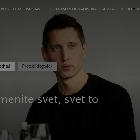
 PLES
FILM
RAZSTAVE
LITERATURA IN HUMANISTIKA
ZA MLADE IN ŠOLE
K
echta!
Pretekli dogodek
menite svet, svet to