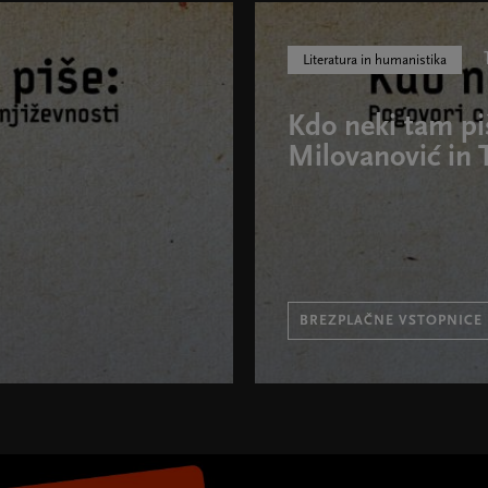
Literatura in humanistika
Kdo neki tam pi
Milovanović in 
BREZPLAČNE VSTOPNICE