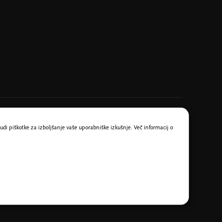
udi piškotke za izboljšanje vaše uporabniške izkušnje. Več informacij o