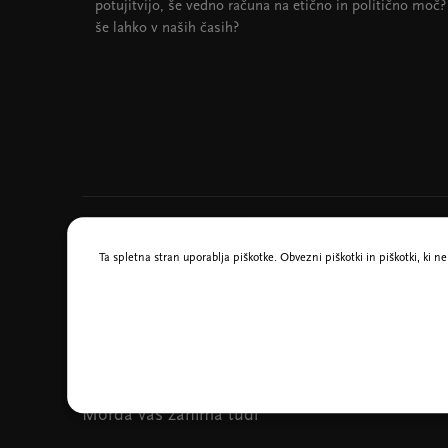
potujitvijo, še vedno računa na etično in politično moč?
še lahko v naših časih?
Ta spletna stran uporablja piškotke. Obvezni piškotki in piškotki, ki 
V sodelovanju z Goethe–Institutom
Ljubljana
Morda vas zanima tudi