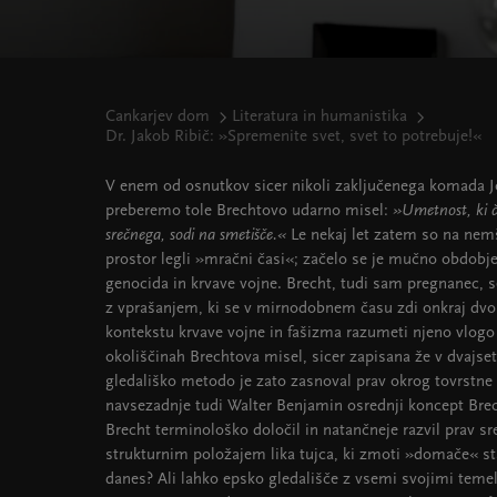
Cankarjev dom
Literatura in humanistika
Dr. Jakob Ribič: »Spremenite svet, svet to potrebuje!«
V enem od osnutkov sicer nikoli zaključenega komada 
preberemo tole Brechtovo udarno misel:
»Umetnost, ki čl
srečnega, sodi na smetišče.«
Le nekaj let zatem so na nemš
prostor legli »mračni časi«; začelo se je mučno obdobje
genocida in krvave vojne. Brecht, tudi sam pregnanec, se
z vprašanjem, ki se v mirnodobnem času zdi onkraj dv
kontekstu krvave vojne in fašizma razumeti njeno vlogo 
okoliščinah Brechtova misel, sicer zapisana že v dvajset
gledališko metodo je zato zasnoval prav okrog tovrstne e
navsezadnje tudi Walter Benjamin osrednji koncept Brecht
Brecht terminološko določil in natančneje razvil prav s
strukturnim položajem lika tujca, ki zmoti »domače« sta
danes? Ali lahko epsko gledališče z vsemi svojimi temelj