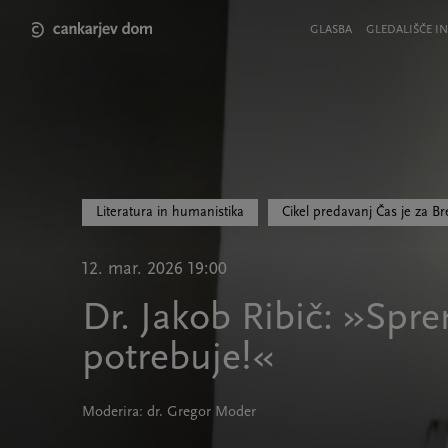
Skip
to
Meni
GLASBA
GLEDALIŠČE IN
main
v
content
glavi
strani
Literatura in humanistika
Cikel predavanj Čas je za Br
12. mar. 2026 19:00
Dr. Jakob Ribič: »Spre
potrebuje!«
Moderira: dr. Gregor Moder