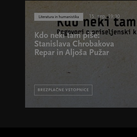
15. sep. 19:30
Literatura in humanistika
Kdo neki tam piše:
Stanislava Chrobakova
Repar in Aljoša Pužar
BREZPLAČNE VSTOPNICE