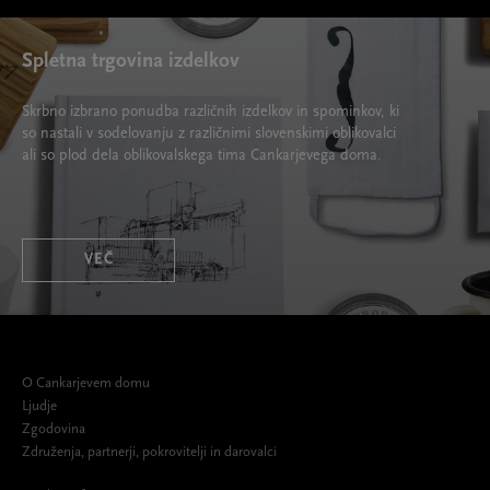
Spletna trgovina izdelkov
Skrbno izbrano ponudba različnih izdelkov in spominkov, ki
so nastali v sodelovanju z različnimi slovenskimi oblikovalci
ali so plod dela oblikovalskega tima Cankarjevega doma.
VEČ
O Cankarjevem domu
Ljudje
Zgodovina
Združenja, partnerji, pokrovitelji in darovalci