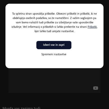
Ta spletna stran uporablja piškotke. Obvezni piškotki in piškotki, ki ne
obdelujejo osebnih podatkov, so že nameščeni. Z vašim soglasjem pa
vam bomo naložili tudi piškotke za izboljšanje vaše uporabniške
izkušnje. Več informacij o piškotkih si lahko preberite na strani
Piškotki
,
kjer lahko tudi urejate nastavitve.
Izberi vse in zapri
Spremeni nastavitve
Morda vas zanima tudi