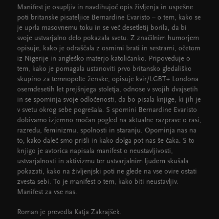
Manifest je osupljiv in navdihujoč opis življenja in uspešne
poti britanske pisateljice Bernardine Evaristo – o tem, kako se
je uprla masovnemu toku in se več desetletij borila, da bi
svoje ustvarjalno delo pokazala svetu. Z značilnim humorjem
opisuje, kako je odraščala z osmimi brati in sestrami, očetom
iz Nigerije in angleško materjo katoličanko. Pripoveduje o
tem, kako je pomagala ustanoviti prvo britansko gledališko
skupino za temnopolte ženske, opisuje kvir/LGBT+ Londona
osemdesetih let prejšnjega stoletja, odnose v svojih dvajsetih
in se spominja svoje odločenosti, da bo pisala knjige, ki jih je
v svetu okrog sebe pogrešala. S spomini Bernardine Evaristo
dobivamo izjemno močan pogled na aktualne razprave o rasi,
razredu, feminizmu, spolnosti in staranju. Opominja nas na
to, kako daleč smo prišli in kako dolga pot nas še čaka. S to
knjigo je avtorica napisala manifest o neustavljivosti,
ustvarjalnosti in aktivizmu ter ustvarjalnim ljudem skušala
pokazati, kako na življenjski poti ne glede na vse ovire ostati
zvesta sebi. To je manifest o tem, kako biti neustavljiv.
Manifest za vse nas.
Roman je prevedla Katja Zakrajšek.