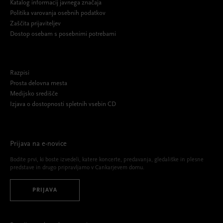
Katalog informacij javnega značaja
Politika varovanja osebnih podatkov
Zaščita prijaviteljev
Dostop osebam s posebnimi potrebami
Razpisi
Prosta delovna mesta
Medijsko središče
Izjava o dostopnosti spletnih vsebin CD
Prijava na e-novice
Bodite prvi, ki boste izvedeli, katere koncerte, predavanja, gledališke in plesne
predstave in drugo pripravljamo v Cankarjevem domu.
PRIJAVA