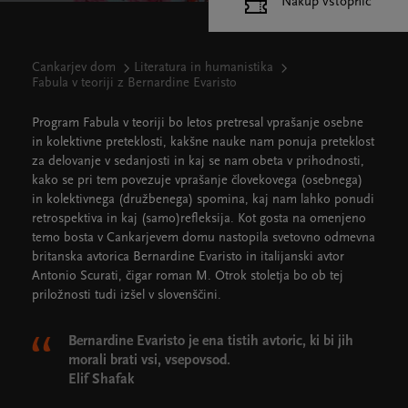
Nakup vstopnic
Cankarjev dom
Literatura in humanistika
Fabula v teoriji z Bernardine Evaristo
Program Fabula v teoriji bo letos pretresal vprašanje osebne
in kolektivne preteklosti, kakšne nauke nam ponuja preteklost
za delovanje v sedanjosti in kaj se nam obeta v prihodnosti,
kako se pri tem povezuje vprašanje človekovega (osebnega)
in kolektivnega (družbenega) spomina, kaj nam lahko ponudi
retrospektiva in kaj (samo)refleksija. Kot gosta na omenjeno
temo bosta v Cankarjevem domu nastopila svetovno odmevna
britanska avtorica Bernardine Evaristo in italijanski avtor
Antonio Scurati, čigar roman M. Otrok stoletja bo ob tej
priložnosti tudi izšel v slovenščini.
Bernardine Evaristo je ena tistih avtoric, ki bi jih
morali brati vsi, vsepovsod.
Elif Shafak