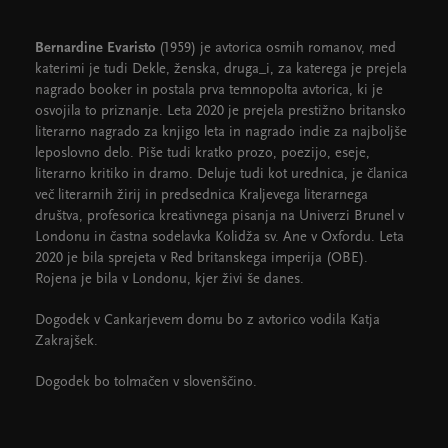
Bernardine Evaristo
(1959) je avtorica osmih romanov, med
katerimi je tudi Dekle, ženska, druga_i, za katerega je prejela
nagrado booker in postala prva temnopolta avtorica, ki je
osvojila to priznanje. Leta 2020 je prejela prestižno britansko
literarno nagrado za knjigo leta in nagrado indie za najboljše
leposlovno delo. Piše tudi kratko prozo, poezijo, eseje,
literarno kritiko in dramo. Deluje tudi kot urednica, je članica
več literarnih žirij in predsednica Kraljevega literarnega
društva, profesorica kreativnega pisanja na Univerzi Brunel v
Londonu in častna sodelavka Kolidža sv. Ane v Oxfordu. Leta
2020 je bila sprejeta v Red britanskega imperija (OBE).
Rojena je bila v Londonu, kjer živi še danes.
Dogodek v Cankarjevem domu bo z avtorico vodila Katja
Zakrajšek.
Dogodek bo tolmačen v slovenščino.