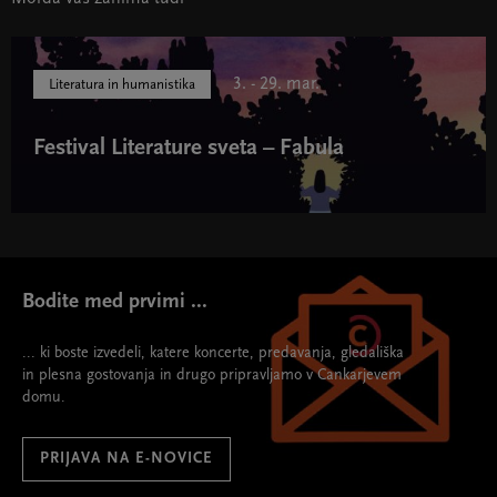
3. - 29. mar.
Literatura in humanistika
Festival Literature sveta – Fabula
Festival Literature sveta – Fabula " width="580" height="395">
Bodite med prvimi ...
... ki boste izvedeli, katere koncerte, predavanja, gledališka
in plesna gostovanja in drugo pripravljamo v Cankarjevem
domu.
PRIJAVA NA E-NOVICE