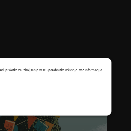
udi piškotke za izboljšanje vaše uporabniške izkušnje. Več informacij o