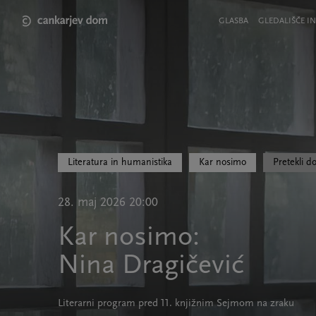
Skip
to
Meni
GLASBA
GLEDALIŠČE IN
main
v
content
glavi
strani
Literatura in humanistika
Kar nosimo
Pretekli d
28. maj 2026 20:00
Kar nosimo:
Nina Dragičević
Literarni program pred 11. knjižnim Sejmom na zraku