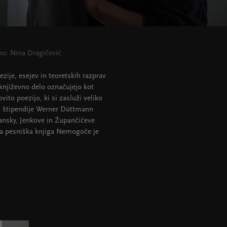
o: Nina Dragičević
ezije, esejev in teoretskih razprav
 književno delo označujejo kot
ito poezijo, ki si zasluži veliko
a, štipendije Werner Düttmann
ansky, Jenkove in Župančičeve
jša pesniška knjiga Nemogoče je