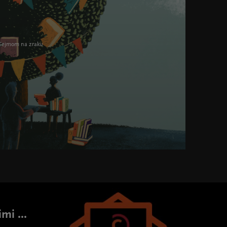
 Sejmom na zraku
ght="395">
mi ...