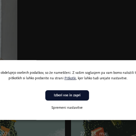
ne obdelujejo osebnih podatkov, so že nameščeni. Z vašim soglasjem pa vam bomo naložili t
piškotkih si lahko preberite na strani
Piškotki
, kjer lahko tudi urejate nastavitve.
Izberi vse in zapri
Spremeni nastavitve
 2026
27. - 28. maj.