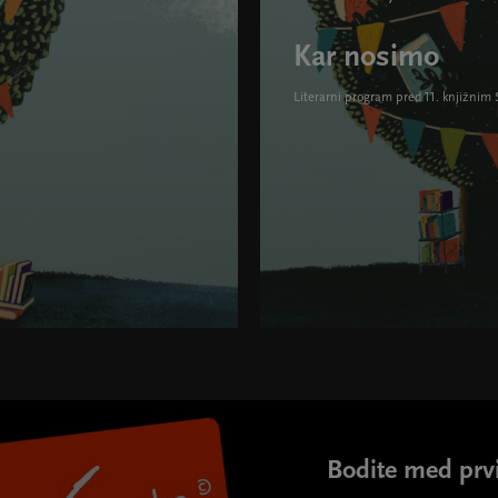
Kar nosimo
Literarni program pred 11. knjižnim
Kar nosimo " width="580" hei
Bodite med prvi