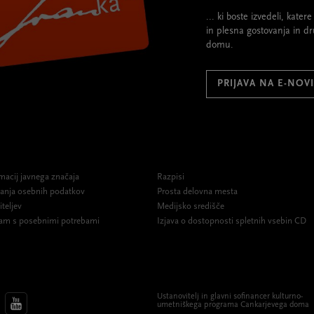
... ki boste izvedeli, kate
in plesna gostovanja in d
domu.
PRIJAVA NA E-NOV
macij javnega značaja
Razpisi
ovanja osebnih podatkov
Prosta delovna mesta
iteljev
Medijsko središče
am s posebnimi potrebami
Izjava o dostopnosti spletnih vsebin CD
Ustanovitelj in glavni sofinancer kulturno-
umetniškega programa Cankarjevega doma