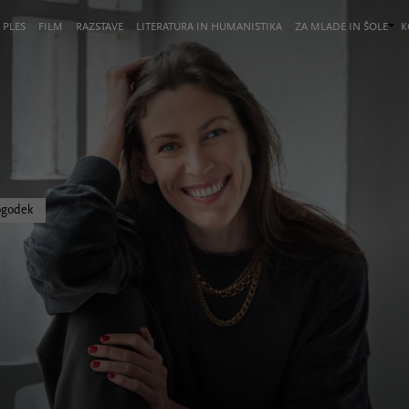
 PLES
FILM
RAZSTAVE
LITERATURA IN HUMANISTIKA
ZA MLADE IN ŠOLE
K
ogodek