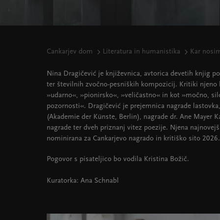
Cankarjev dom
Literatura in humanistika
Kar nosim
Nina Dragičević je književnica, avtorica devetih knjig po
ter številnih zvočno-pesniških kompozicij. Kritiki njeno
»udarno«, »pionirsko«, »veličastno« in kot »močno, silov
pozornosti«. Dragičević je prejemnica nagrade lastovk
(Akademie der Künste, Berlin), nagrade dr. Ane Mayer K
nagrade ter dveh priznanj vitez poezije. Njena najnove
nominirana za Cankarjevo nagrado in kritiško sito 2026.
Pogovor s pisateljico bo vodila Kristina Božič.
Kuratorka: Ana Schnabl