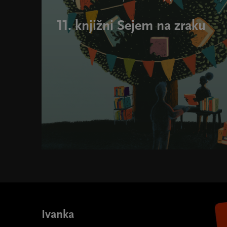
11. knjižni Sejem na zraku
Ivanka