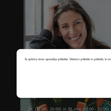
Ta spletna stran uporablja piškotke. Obvezni piškotki in piškotki, ki 
Nina Dragičević, foto Mankica Kranjec Ducheyne
Morda vas zanima tudi
29. (12.00 - 20.00) in 30. maj (10.00 - 20.00)