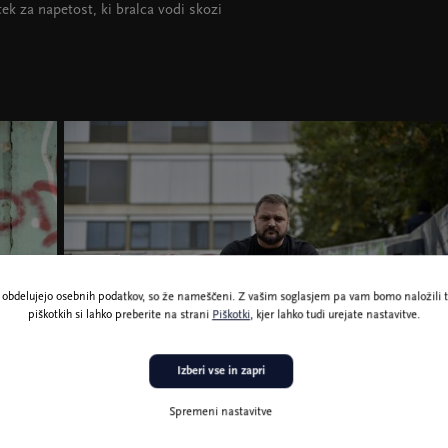
k za napetost, ki bralca vodi skozi
ne obdelujejo osebnih podatkov, so že nameščeni. Z vašim soglasjem pa vam bomo naložili t
piškotkih si lahko preberite na strani
Piškotki
, kjer lahko tudi urejate nastavitve.
Izberi vse in zapri
Foto Iva Perković
Spremeni nastavitve