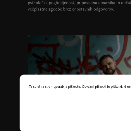
psihološka poglobljenost, pripovedna dinamika in občute
večplastne zgodbe brez enostavnih odgovorov.
Ta spletna stran uporablja piškotke. Obvezni piškotki in piškotki, ki 
Foto Iva Perković