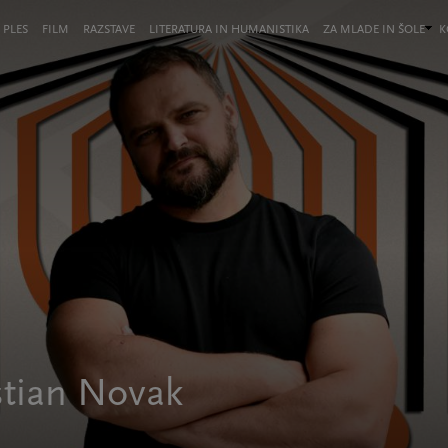
 PLES
FILM
RAZSTAVE
LITERATURA IN HUMANISTIKA
ZA MLADE IN ŠOLE
K
stian Novak