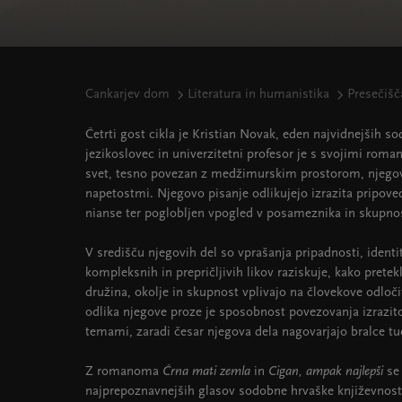
Cankarjev dom
Literatura in humanistika
Presečišč
Četrti gost cikla je Kristian Novak, eden najvidnejših sod
jezikoslovec in univerzitetni profesor je s svojimi roman
svet, tesno povezan z medžimurskim prostorom, njegov
napetostmi. Njegovo pisanje odlikujejo izrazita pripov
nianse ter poglobljen vpogled v posameznika in skupnost
V središču njegovih del so vprašanja pripadnosti, ident
kompleksnih in prepričljivih likov raziskuje, kako prete
družina, okolje in skupnost vplivajo na človekove odloči
odlika njegove proze je sposobnost povezovanja izrazito
temami, zaradi česar njegova dela nagovarjajo bralce tu
Z romanoma
Črna mati zemla
in
Cigan, ampak najlepši
se 
najprepoznavnejših glasov sodobne hrvaške književnost