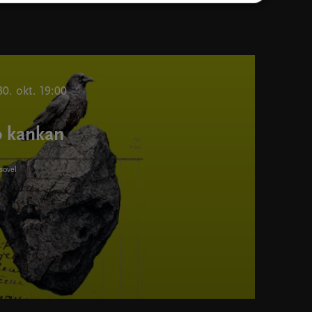
30. okt. 19:00
o kankan
sovel