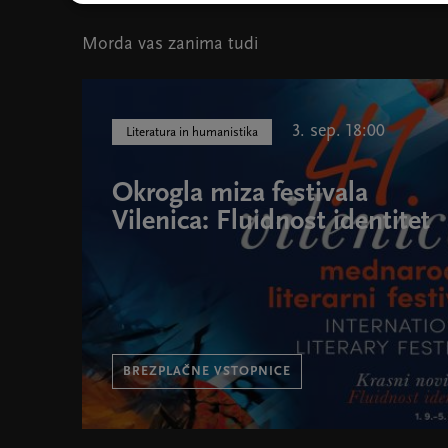
Morda vas zanima tudi
3. sep. 18:00
Literatura in humanistika
Okrogla miza festivala
Vilenica: Fluidnost identitet
BREZPLAČNE VSTOPNICE