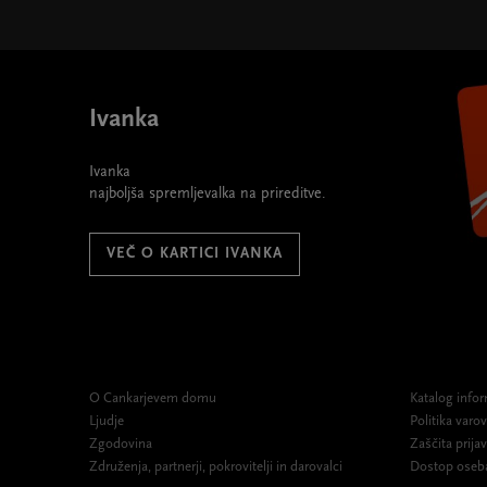
Ivanka
Ivanka
najboljša spremljevalka na prireditve.
VEČ O KARTICI IVANKA
O Cankarjevem domu
Katalog infor
Ljudje
Politika var
Zgodovina
Zaščita prijav
Združenja, partnerji, pokrovitelji in darovalci
Dostop oseb