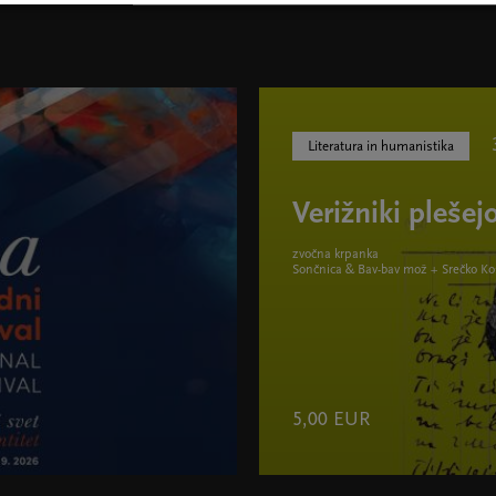
Literatura in humanistika
Verižniki plešej
zvočna krpanka
Sončnica & Bav-bav mož + Srečko Ko
5,00 EUR