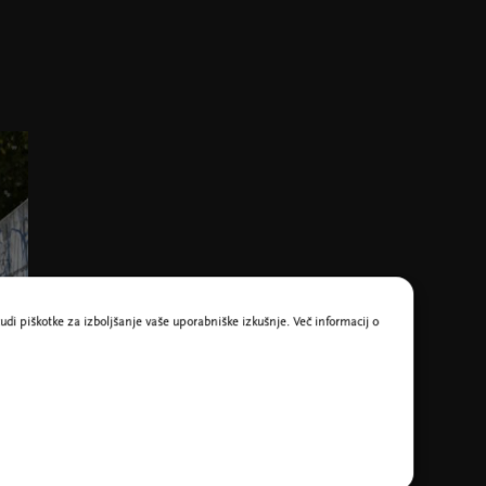
udi piškotke za izboljšanje vaše uporabniške izkušnje. Več informacij o