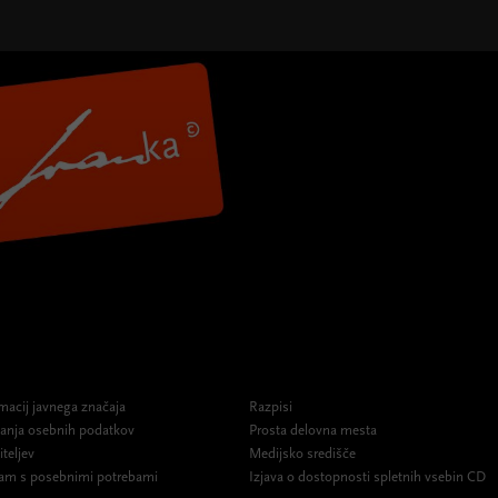
macij javnega značaja
Razpisi
ovanja osebnih podatkov
Prosta delovna mesta
iteljev
Medijsko središče
am s posebnimi potrebami
Izjava o dostopnosti spletnih vsebin CD