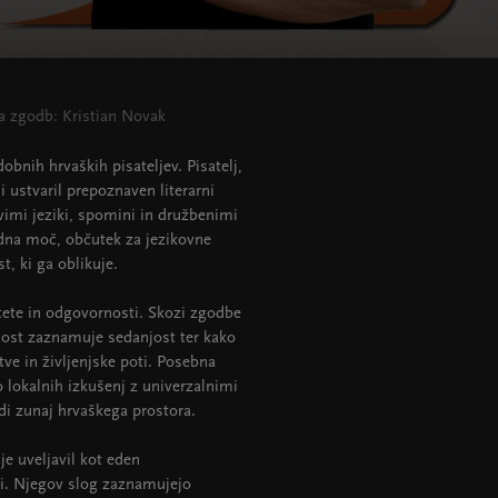
a zgodb: Kristian Novak
obnih hrvaških pisateljev. Pisatelj,
i ustvaril prepoznaven literarni
imi jeziki, spomini in družbenimi
edna moč, občutek za jezikovne
, ki ga oblikuje.
itete in odgovornosti. Skozi zgodbe
klost zaznamuje sedanjost ter kako
tve in življenjske poti. Posebna
 lokalnih izkušenj z univerzalnimi
di zunaj hrvaškega prostora.
je uveljavil kot eden
i. Njegov slog zaznamujejo