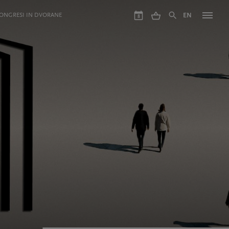
ONGRESI IN DVORANE
EN
8