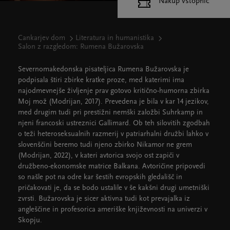
Nakup vstopnic
Cankarjev dom
Literatura in humanistika
Salon z razgledom: Rumena Bužarovska
Severnomakedonska pisateljica Rumena Bužarovska je
podpisala štiri zbirke kratke proze, med katerimi ima
najodmevnejše življenje prav gotovo kritično-humorna zbirka
Moj mož (Modrijan, 2017). Prevedena je bila v kar 14 jezikov,
med drugim tudi pri prestižni nemški založbi Suhrkamp in
njeni francoski ustreznici Gallimard. Ob teh silovitih zgodbah
o teži heteroseksualnih razmerij v patriarhalni družbi lahko v
slovenščini beremo tudi njeno zbirko Nikamor ne grem
(Modrijan, 2022), v kateri avtorica svojo ost zapiči v
družbeno-ekonomske matrice Balkana. Avtoričine pripovedi
so našle pot na odre kar šestih evropskih gledališč in
pričakovati je, da se bodo ustalile v še kakšni drugi umetniški
zvrsti. Bužarovska je sicer aktivna tudi kot prevajalka iz
angleščine in profesorica ameriške književnosti na univerzi v
Skopju.