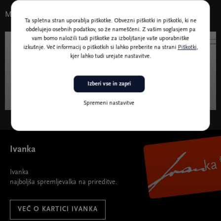
Morda vas zanima tudi
Ta spletna stran uporablja piškotke. Obvezni piškotki in piškotki, ki ne
obdelujejo osebnih podatkov, so že nameščeni. Z vašim soglasjem pa
vam bomo naložili tudi piškotke za izboljšanje vaše uporabniške
izkušnje. Več informacij o piškotkih si lahko preberite na strani
Piškotki
,
3. jan. - 4. dec. 2024
Literatura in humanistika
kjer lahko tudi urejate nastavitve.
Salon z razgledom 2024
Izberi vse in zapri
Spremeni nastavitve
Salon z razgledom 2024 " width="580" height="395">
Ivanka
Ivanka
najboljša spremljevalka na prireditve.
VEČ O KARTICI IVANKA