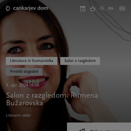
Skip
to
EN
6
main
content
Literatura in humanistika
Salon z razgledom
Pretekli dogodek
3. apr. 2024 19:00
Salon z razgledom: Rumena
Bužarovska
Literarni večer