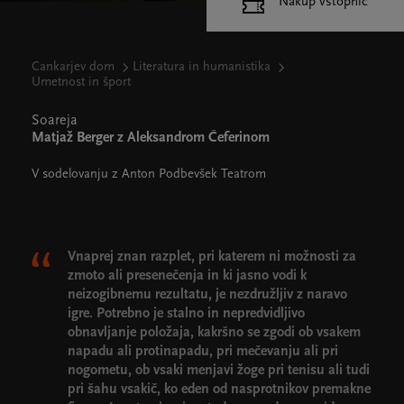
Nakup vstopnic
Cankarjev dom
Literatura in humanistika
Umetnost in šport
Soareja
Matjaž Berger z Aleksandrom Čeferinom
V sodelovanju z Anton Podbevšek Teatrom
Vnaprej znan razplet, pri katerem ni možnosti za
zmoto ali presenečenja in ki jasno vodi k
neizogibnemu rezultatu, je nezdružljiv z naravo
igre. Potrebno je stalno in nepredvidljivo
obnavljanje položaja, kakršno se zgodi ob vsakem
napadu ali protinapadu, pri mečevanju ali pri
nogometu, ob vsaki menjavi žoge pri tenisu ali tudi
pri šahu vsakič, ko eden od nasprotnikov premakne