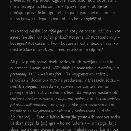
prevesti, ker v prevodu izgubi metaforično moč: slovenščina
nima pravega razlikovanja med play in game, oboje se
običajno prevede kot igra, včasih pa je game tekma, ampak
»lepa igra« ali »lepa tekma« ni isto kot v angleščini«.
Kako torej misliti
beautiful game
? Kot
plemenitost veščine
ali kot
lepoto izvedbe
? Kot
boj
ali prikaz? Kot
praznik
? Kot
tekmovanje
–
kot
agon
? Kot čast in
vrlino
– kot arete? Kot sintezo ali razliko
med
estetiko
in
smotrom
– med estetskim in ciljnim?
Ali pa iz predpostavk dveh uvidov, ki jih razvijata Lacan in
Nietzsche. Lacan pravi:
»We think we think with our brains, but
personally, I think with my feet
.« Ta
»nogometna«
trditev,
izrečena 2. decembra 1975 na predavanju v Massachusettsu –
misliti z nogami
, seveda v njegovem horizontu meri na
gibanje in stik, stik z realnim, s tezo, da
mišljenje
nastane ob
srečanju z nečim »trdim«,
z odporom realnega
in da
telo sodeluje
pri produkciji pomena
, »noge« pa lahko tako razumemo kot
metaforo za
subjektovo umeščenost v realno telesa in užitka
{jouissance}
… Zato je lahko
beautiful game
Arhimedova točka
užitka tistega, ki {se} igra – homo ludens / – in tistega, ki je
skozi užitek igrajočega interpeliran – gledajočega, kar množi