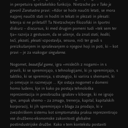
in perpetuira spektakelsko funkcijo. Nietzsche pa v
Tako je
govoril Zaratustra
pravi: »Kdor se hoče naučiti letati, se mora
najprej naučiti stati in hoditi in tekati in plezati in plesati:
letenja si ne priletaš!! Ta Nietzschejev filozofski in športni
diskurz – discursus, ki med drugim pomeni tudi »tek sem ter
tja« razvija z gestusom, da se učenje, da znaš
stati, hoditi,
teči, plezati, plesati
vzpostavlja, sesuva, niči ter gradi s
preizkušanjem in spraševanjem o njegovi hoji in poti, ki – kot
pravi – je za vsakogar
singularna.
Nogomet,
beautiful game
, igra »mislečih z nogami« in s
pravili, ki se spreminjajo, s tehnologijami, ki jo spreminjajo, s
taktiko, ki se spreminja, s strategijo, ki variira s shemami, ki
jo omejuje in razmejuje … Kje ostaja nogomet v domeni
homo ludens, kje in kako pa postaja tehnološka
reprezentacija in preobrazba igralcev v kiborge, ki ne igrajo
igre
, ampak shemo – za zmago, trenerja, kapital, kapitalskih
korporacij, ki jih spreminjajo v blaga za prodajo, ki v
zvezdniškem sistemu kot simptomatska praksa reprezentirajo
vse družbeno-ekonomske zakonitosti globalne
postindustrijske družbe. Kako v tem kontekstu postaviti