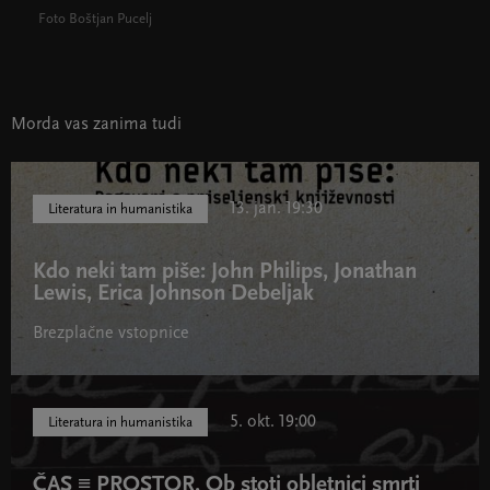
Foto Boštjan Pucelj
Morda vas zanima tudi
13. jan. 19:30
Literatura in humanistika
Kdo neki tam piše: John Philips, Jonathan
Lewis, Erica Johnson Debeljak
Brezplačne vstopnice
5. okt. 19:00
Literatura in humanistika
ČAS ≡ PROSTOR. Ob stoti obletnici smrti