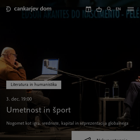
Skip
to
EN
8
main
content
Literatura in humanistika
3. dec. 19:00
Umetnost in šport
Nogomet kot igra, vrednote, kapital in reprezentacija globalnega