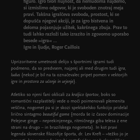
figuro. Igro tvori nujnost, da nemudoma najdemo,
si izmislimo odgovor, ki je svoboden znotraj meja
pravi. Takšna igralčeva svoboda, prostost, ki se
dopušča njegovi akciji, je za igro bistvena in
deloma pojasnjuje užitek, kakršnega zbuja. Prav to
tudi lahko razloži tako izrazito in zgovorno uporabo
besede »igra« …
Igre in ljudje, Roger Caillois
Uprizoritvene umetnosti delijo s športnimi igrami tudi
podmeno, da so predvsem, najprej ali med drugim tudi
igra,
ludus
{nekoč je bil na ta označevalec pripet pomen v vektorjih
igre
in
prostora za učenje in urjenje
}.
Atletiko so njeni fani oklicali za
kraljico športov
, boks so
romantični razplastitelji vede o moči poimenovali plemenita
veščina, nogomet pa si je skozi spektakelsko funkcijo pridelal
lirično sintagmo
beautiful game
{morda še iz časov dominacije
Pelejeve ginge – neprekinjenega, ritmičnega giba telesa z ene
strani na drugo – in brazilskega nogometa}. In kot pravi
legenda slovenske filozofije športa, dr. Lev Kreft – »težko jo je