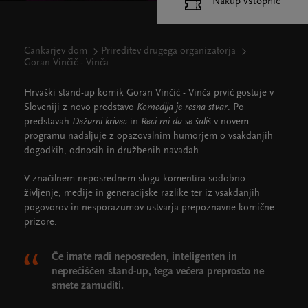
Nakup vstopnic
Cankarjev dom
Prireditev drugega organizatorja
Goran Vinčič - Vinča
Hrvaški stand-up komik Goran Vinčić - Vinča prvič gostuje v
Sloveniji z novo predstavo
Komedija je resna stvar
. Po
predstavah
Dežurni krivec
in
Reci mi da se šališ
v novem
programu nadaljuje z opazovalnim humorjem o vsakdanjih
dogodkih, odnosih in družbenih navadah.
V značilnem neposrednem slogu komentira sodobno
življenje, medije in generacijske razlike ter iz vsakdanjih
pogovorov in nesporazumov ustvarja prepoznavne komične
prizore.
Če imate radi neposreden, inteligenten in
neprečiščen stand-up, tega večera preprosto ne
smete zamuditi.