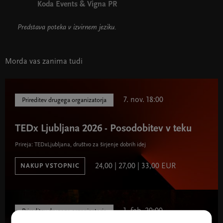
Koda Events & Vigna PR
Predstava poteka v izvirnem jeziku.
Morda vas zanima tudi
7. nov. 18:00
Prireditev drugega organizatorja
TEDx Ljubljana 2026 - Posodobitev v teku
Prireja: TEDxLjubljana, društvo za širjenje dobrih idej
24,00 | 27,00 | 33,00 EUR
NAKUP VSTOPNIC
1. feb. 20:00
Prireditev drugega organizatorja