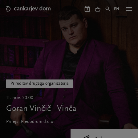
Skip
to
EN
9
main
content
Prireditev drugega organizatorja
11. nov. 20:00
Goran Vinčič - Vinča
Prireja: Predodrom d.o.o.