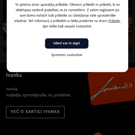
Ta spletna stran uporablja piškotke. Obvezni piškotki in piškotki, ki ne
100 romskih violin
obdelujejo osebnih podatkov, so že nameščeni. Z vašim soglasjem pa
vam bomo naložili tudi piškotke za izboljšanje vaše uporabniške
Budimpeštanski romski simfonični orkester
izkušnje. Več informacij o piškotkih si lahko preberite na strani
Piškotki
,
Prireja: Calix Music d.o.o.
kjer lahko tudi urejate nastavitve.
48,00 | 62,00 | 70,00 | 85,00 EUR
NAKUP VSTOPNIC
Izberi vse in zapri
Spremeni nastavitve
Ivanka
Ivanka
najboljša spremljevalka na prireditve.
VEČ O KARTICI IVANKA