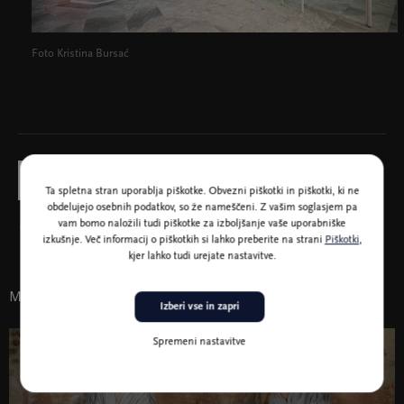
Foto Kristina Bursać
Ta spletna stran uporablja piškotke. Obvezni piškotki in piškotki, ki ne
obdelujejo osebnih podatkov, so že nameščeni. Z vašim soglasjem pa
vam bomo naložili tudi piškotke za izboljšanje vaše uporabniške
V sodelovanju
izkušnje. Več informacij o piškotkih si lahko preberite na strani
Piškotki
,
kjer lahko tudi urejate nastavitve.
Morda vas zanima tudi
Izberi vse in zapri
Spremeni nastavitve
28. sep. - 23. nov. 2026
Razstave