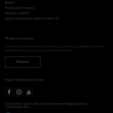
Razpisi
Prosta delovna mesta
Medijsko središče
Izjava o dostopnosti spletnih vsebin CD
Prijava na e-novice
Bodite prvi, ki boste izvedeli, katere koncerte, predavanja, gledališke in plesne
predstave in drugo pripravljamo v Cankarjevem domu.
PRIJAVA
Pogoji uporabe spletne strani
Ustanovitelj in glavni sofinancer kulturno-umetniškega programa
Cankarjevega doma