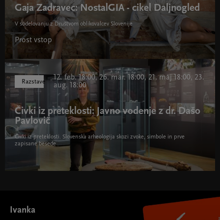
Gaja Zadravec: NostalGIA - cikel Daljnogled
V sodelovanju z Društvom oblikovalcev Slovenije
Prost vstop
12. feb. 18:00, 26. mar. 18:00, 21. maj 18:00, 23.
Razstave
aug. 18:00
Čivki iz preteklosti: Javno vodenje z dr. Dašo
Pavlovič
Čivki iz preteklosti. Slovenska arheologija skozi zvoke, simbole in prve
zapisane besede
Ivanka