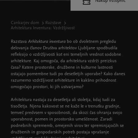
Nakup vstopnic
Cankarjev dom
Razstave
Arhitektura Inventura: Vzdržljivost
Razstava
Arhitektura inventura
bo ob dvoletnem pregledu
delovanja članov Društva arhitektov Ljubljane spodbudila
refleksijo o vzdržljivosti kot eni temeljnih vrednot sodobne
arhitekture. Kaj omogoča, da arhitektura vzdrži preizkus
časa? Katere prostorske, družbene in kulturne lastnosti
ostajajo pomembne tudi po desetletjih uporabe? Kako danes
razumemo vzdržljivost arhitekture in kakšno prihodnost
omogočajo prostori, ki jih ustvarjamo?
Arhitektura nastaja za desetletja ali stoletja, kdaj tudi za
tisočletja. Njena kakovost se ne kaže le v trenutku gradnje,
temveč predvsem v sposobnosti, da skozi čas ohranja svojo
uporabnost, pomen in prostorsko umeščenost. Zaradi
podnebnih sprememb, omejenih virov ter spreminjajočih se
družbenih in gospodarskih potreb postaja vprašanje