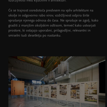
vzdržljivosti med ključnimi v arhitekturi.
Če se trajnost osredotoča predvsem na vpliv arhitekture na
okolje in odgovorno rabo virov, vzdržljivost odpira širše
vprašanje njenega odnosa do časa. Ne sprašuje se zgolj, kako
graditi z manjšim okoljskim odtisom, temveč kako ustvarjati
prostore, ki ostajajo uporabni, prilagodljivi, relevantni in
smiselni tudi desetletja po nastanku.