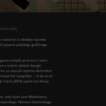
 (1950-1980)
h naslovnic iz obdobja razcveta
ih pojavov poljskega grafičnega
osto ostajale po krivici v senci
 so s svojimi plakati dosegli
nic so razvijali izjemno domiselne
acije kot tipografije –, le da so jih
i Cięcie (2014) zapiše Jan Straus:
ikov, med njimi Jana Młodożeńca,
Krajewskega, Mariana Stachurskega