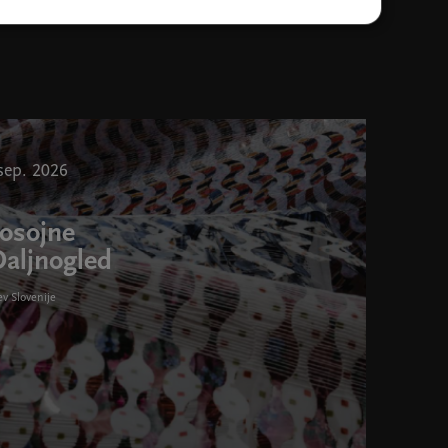
. sep. 2026
rosojne
Daljnogled
v Slovenije