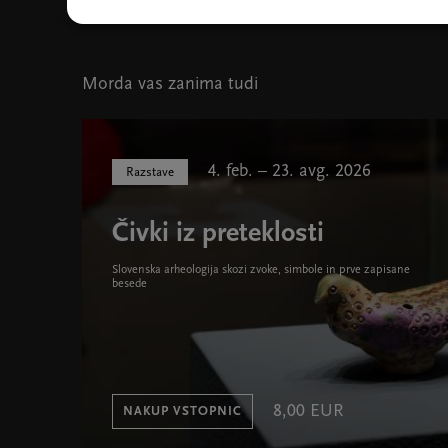
Morda vas zanima tudi
4. feb. – 23. avg. 2026
Razstave
Čivki iz preteklosti
Slovenska arheologija skozi zvoke, simbole in prve zapisane
besede
8,00 EUR
NAKUP VSTOPNIC