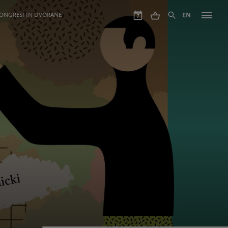
ONGRESI IN DVORANE
EN
7