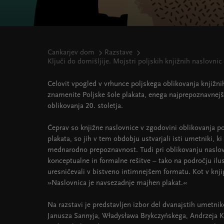
Cankarjev dom
Razstave
Ključi do domišljije. Mojstri poljskih knjižnih naslovnic
Celovit vpogled v vrhunce poljskega oblikovanja knjižni
znamenite Poljske šole plakata, enega najprepoznavnejš
oblikovanja 20. stoletja.
Čeprav so knjižne naslovnice v zgodovini oblikovanja pog
plakata, so jih v tem obdobju ustvarjali isti umetniki, ki
mednarodno prepoznavnost. Tudi pri oblikovanju naslov
konceptualne in formalne rešitve – tako na področju ilustr
uresničevali v bistveno intimnejšem formatu. Kot v knjig
»Naslovnica je navsezadnje majhen plakat.«
Na razstavi je predstavljen izbor del dvanajstih umetn
Janusza Sannyja, Władysława Brykczyńskega, Andrzeja 