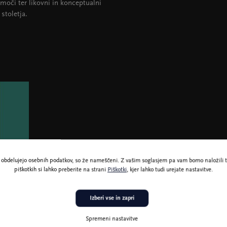
 moči ter likovni in konceptualni
stoletja.
ne obdelujejo osebnih podatkov, so že nameščeni. Z vašim soglasjem pa vam bomo naložili t
piškotkih si lahko preberite na strani
Piškotki
, kjer lahko tudi urejate nastavitve.
Izberi vse in zapri
Spremeni nastavitve