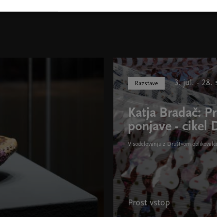
3. jul. - 28
Razstave
Katja Bradač: P
ponjave - cikel 
V sodelovanju z Društvom oblikovalce
Prost vstop