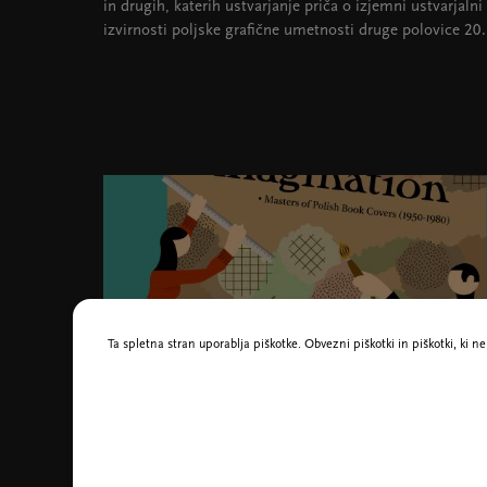
in drugih, katerih ustvarjanje priča o izjemni ustvarjalni
izvirnosti poljske grafične umetnosti druge polovice 20. 
Ta spletna stran uporablja piškotke. Obvezni piškotki in piškotki, ki 
Naslovnica