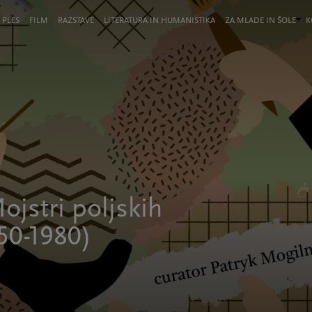
 PLES
FILM
RAZSTAVE
LITERATURA IN HUMANISTIKA
ZA MLADE IN ŠOLE
K
ojstri poljskih
50-1980)