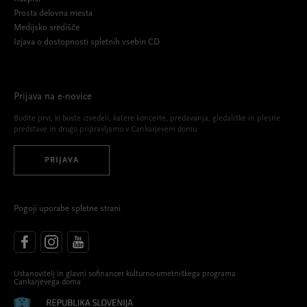
Prosta delovna mesta
Medijsko središče
Izjava o dostopnosti spletnih vsebin CD
Prijava na e-novice
Bodite prvi, ki boste izvedeli, katere koncerte, predavanja, gledališke in plesne
predstave in drugo pripravljamo v Cankarjevem domu.
PRIJAVA
Pogoji uporabe spletne strani
Ustanovitelj in glavni sofinancer kulturno-umetniškega programa
Cankarjevega doma