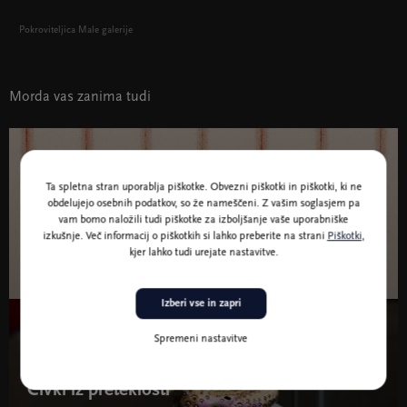
Pokroviteljica Male galerije
Morda vas zanima tudi
16. sept 2026 – 9. maj 2027
Razstave
Ta spletna stran uporablja piškotke. Obvezni piškotki in piškotki, ki ne
obdelujejo osebnih podatkov, so že nameščeni. Z vašim soglasjem pa
KOZMOS KOSOVEL
vam bomo naložili tudi piškotke za izboljšanje vaše uporabniške
izkušnje. Več informacij o piškotkih si lahko preberite na strani
Piškotki
,
Razstava ob 100-letnici smrti Srečka Kosovela (Kosovelovo leto 2026)
kjer lahko tudi urejate nastavitve.
Izberi vse in zapri
4. feb. – 23. avg. 2026
Razstave
Spremeni nastavitve
Čivki iz preteklosti