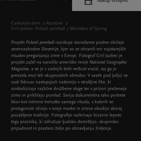
Nakup vstopnic
Cankarjev dom
Razstave
Ciril Jazbec: Pošasti pomladi / Monsters of Spring
Projekt
Pošasti pomladi
raziskuje starodavne pustne običaje
severozahodne Slovenije, kjer so se ohranili eni najstarejših
ritualov preganjanja zime v Evropi. Fotograf Ciril Jazbec je
projekt začel na naročilo ameriške revije
National Geographic
Magazine
, a se je v zadnjih letih večkrat vračal, saj ga je
prevzela moč teh skupnostnih obredov. V vaseh pod Julijci se
vsak februar nastopajoči našemijo v strašljive like, ki
simbolizirajo različne družbene vloge ter s prizori preženejo
zimo in prikličejo pomlad. Serija dokumentira tako portrete
likov kot intimne trenutke samega rituala, v katerih se
protagonisti vživijo v svoje maske in znova obudijo skoraj
pozabljene tradicije. Fotografije razkrivajo bizarno lepoto
tega praznika, ki združuje ljudsko domišljijo, skupinsko
pripadnost in prastaro željo po obnavljanju življenja.