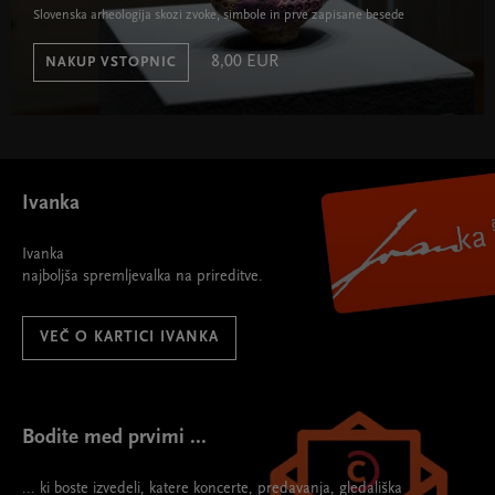
Slovenska arheologija skozi zvoke, simbole in prve zapisane besede
8,00 EUR
NAKUP VSTOPNIC
Ivanka
Ivanka
najboljša spremljevalka na prireditve.
VEČ O KARTICI IVANKA
Bodite med prvimi ...
... ki boste izvedeli, katere koncerte, predavanja, gledališka