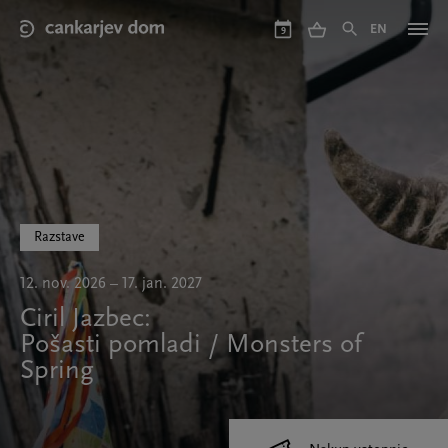
Skip
to
EN
9
main
content
Razstave
12. nov. 2026 – 17. jan. 2027
Ciril Jazbec:
Pošasti pomladi / Monsters of
Spring