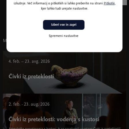
izkušnje. Več informacij o piškotkih si lahko preberite na strani
Piškotki
,
kjer lahko tudi urejate nastavitve.
Meči iz Ljubljanice, visoki in pozni srednji vek, hrani Narodni
muzej Slovenije, foto Tomaž Lauko)
Izberi vse in zapri
Spremeni nastavitve
Morda vas zanima tudi
4. feb. – 23. avg. 2026
Čivki iz preteklosti
2. feb. - 23. aug. 2026
Čivki iz preteklosti: vodenja s kustosi
Arheološka popotovanja s kustosi, ki so soustvarili razstavo Čivki iz preteklosti!