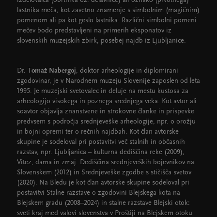
izdelovalca (obrtnika oz. delavnice) ali oznako (prvotnega)
lastnika meča, kot zavetno znamenje s simbolnim (magičnim)
pomenom ali pa kot geslo lastnika. Različni simbolni pomeni
mečev bodo predstavljeni na primerih eksponatov iz
slovenskih muzejskih zbirk, posebej najdb iz Ljubljanice.
Dr. T
omaž Nabergoj
, doktor arheologije in diplomirani
zgodovinar, je v Narodnem muzeju Slovenije zaposlen od leta
1995. Je muzejski svetovalec in deluje na mestu kustosa za
arheologijo visokega in poznega srednjega veka. Kot avtor ali
soavtor objavlja znanstvene in strokovne članke in prispevke
predvsem s področja srednjeveške arheologije, npr. o orožju
in bojni opremi ter o rečnih najdbah. Kot član avtorske
skupine je sodeloval pri postavitvi več stalnih in občasnih
razstav, npr. Ljubljanica – kulturna dediščina reke (2009),
Vitez, dama in zmaj. Dediščina srednjeveških bojevnikov na
Slovenskem (2012) in Srednjeveške zgodbe s stičišča svetov
(2020). Na Bledu je kot član avtorske skupine sodeloval pri
postavitvi Stalne razstave o zgodovini Blejskega kota na
Blejskem gradu (2008–2024) in stalne razstave Blejski otok:
sveti kraj med valovi slovenstva v Proštiji na Blejskem otoku