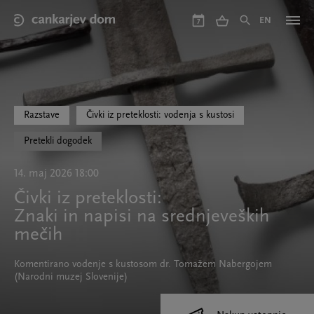
Skip
to
EN
7
main
content
Razstave
Čivki iz preteklosti: vodenja s kustosi
Pretekli dogodek
14. maj 2026 18:00
Čivki iz preteklosti:
Znaki in napisi na srednjeveških
mečih
Komentirano vodenje s kustosom dr. Tomažem Nabergojem
(Narodni muzej Slovenije)