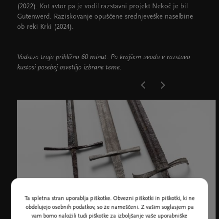
(2022). Kot avtor pa je vodil razstavni projekt Nekoč je bil
Gutenwerd. Raziskovanje opuščene srednjeveške naselbine
ob reki Krki (2024).
Vodstvo traja približno 60 minut. Po krajšem uvodu v razstavo
kustosi posebej osvetlijo izbrane teme.
Ta spletna stran uporablja piškotke. Obvezni piškotki in piškotki, ki ne
obdelujejo osebnih podatkov, so že nameščeni. Z vašim soglasjem pa
vam bomo naložili tudi piškotke za izboljšanje vaše uporabniške