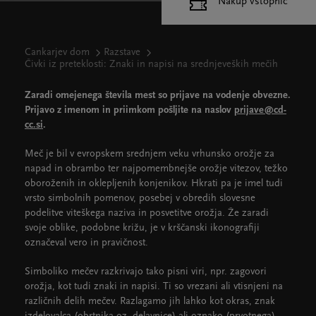
Nakup vstopnic
Cankarjev dom
Razstave
Čivki iz preteklosti: Znaki in napisi na srednjeveških mečih
Zaradi omejenega števila mest so prijave na vodenje obvezne.
Prijavo z imenom in priimkom pošljite na naslov
prijave@cd-
cc.si
.
Meč je bil v evropskem srednjem veku vrhunsko orožje za
napad in obrambo ter najpomembnejše orožje vitezov, težko
oboroženih in oklepljenih konjenikov. Hkrati pa je imel tudi
vrsto simbolnih pomenov, posebej v obredih slovesne
podelitve viteškega naziva in posvetitve orožja. Že zaradi
svoje oblike, podobne križu, je v krščanski ikonografiji
označeval vero in pravičnost.
Simboliko mečev razkrivajo tako pisni viri, npr. zagovori
orožja, kot tudi znaki in napisi. Ti so vrezani ali vtisnjeni na
različnih delih mečev. Razlagamo jih lahko kot okras, znak