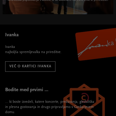
Čivki iz preteklosti: vodenja s kustosi " width="580"
height="395">
Ivanka
Ivanka
najboljša spremljevalka na prireditve.
VEČ O KARTICI IVANKA
Bodite med prvimi ...
... ki boste izvedeli, katere koncerte, predavanja, gledališka
in plesna gostovanja in drugo pripravljamo v Cankarjevem
domu.