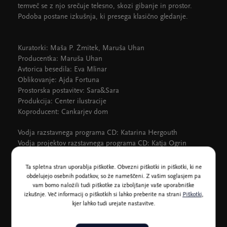
temveč se z njo srečuje telesno, skozi gibanje in prostor.
Podoba postane izkušnja, ki presega klasično gledanje.
Kuratorki: Maša P. Žmitek, Maruša Uhan
Producentka: Maruša Uhan
Avtorica besedila: Eva Mlinar
Oblikovanje: Ajda Fortuna
Prostorska postavitev: Sara&Sara
Produkcija: Center ilustracije
Koproducent: Cankarjev dom
Vodja razstavnega programa CD: Katarina Hergouth
Vodja projektov razstavnega programa CD: Katja Ogrin
Organizator razstavnega programa CD: Damjan Gorenjc
Odnosi z javnostmi CD: Zvezdana Lazar Bursać
Ta spletna stran uporablja piškotke. Obvezni piškotki in piškotki, ki ne
Lektura: mag. Sonja Košmrlj
obdelujejo osebnih podatkov, so že nameščeni. Z vašim soglasjem pa
Prevod: mag. Anina Oblak
vam bomo naložili tudi piškotke za izboljšanje vaše uporabniške
izkušnje. Več informacij o piškotkih si lahko preberite na strani
Piškotki
,
Tehnična izvedba: Cankarjev dom
kjer lahko tudi urejate nastavitve.