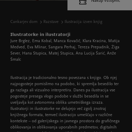
Nakup vstopnic
Cankarjev dom
Razstave
Ilustracija izven knjig
𝗜𝗹𝘂𝘀𝘁𝗿𝗮𝘁𝗼𝗿𝗸𝗲 𝗶𝗻 𝗶𝗹𝘂𝘀𝘁𝗿𝗮𝘁𝗼𝗿𝗷𝗶
Jure Brglez, Ema Kobal, Manca Kovačič, Klara Kracina, Matija
Medved, Eva Mlinar, Sangara Perhaj, Tereza Prepadnik, Žiga
Sever, Hana Stupica, Matej Stupica, Ana Lucija Šarić, Anže
Šmalc
Ilustracija je tradicionalno tesno povezana s knjigo. Ob njej
najpogosteje pomislimo na podobo, ki spremlja besedilo ter
ga razlaga ali vizualno interpretira. Danes pa ilustracija vse
pogosteje presega vlogo podobe v službi besedila in se
uveljavlja kot avtonomna oblika umetniškega izraza.
Ilustratorji in ilustratorke ne delujejo več zgolj znotraj
knjižnega formata, temveč ilustracijo umeščajo v različne
kontekste – od galerijskega in javnega prostora do grafičnega
oblikovanja in oblikovanja uporabnih predmetov, digitalnih