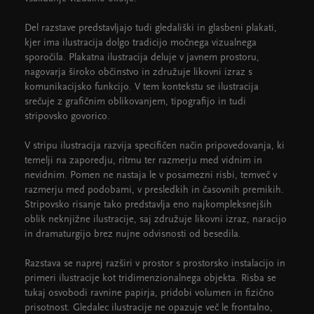
Del razstave predstavljajo tudi gledališki in glasbeni plakati,
kjer ima ilustracija dolgo tradicijo močnega vizualnega
sporočila. Plakatna ilustracija deluje v javnem prostoru,
nagovarja široko občinstvo in združuje likovni izraz s
komunikacijsko funkcijo. V tem kontekstu se ilustracija
srečuje z grafičnim oblikovanjem, tipografijo in tudi
stripovsko govorico.
V stripu ilustracija razvija specifičen način pripovedovanja, ki
temelji na zaporedju, ritmu ter razmerju med vidnim in
nevidnim. Pomen ne nastaja le v posamezni risbi, temveč v
razmerju med podobami, v presledkih in časovnih premikih.
Stripovsko risanje tako predstavlja eno najkompleksnejših
oblik neknjižne ilustracije, saj združuje likovni izraz, naracijo
in dramaturgijo brez nujne odvisnosti od besedila.
Razstava se naprej razširi v prostor s prostorsko instalacijo in
primeri ilustracije kot tridimenzionalnega objekta. Risba se
tukaj osvobodi ravnine papirja, pridobi volumen in fizično
prisotnost. Gledalec ilustracije ne opazuje več le frontalno,