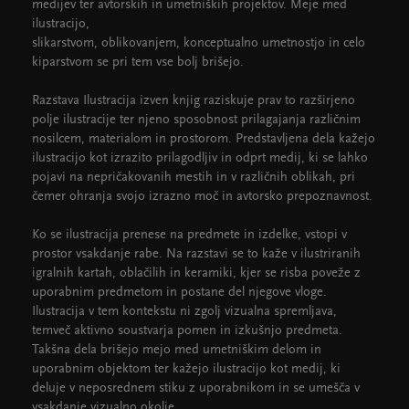
medijev ter avtorskih in umetniških projektov. Meje med
ilustracijo,
slikarstvom, oblikovanjem, konceptualno umetnostjo in celo
kiparstvom se pri tem vse bolj brišejo.
Razstava Ilustracija izven knjig raziskuje prav to razširjeno
polje ilustracije ter njeno sposobnost prilagajanja različnim
nosilcem, materialom in prostorom. Predstavljena dela kažejo
ilustracijo kot izrazito prilagodljiv in odprt medij, ki se lahko
pojavi na nepričakovanih mestih in v različnih oblikah, pri
čemer ohranja svojo izrazno moč in avtorsko prepoznavnost.
Ko se ilustracija prenese na predmete in izdelke, vstopi v
prostor vsakdanje rabe. Na razstavi se to kaže v ilustriranih
igralnih kartah, oblačilih in keramiki, kjer se risba poveže z
uporabnim predmetom in postane del njegove vloge.
Ilustracija v tem kontekstu ni zgolj vizualna spremljava,
temveč aktivno soustvarja pomen in izkušnjo predmeta.
Takšna dela brišejo mejo med umetniškim delom in
uporabnim objektom ter kažejo ilustracijo kot medij, ki
deluje v neposrednem stiku z uporabnikom in se umešča v
vsakdanje vizualno okolje.