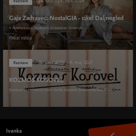
28. sep. - 23. nov. 2026
Razstave
Gaja Zadravec: NostalGIA - cikel Daljnogled
V sodelovanju z Društvom oblikovalcev Slovenije
Prost vstop
16. sept 2026 – 9. maj 2027
Razstave
KOZMOS KOSOVEL
Razstava ob 100-letnici smrti Srečka Kosovela (Kosovelovo leto 2026)
Ivanka