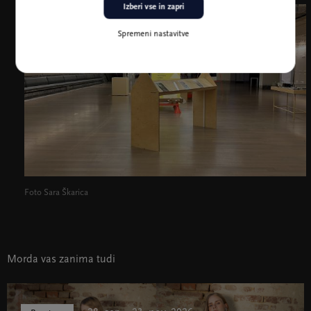
Izberi vse in zapri
Spremeni nastavitve
Foto Sara Škarica
Morda vas zanima tudi