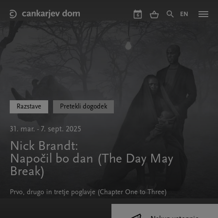
Skip
to
EN
6
main
content
Razstave
Pretekli dogodek
31. mar. - 7. sept. 2025
Nick Brandt:
Napočil bo dan (The Day May
Break)
Prvo, drugo in tretje poglavje (Chapter One to Three)