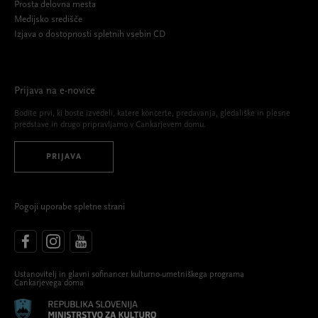
Prosta delovna mesta
Medijsko središče
Izjava o dostopnosti spletnih vsebin CD
Prijava na e-novice
Bodite prvi, ki boste izvedeli, katere koncerte, predavanja, gledališke in plesne
predstave in drugo pripravljamo v Cankarjevem domu.
PRIJAVA
Pogoji uporabe spletne strani
Ustanovitelj in glavni sofinancer kulturno-umetniškega programa
Cankarjevega doma