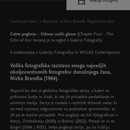
Nakup vstopnic
Cankarjev dom
Razstave
Nick Brandt: Napočil bo dan
Četrto poglavje – Odmev naših glasov (
Chapter Four – The
Echo of Our Voices) je na ogled v Galeriji Fotografiji.
V sodelovanju z Galerijo Fotografijo in WILLAS Contemporary
Velika fotografska razstava enega največjih
okoljevarstvenih fotografov današnjega časa,
Nicka Brandta (1964).
Napočil bo dan je globalna fotografska serija, v kateri so
prikazani ljudje in živali, ki sta jih prizadela poslabšanje in
uničenje okolja. Serija je nastala v različnih državah sveta, ki
so med najmanj odgovornimi za podnebne spremembe, so
jih pa te močno prizadele. Prvi poglavji sta bili fotografirani v
Keniji, Zimbabveju (2020) in Boliviji (2022), Potopi se in se
dvigni (SINK / RISE), tretje poglavje serije, pa na Fidžiju