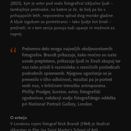
(2023), kjer je avtor pod vodo fotografiral izključno ljudi –
tamkajšnje prebivalce, na katere je že, še bolj pa bo v
prihajajočih letih, neposredno vplival dvig morske gladine.
A kljub izgubam so portretiranci – tako ljudje kot živali –
preživeli; in v tem serija ponuja tudi upanje in možnost za
naprej.
Prelomno delo enega največjih okoljevarstvenih
fotografov. Brandt prikazuje, kako močno so naše
usode prepletene, prikazuje ljudi in živali skupaj ter
nas tako prisili k razmisleku o resničnih posledicah
podnebnih sprememb. Njegovo ogorčenje se je
prevesilo v tiho odločnost, rezultat pa je portret
vseh nas, v kritičnem trenutku antropocena.
Phillip Prodger, kurator, avtor, fotografski
zgodovinar, nekdanji vodja fotografskega oddelka
pri National Portrait Gallery, London
O avtorju
V Londonu rojeni fotograf Nick Brandt (1964) je študiral
slikarstvo in film (na Saint Martin's School of Art).