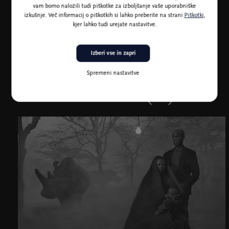
vam bomo naložili tudi piškotke za izboljšanje vaše uporabniške
vodenje)
izkušnje. Več informacij o piškotkih si lahko preberite na strani
Piškotki
,
kjer lahko tudi urejate nastavitve.
Knjige
Nick Brandt:
The Day May Break, Prvo poglavje
: 65 EUR
Nick Brandt:
The Day May Break, Drugo poglavje
: 69 EUR
Izberi vse in zapri
Nick Brandt:
The Day May Break, Three poglavje
: 69 EUR
15-odstotni popust ob nakupu vseh treh knjig.
Spremeni nastavitve