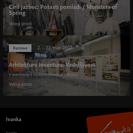
Ciril Jazbec: Pošasti pomladi / Monsters of
Spring
Vstop prost
2. – 22. mar. 2027
Razstave
Arhitektura Inventura: Vzdržljivost
V sodelovanju z Društvom arhitektov Ljubljana
Vstop prost
Ivanka