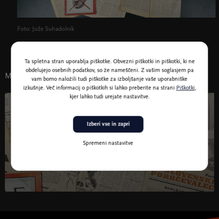
Foto: Jože Suhadolnik
Ta spletna stran uporablja piškotke. Obvezni piškotki in piškotki, ki ne
obdelujejo osebnih podatkov, so že nameščeni. Z vašim soglasjem pa
Morda vas zanima tudi
vam bomo naložili tudi piškotke za izboljšanje vaše uporabniške
izkušnje. Več informacij o piškotkih si lahko preberite na strani
Piškotki
,
kjer lahko tudi urejate nastavitve.
6. - 27. maj.
Razstave
Izberi vse in zapri
Šest let vojne, en dan osvoboditve
Spremeni nastavitve
Obdobje 1939–1945 na časopisnih naslovnicah
Serija pogovorov z zgodovinarji
Šest let vojne, en dan osvoboditve " width="580"
height="395">