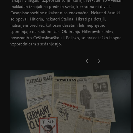
izhajali v ilegali, razpečevali so jih kurirji. Nekateri so v velikih
nakladah izhajali na predelih sveta, kjer vojna ni divjala.
Časopisne vsebine nikakor niso enoznačne. Nekateri časniki
so opevali Hitlerja, nekateri Stalina. Hkrati pa detajli,
natisnjeni pred več kot osemdesetimi leti, neprijetno
spominjajo na sodobni čas. Ob branju Hitlerjevih zahtev,
povezanih s Češkoslovaško ali Poljsko, se bralec težko izogne
vzporednicam s sedanjostjo.