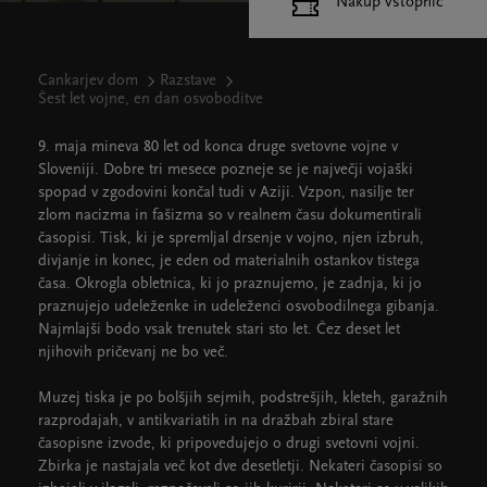
Nakup vstopnic
Cankarjev dom
Razstave
Šest let vojne, en dan osvoboditve
9. maja mineva 80 let od konca druge svetovne vojne v
Sloveniji. Dobre tri mesece pozneje se je največji vojaški
spopad v zgodovini končal tudi v Aziji. Vzpon, nasilje ter
zlom nacizma in fašizma so v realnem času dokumentirali
časopisi. Tisk, ki je spremljal drsenje v vojno, njen izbruh,
divjanje in konec, je eden od materialnih ostankov tistega
časa. Okrogla obletnica, ki jo praznujemo, je zadnja, ki jo
praznujejo udeleženke in udeleženci osvobodilnega gibanja.
Najmlajši bodo vsak trenutek stari sto let. Čez deset let
njihovih pričevanj ne bo več.
Muzej tiska je po bolšjih sejmih, podstrešjih, kleteh, garažnih
razprodajah, v antikvariatih in na dražbah zbiral stare
časopisne izvode, ki pripovedujejo o drugi svetovni vojni.
Zbirka je nastajala več kot dve desetletji. Nekateri časopisi so