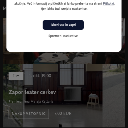
izkušnje. Več informacij o piškotkih si lahko preberite na strani
Piškotki
,
Morda vas zanima tudi
kjer lahko tudi urejate nastavitve.
Izberi vse in zapri
10. - 17. mar. 2027
Film
Spremeni nastavitve
29. Festival dokumentarnega filma
1. okt. 19:00
Film
Zapor teater cerkev
Premiera filma Mateja Kejžarja
7,00 EUR
NAKUP VSTOPNIC