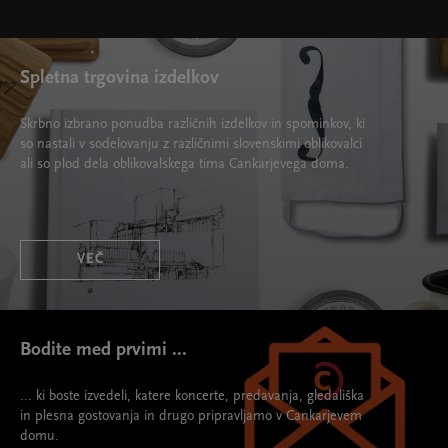
Spletna trgovina izdelkov
Skrbno izbrano ponudba različnih izdelkov in spominkov, ki
so nastali v sodelovanju z različnimi slovenskimi oblikovalci
ali so plod dela oblikovalskega tima Cankarjevega doma.
VEČ
Bodite med prvimi ...
... ki boste izvedeli, katere koncerte, predavanja, gledališka
in plesna gostovanja in drugo pripravljamo v Cankarjevem
domu.