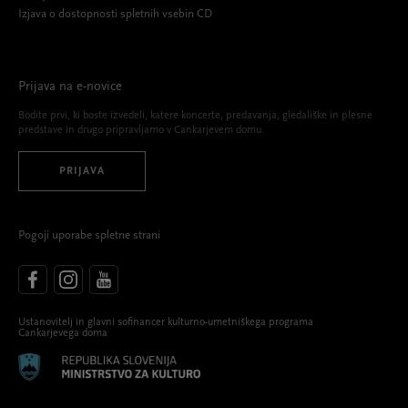
Izjava o dostopnosti spletnih vsebin CD
Prijava na e-novice
Bodite prvi, ki boste izvedeli, katere koncerte, predavanja, gledališke in plesne
predstave in drugo pripravljamo v Cankarjevem domu.
PRIJAVA
Pogoji uporabe spletne strani
Ustanovitelj in glavni sofinancer kulturno-umetniškega programa
Cankarjevega doma