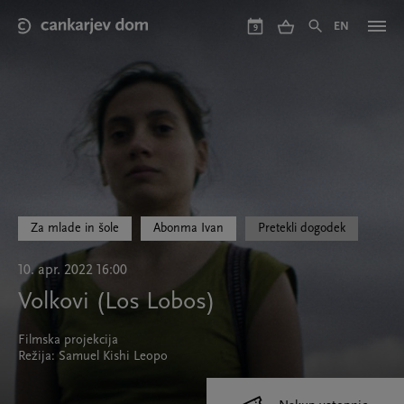
Skip
to
EN
9
main
content
Za mlade in šole
Abonma Ivan
Pretekli dogodek
10. apr. 2022 16:00
Volkovi (Los Lobos)
Filmska projekcija
Režija: Samuel Kishi Leopo