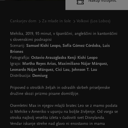
Nakup vstopnic
Cankarjev dom
Za mlade in šole
Volkovi (Los Lobos)
Mehika, 2019, 95 minut, v španščini, angleščini in kantonščini
s slovenskimi podnapisi
Scenarij:
Samuel Kishi Leopo, Sofía Gómez Córdoba, Luis
Briones
Fotografija:
Octavio Arauzglasba Kenji Kishi Leopo
Igrajo:
Martha Reyes Arias, Maximiliano Nájar Márquez,
Leonardo Nájar Márquez, Cici Lau, Johnson T. Lau
Distribucija:
Demiurg
Pripoved o otroških željah in odraslih skrbeh priseljenske
družine skozi prizmo pisane domišljije.
Osemletni Max in njegov mlajši bratec Leo se z mamo podata
iz Mehike v Ameriko v upanju na boljše življenje. Od vsega se
otroka najbolj veselita izleta v čudoviti svet Disnylanda.
Vendar iskanje strehe nad glavo ni enostavno in mama