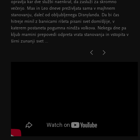
opravlja kar dve službi naenkrat, da zasluži za skromno
večerjo. Max in Leo dneve preživljata sama v majhnem
stanovanju, daleč od obljubljenega Disnylanda. Da bi čas
hitreje minil z barvicami rišeta pisani svet domišljije, v
katerem postaneta pogumna nindža volkova. Nekega dne pa
kljub mamini prepovedi odpreta vrata stanovanja in vstopita v
širni zunanji svet …