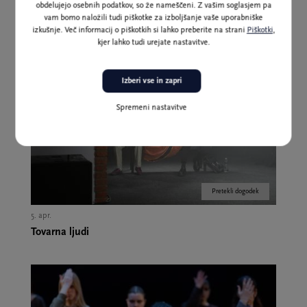
Conscious Unconscious
obdelujejo osebnih podatkov, so že nameščeni. Z vašim soglasjem pa
vam bomo naložili tudi piškotke za izboljšanje vaše uporabniške
izkušnje. Več informacij o piškotkih si lahko preberite na strani
Piškotki
,
kjer lahko tudi urejate nastavitve.
Izberi vse in zapri
Spremeni nastavitve
Pretekli dogodek
5. apr.
Tovarna ljudi