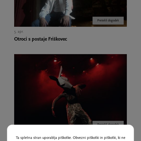
Pretekli dogodek
5. apr.
Otroci s postaje Friškovec
Pretekli dogodek
5. apr.
Prosti vstop
Ta spletna stran uporablja piškotke. Obvezni piškotki in piškotki, ki ne