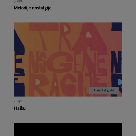
3. apr.
Melodije nostalgije
Pretekli dogodek
4. apr.
Haiku