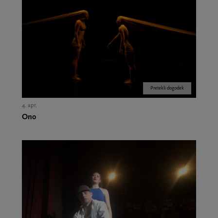
Pretekli dogodek
4. apr.
Ono