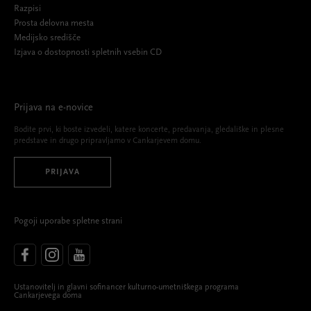
Razpisi
Prosta delovna mesta
Medijsko središče
Izjava o dostopnosti spletnih vsebin CD
Prijava na e-novice
Bodite prvi, ki boste izvedeli, katere koncerte, predavanja, gledališke in plesne
predstave in drugo pripravljamo v Cankarjevem domu.
PRIJAVA
Pogoji uporabe spletne strani
Ustanovitelj in glavni sofinancer kulturno-umetniškega programa
Cankarjevega doma