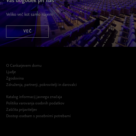
Vaš dogodek pri nas
Veliko več kot samo najem
VEČ
O Cankarjevem domu
Ljudje
Zgodovina
Združenja, partnerji, pokrovitelji in darovalci
Katalog informacij javnega značaja
Politika varovanja osebnih podatkov
Zaščita prijaviteljev
Dostop osebam s posebnimi potrebami