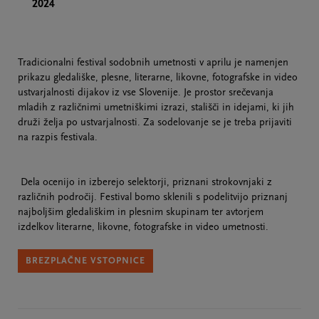
2024
Tradicionalni festival sodobnih umetnosti v aprilu je namenjen
prikazu gledališke, plesne, literarne, likovne, fotografske in video
ustvarjalnosti dijakov iz vse Slovenije. Je prostor srečevanja
mladih z različnimi umetniškimi izrazi, stališči in idejami, ki jih
druži želja po ustvarjalnosti. Za sodelovanje se je treba prijaviti
na razpis festivala.
Dela ocenijo in izberejo selektorji, priznani strokovnjaki z
različnih področij. Festival bomo sklenili s podelitvijo priznanj
najboljšim gledališkim in plesnim skupinam ter avtorjem
izdelkov literarne, likovne, fotografske in video umetnosti.
BREZPLAČNE VSTOPNICE