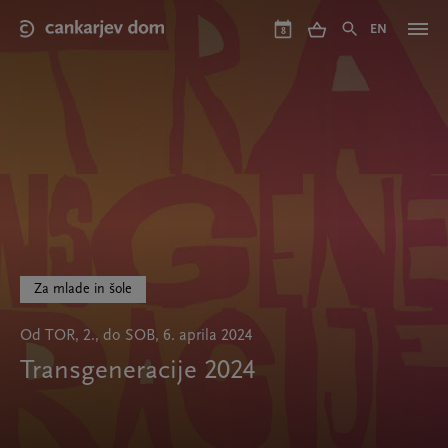
Skip
to
EN
8
main
content
Za mlade in šole
Od TOR, 2., do SOB, 6. aprila 2024
Transgeneracije 2024