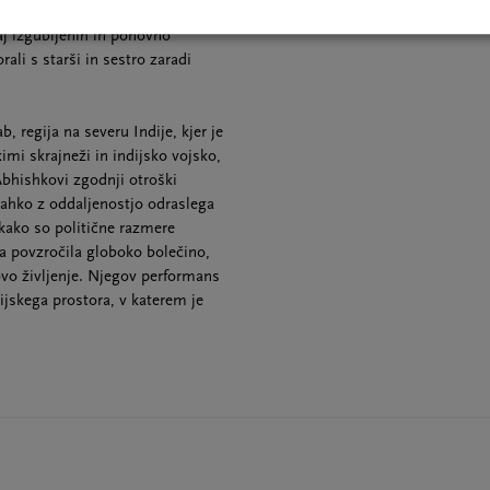
afskega pripovedovanja, pa tudi
aj izgubljenih in ponovno
li s starši in sestro zaradi
 regija na severu Indije, kjer je
imi skrajneži in indijsko vojsko,
bhishkovi zgodnji otroški
lahko z oddaljenostjo odraslega
kako so politične razmere
a povzročila globoko bolečino,
novo življenje. Njegov performans
ijskega prostora, v katerem je