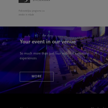
Pokroviteljica programa za
otroke in mlade
Your event in our venue
So much more than just four walls – It’s creating
experiences
MORE