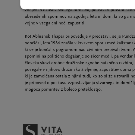
katerem za gledalce skozi preplet fikcijskega in avtobiogr
vonjev in okusov svojega otroštva, poustvari prostor skor
ubesedenih spominov na zgodnja leta in dom, ki so ga mora
vojne v vsega eni noči zapustiti.
Kot Abhishek Thapar pripoveduje v predstavi, se je Pundžab,
odraščal, leta 1984 znašla v krvavem sporu med kalistansk
ki se je končal s pogromom nad civilnim prebivalstvom. A
spomini na politično dogajanje so sicer medli, pa vendar 
človeka skozi drobne družinske zgodbe natančno razbira, 
posegale v njihovo družinsko življenje, zapustitev doma p
ki je zamolčana ostala z njimi tudi, ko so si že ustvarili 
je pripoved o poskusu vzpostavljanja stvarnega in domišlj
mogoča pomiritev z bolečo preteklostjo.