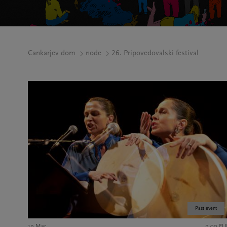
Cankarjev dom
node
26. Pripovedovalski festival
Past event
19 Mar
9,00 EU