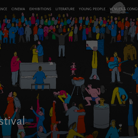
ANCE
CINEMA
EXHIBITIONS
LITERATURE
YOUNG PEOPLE
VENUES & CON
stival